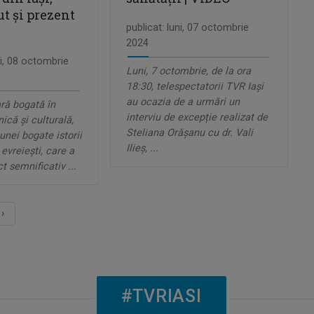
ut și prezent
publicat: luni, 07 octombrie
2024
ţi, 08 octombrie
Luni, 7 octombrie, de la ora
18:30, telespectatorii TVR Iași
au ocazia de a urmări un
ră bogată în
interviu de excepție realizat de
nică și culturală,
Steliana Orășanu cu dr. Vali
unei bogate istorii
Ilieș, ...
evreiești, care a
t semnificativ ...
›
#TVRIASI