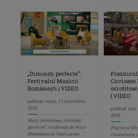
„Dimineți perfecte”:
Praznicul
Festivalul Muzicii
Cuvioase 
Românești | VIDEO
ocrotitoa
| VIDEO
publicat: marţi, 15 octombrie
2024
publicat: luni
2024
Marți, emisiunea „Dimineți
perfecte”, moderată de Anca
Praznicul Sfi
Medeleanu și Vlad Lucian
Parascheva, o