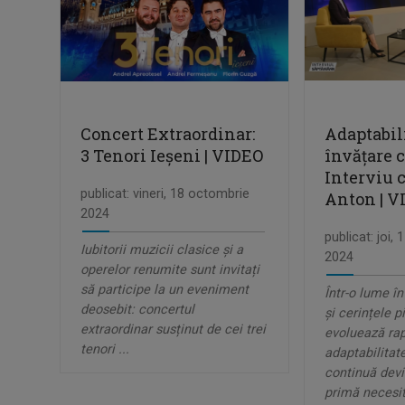
Concert Extraordinar:
Adaptabili
3 Tenori Ieșeni | VIDEO
învățare 
Interviu 
publicat: vineri, 18 octombrie
Anton | V
2024
publicat: joi,
Iubitorii muzicii clasice și a
2024
operelor renumite sunt invitați
să participe la un eveniment
Într-o lume î
deosebit: concertul
și cerințele p
extraordinar susținut de cei trei
evoluează rap
tenori ...
adaptabilitat
continuă devi
primă necesita