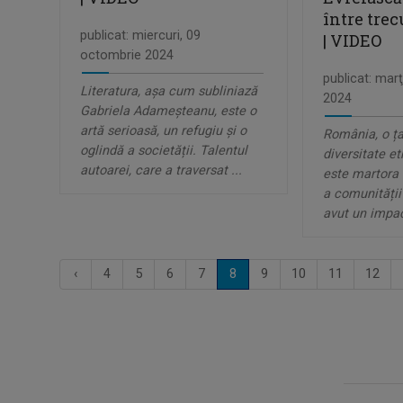
între trec
publicat: miercuri, 09
| VIDEO
octombrie 2024
publicat: mar
Literatura, așa cum subliniază
2024
Gabriela Adameșteanu, este o
artă serioasă, un refugiu și o
România, o ța
oglindă a societății. Talentul
diversitate et
autoarei, care a traversat ...
este martora 
a comunității 
avut un impac
‹
4
5
6
7
8
9
10
11
12