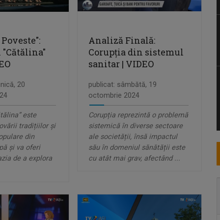
 Poveste":
Analiză Finală:
 "Cătălina"
Corupția din sistemul
DEO
sanitar | VIDEO
nică, 20
publicat: sâmbătă, 19
24
octombrie 2024
tălina” este
Corupția reprezintă o problemă
ării tradițiilor și
sistemică în diverse sectoare
opulare din
ale societății, însă impactul
ă și va oferi
său în domeniul sănătății este
azia de a explora
cu atât mai grav, afectând ...