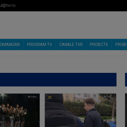
ul@tvr.ro
OMANDĂRI
PROGRAM TV
CANALE TVR
PROIECTE
PROIE