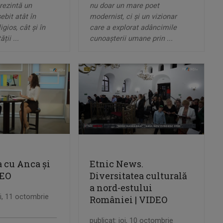
rezintă un
nu doar un mare poet
bit atât în
modernist, ci și un vizionar
igios, cât și în
care a explorat adâncimile
ții ...
cunoașterii umane prin ...
 cu Anca și
Etnic News.
DEO
Diversitatea culturală
a nord-estului
ri, 11 octombrie
României | VIDEO
publicat: joi, 10 octombrie