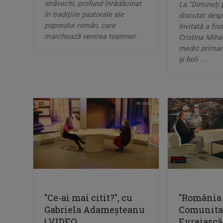
străvechi, profund înrădăcinat
La "Dimineţi 
în tradițiile pastorale ale
discutat desp
poporului român, care
Invitată a fost
marchează venirea toamnei.
Cristina Miha
medic primar î
și boli ...
"Ce-ai mai citit?", cu
"România 
Gabriela Adameșteanu
Comunita
| VIDEO
Evreiască 