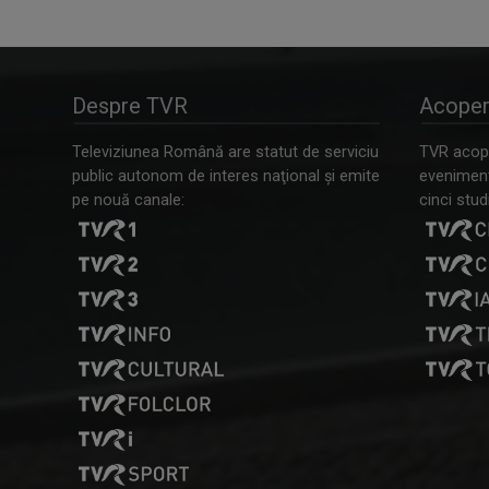
Despre TVR
Acoper
Televiziunea Română are statut de serviciu
TVR acope
public autonom de interes naţional şi emite
evenimente
pe nouă canale:
cinci studi