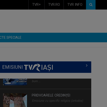
TVR+
TVR.RO
TVR INFO
CTE SPECIALE
EMISIUNI
PRIDVOARELE CREDINȚEI
Emisiune cu specific religios (ortodox)