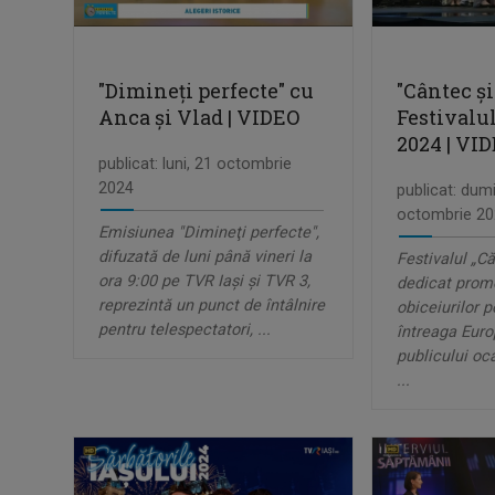
"Dimineţi perfecte" cu
"Cântec și
Anca şi Vlad | VIDEO
Festivalul
2024 | VI
publicat: luni, 21 octombrie
2024
publicat: dumi
octombrie 20
Emisiunea "Dimineţi perfecte",
difuzată de luni până vineri la
Festivalul „Că
ora 9:00 pe TVR Iaşi şi TVR 3,
dedicat promov
reprezintă un punct de întâlnire
obiceiurilor p
pentru telespectatori, ...
întreaga Europ
publicului oc
...