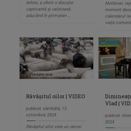
Arhire, a oferit o discuție
Moldovei, rep
captivantă și valoroasă,
moment deose
aducând în prim-plan ...
calendarul rel
viața comunită
Răvășitul oilor | VIDEO
Dimineața
Vlad | VI
publicat: sâmbătă, 12
octombrie 2024
publicat: vine
2024
Răvășitul oilor este un obicei