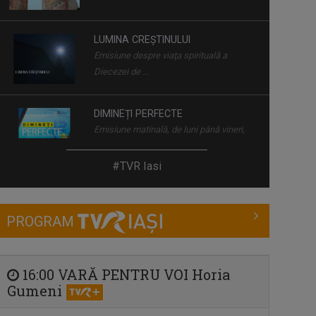
LUMINA CREȘTINULUI
Emisiune despre viaţa spirituală a
Diecezei de ...
DIMINEȚI PERFECTE
Emisiune matinală, de luni până vineri,
de la ...
SPAȚIUL DECIZILOR
#TVR Iasi
Dezbatere politică la care participă ...
PROGRAM
ÎNTÂLNIRI ADMIRABILE
Talk-show moderat de scriitorul și
profesorul ...
16:00 VARĂ PENTRU VOI Horia
Gumeni
FORUM ECONOMIC