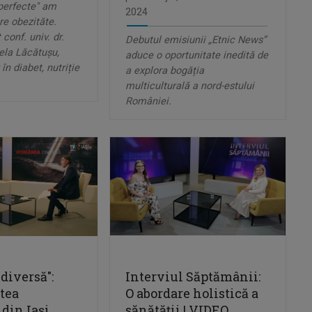
perfecte" am
2024
re obezităte.
 conf. univ. dr.
Debutul emisiunii „Etnic News”
ela Lăcătuşu,
aduce o oportunitate inedită de
n diabet, nutriție
a explora bogăția
multiculturală a nord-estului
României.
diversă":
Interviul Săptămânii:
tea
O abordare holistică a
din Iași,
sănătății | VIDEO