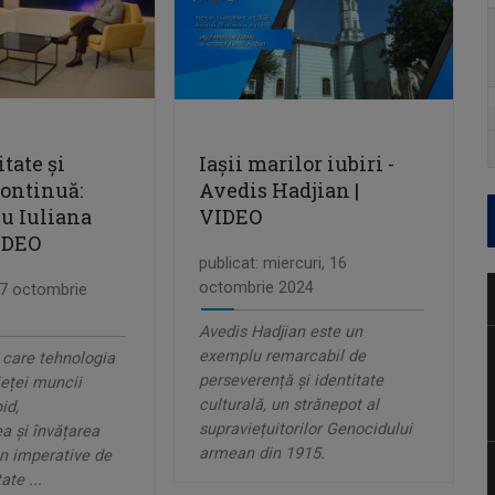
tate și
Iașii marilor iubiri -
continuă:
Avedis Hadjian |
cu Iuliana
VIDEO
IDEO
publicat: miercuri, 16
octombrie 2024
 17 octombrie
Avedis Hadjian este un
exemplu remarcabil de
n care tehnologia
perseverență și identitate
ieței muncii
culturală, un strănepot al
id,
supraviețuitorilor Genocidului
ea și învățarea
armean din 1915.
n imperative de
te ...