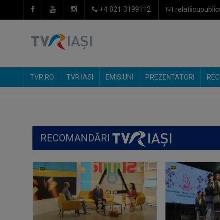
+4 021 3199112
relatiicupublic
TVR.RO
TVR IASI
EMISIUNI
PREZENTATORI
REC
RECOMANDĂRI