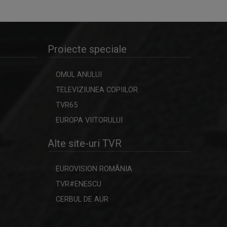
LAURA LUCESCU
Nu împlinise 20 de ani când a început să
ROMÂNIA DIVERSĂ
vadă ...
Emisiune despre comunităţile etnice din
Proiecte speciale
...
OMUL ANULUI
CULT ART
TELEVIZIUNEA COPIILOR
Spectacole, concerte, festivaluri, lansări
de ...
TVR65
EUROPA VIITORULUI
INTERVIUL SĂPTĂMÂNII
Alte site-uri TVR
Dialoguri cu personalităţi din diferite
domenii
EUROVISION ROMÂNIA
TVR#ENESCU
MAŞINA TIMPULUI
Un calendar al evenimentelor zilei
CERBUL DE AUR