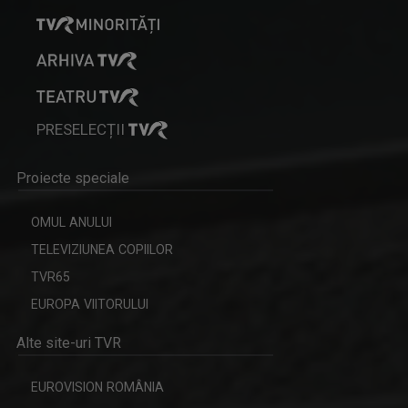
PRESELECȚII
ENERGIA Z
„Energia Z” evocă dinamismul tinerilor care, ...
Proiecte speciale
OMUL ANULUI
TELEVIZIUNEA COPIILOR
TVR65
EUROPA VIITORULUI
Alte site-uri TVR
EUROVISION ROMÂNIA
TABLETA DE SĂNĂTATE