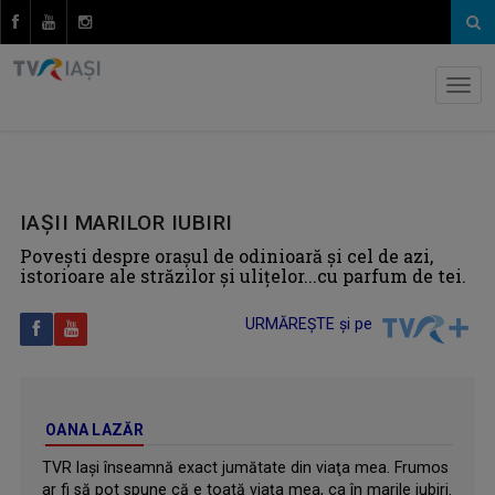
IAȘII MARILOR IUBIRI
Poveşti despre oraşul de odinioară şi cel de azi,
istorioare ale străzilor şi uliţelor...cu parfum de tei.
URMĂREȘTE și pe
OANA LAZĂR
TVR Iaşi înseamnă exact jumătate din viaţa mea. Frumos
ar fi să pot spune că e toată viaţa mea, ca în marile iubiri.