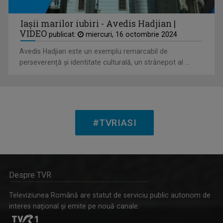
ROMÂNIA DIVERSĂ
Iașii marilor iubiri - Avedis Hadjian |
Emisiune despre comunităţile etnice din ...
VIDEO
publicat:
miercuri, 16 octombrie 2024
Avedis Hadjian este un exemplu remarcabil de
perseverență și identitate culturală, un strănepot al ...
#TVRIASI
EDUCAȚIA LA ZI
Dezbatere pe subiecte din învățământul ...
Despre TVR
Televiziunea Română are statut de serviciu public autonom de
interes naţional şi emite pe nouă canale: