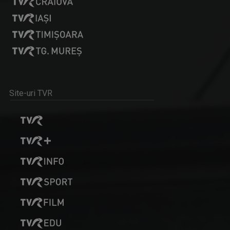
REGIUNEA ÎN OBIECTIV
Obiectivul nostru e ziua ta mai bună!
Site-uri TVR
IA ȘI DESCOPERĂ
Tronson care aduce patru producții difuzate ...