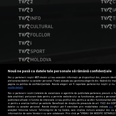
Nouă ne pasă ca datele tale personale să rămână confidențiale
Noi și partenerii noștri
657
stocăm și/sau accesăm informații pe dispozitivul dvs., precum identi
prelucrarea datelor cu caracter personal. Puteți accepta sau gestiona alegerile dvs. făcând clic m
pagina cu politica de confidențialitate. Aceste alegeri vor fi raportate partenerilor noștri și nu 
Date de contact
multe detalii
Noi si partenerii nostri (retelele de socializare si agentiile de publicitate partenere, precum si fu
date analitice) prelucram date pentru a permite website-ului sa functioneze, pentru a personal
publicitare afisate in functie de interesele si/sau profilul dvs., pentru a va oferi functionalitati af
CONTACT TVR
si pentru a analiza traficul pe website. Beneficiati de drepturile prevazute de art. 15-22 din GD
datelor cu caracter personal. Aceste drepturi pot fi exercitate prin modalitatea indicata
aici
. 
acceptati folosirea tuturor Tehnologiilor de tip Cookie, care implica inclusiv acceptul dvs. cu 
informatiilor de catre Vendor-ii cu care colaboram. Prin click pe “VREAU SA MODIFIC SETARILE