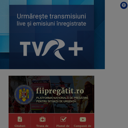
muzică ...
EDUCAȚIA LA ZI
Dezbatere pe subiecte din
învățământul ...
IAȘII MARILOR IUBIRI
Poveşti despre oraşul de odinioară şi
cel de ...
CVARTE
Un nou remediu pentru curiozitatea ...
CARAVANA TVR3 LA TINE
ACASĂ
Magazin de călătorie