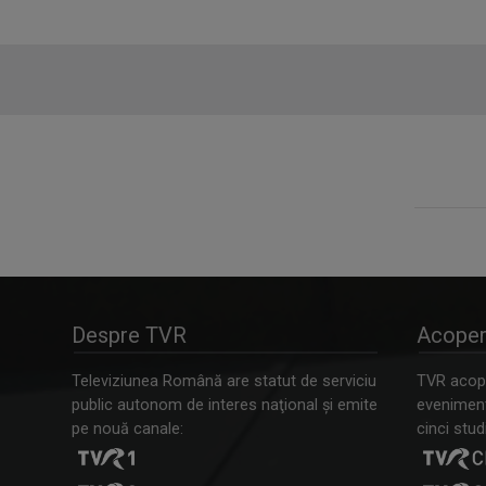
Despre TVR
Acoper
Televiziunea Română are statut de serviciu
TVR acope
public autonom de interes naţional şi emite
evenimente
pe nouă canale:
cinci studi