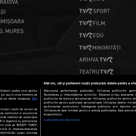
PRESELECȚII
Atât noi, cât și partenerii noștri prelucrăm datele pentru a ofe
ficatorii cookie unici pentru
Măsurarea performanței publicității. Utilizarea profilurilor pent
ai jos sau în orice moment, pe
Dezvoltarea și îmbunătățirea serviciilor. Stocarea și/sau accesarea 
vă vor afecta navigarea.
Mai
profilurilor de conținut personalizat. Utilizarea profilurilor pentru se
profilurilor pentru publicitate personalizată. Utilizarea datelor limi
performanței conținutului. Înțelegerea publicului prin statistici s
rnizorii nostri de servicii de
Utilizarea de date limitate pentru a selecta publicitatea. Date precise 
iza continutul si anunturile
dispozitivului.
erente retelelor de socializare
Listă parteneri (furnizori)
PR in legatura cu prelucrarea
Prin click pe “ACCEPT TOATE”,
privire la stocarea/accesarea
 INDIVIDUAL” puteti schimba