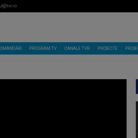
ul@tvr.ro
OMANDĂRI
PROGRAM TV
CANALE TVR
PROIECTE
PROIE