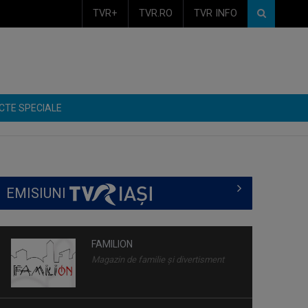
TVR+
TVR.RO
TVR INFO
CTE SPECIALE
EMISIUNI
FAMILION
Magazin de familie și divertisment