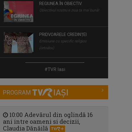
REGIUNEA ÎN OBIECTIV
Obiectivul nostru e ziua ta mai bună!
PRIDVOARELE CREDINȚEI
Emisiune cu specific religios
(ortodox)
TABLETA DE SĂNĂTATE
#TVR Iasi
Dezbatere pe teme medicale. Cei mai
buni ...
PROGRAM
PLAY
Emisiune bilunară în care muzica
vorbeşte
10:00 Adevărul din oglindă 16
ani intre oameni si decizii,
Claudia Dănăilă
REPORTER SPECIAL