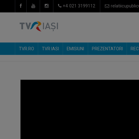
+4 021 3199112
relatiicupublic
TVR.RO
TVR IASI
EMISIUNI
PREZENTATORI
REC