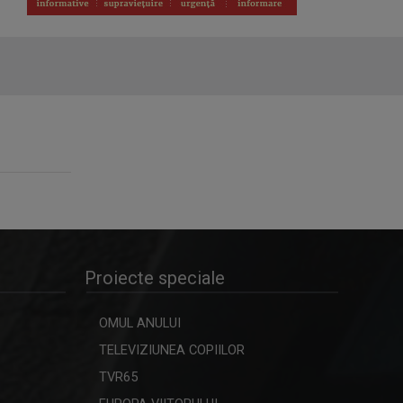
RACORD
Eseu cinematografic. Propune o
viziune ...
CÂNTEC ȘI POVESTE
O emisiune în care descoperim
poveştile de ...
CAP DE AFIȘ
Emisiunea “Cap de Afiş” de la Iaşi
urmăreşte ...
Proiecte speciale
IA ȘI DESCOPERĂ
OMUL ANULUI
Tronson care aduce patru producții
TELEVIZIUNEA COPIILOR
difuzate ...
TVR65