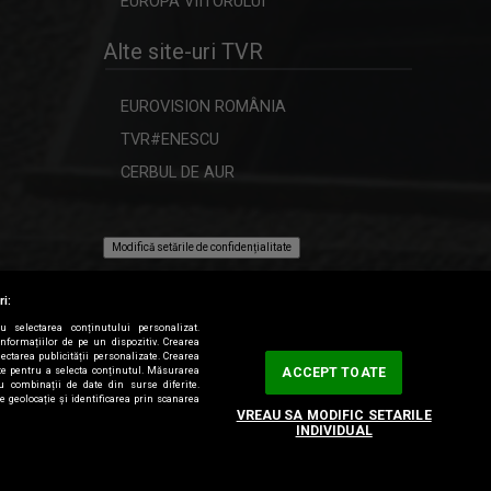
EUROPA VIITORULUI
LUMINA CREȘTINULUI
Emisiune despre viaţa spirituală a
Alte site-uri TVR
Diecezei de ...
EUROVISION ROMÂNIA
INTERVIUL SĂPTĂMÂNII
TVR#ENESCU
Dialoguri cu personalităţi din diferite
domenii
CERBUL DE AUR
FORUM ECONOMIC
Modifică setările de confidențialitate
Dezbatere pe teme economice
ri:
ru selectarea conținutului personalizat.
informațiilor de pe un dispozitiv. Crearea
ACCENT REGIONAL
lectarea publicității personalizate. Crearea
tate pentru a selecta conținutul. Măsurarea
ACCEPT TOATE
Emisiune de dezbateri pe teme
au combinații de date din surse diferite.
sociale și de ...
de geolocație și identificarea prin scanarea
VREAU SA MODIFIC SETARILE
INDIVIDUAL
IA ȘI CITEȘTE
Rubrică prin care scriitorii ne