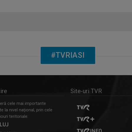
#TVRIASI
ire
Site-uri TVR
ră cele mai importante
 la nivel naţional, prin cele
ouri teritoriale: