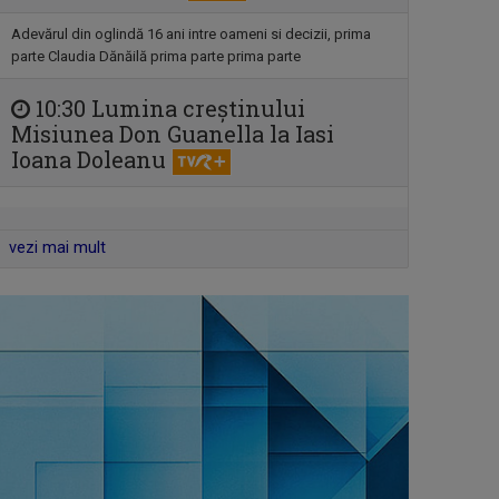
Emisiune de reportaj și investigație
realizată ...
Adevărul din oglindă 16 ani intre oameni si decizii, prima
parte Claudia Dănăilă prima parte prima parte
SATUL MEU
10:30 Lumina creștinului
Un răgaz în care se vorbeşte despre
Misiunea Don Guanella la Iasi
magia ...
Ioana Doleanu
TELEJURNAL REGIONAL
Informații corecte și obiective, relatări
vezi mai mult
în ...
ETNIC NEWS
Emisiune care explorează bogăția ...
INVITAȚIE LA SPECTACOL
Spectacole de teatru, operă, balet,