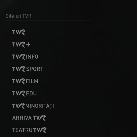
ROMÂNIA DIVERSĂ
Site-uri TVR
Emisiune despre comunităţile etnice din ...
DIMINEȚI PERFECTE
Emisiune matinală, de luni până vineri, de la ...