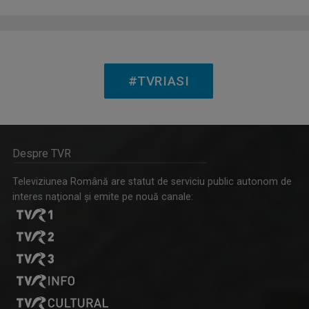
CĂLĂTORIE CU GUST
O călătorie culinară ce ne conectează cu ...
#TVRIASI
Despre TVR
Televiziunea Română are statut de serviciu public autonom de
interes naţional şi emite pe nouă canale:
IAȘII MARILOR IUBIRI
Poveşti despre oraşul de odinioară şi cel de ...