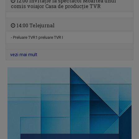
12:00 Invitație la spectacol Moartea unui
comis voiajor Casa de producție TVR
14:00 Telejurnal
ACCENT REGIONAL
Emisiune de dezbateri pe teme sociale și de ...
- Preluare TVR1 preluare TVR I
vezi mai mult
SATUL MEU
Un răgaz în care se vorbeşte despre magia ...