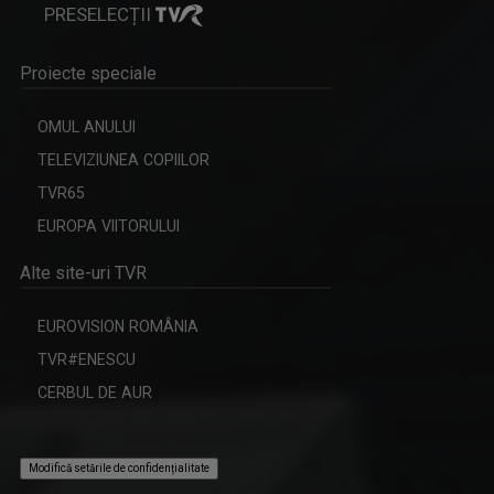
PRESELECȚII
Proiecte speciale
OMUL ANULUI
TELEVIZIUNEA COPIILOR
TVR65
REPORTER SPECIAL
Emisiune de reportaj și investigație realizată ...
EUROPA VIITORULUI
Alte site-uri TVR
EUROVISION ROMÂNIA
TVR#ENESCU
CERBUL DE AUR
Modifică setările de confidențialitate