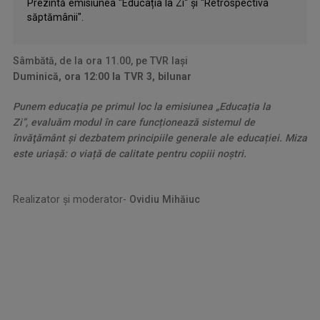
Prezintă emisiunea "Educația la Zi" și "Retrospectiva
săptămânii".
Sâmbătă, de la ora 11.00, pe TVR Iași
Duminică, ora 12:00 la TVR 3, bilunar
Punem educația pe primul loc la emisiunea „Educația la
Zi”, evaluăm modul în care funcționează sistemul de
învăţământ și dezbatem principiile generale ale educației. Miza
este uriașă: o viață de calitate pentru copiii noștri.
Realizator și moderator-
Ovidiu Mihăiuc