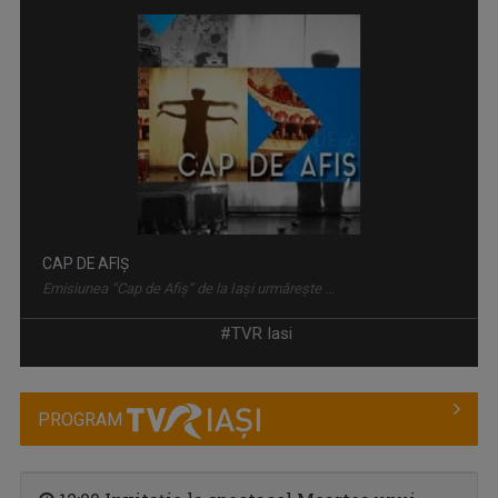
CAP DE AFIȘ
Emisiunea “Cap de Afiş” de la Iaşi urmăreşte ...
#TVR Iasi
PROGRAM