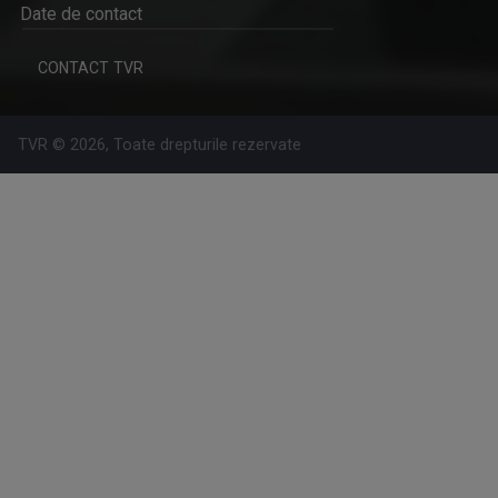
Date de contact
CARAVANA TVR3 LA TINE ACASĂ
Magazin de călătorie
CONTACT TVR
TVR © 2026, Toate drepturile rezervate
REGIUNEA ÎN OBIECTIV
Obiectivul nostru e ziua ta mai bună!