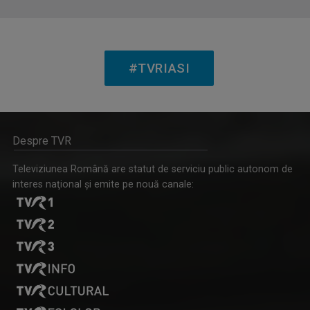
#TVRIASI
Despre TVR
(P) Eficiența Costurilor în Ortodonție: De ce Aparatul Dentar
Televiziunea Română are statut de serviciu public autonom de
Metalic Rămâne Standardul de Aur pentru un Zâmbet
interes naţional şi emite pe nouă canale:
Perfect la un Preț Accesibil