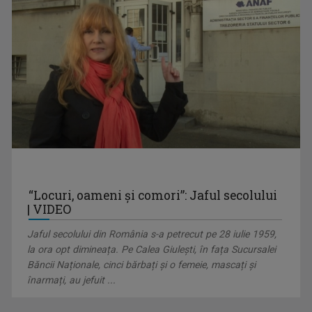
OLENA POPOVYCH
M-am născut şi am crescut în Maramureşul ...
ENERGIA Z
„Energia Z” evocă dinamismul tinerilor care, ...
“Locuri, oameni și comori”: Jaful secolului
GABRIELA BAIARDI
| VIDEO
Lucreză în presă din 1994. Șase ani a fost ...
Jaful secolului din România s-a petrecut pe 28 iulie 1959,
la ora opt dimineața. Pe Calea Giulești, în fața Sucursalei
Băncii Naționale, cinci bărbați și o femeie, mascați și
înarmați, au jefuit ...
FAMILION
Magazin de familie și divertisment