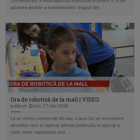
Comemorare a Holocaustului împotriva Rromilor, o zi de
aducere aminte a evenimentelor tragice din ...
REGIUNEA ÎN OBIECTIV
Obiectivul nostru e ziua ta mai bună!
Ora de robotică de la mall | VIDEO
publicat:
luni, 27 iulie 2026
La un centru comercial din Iași, a avut loc un eveniment
deosebit care a captivat atenția publicului, în special a
IA ȘI DESCOPERĂ
celor tineri: expunerea unui ...
Tronson care aduce patru producții difuzate ...