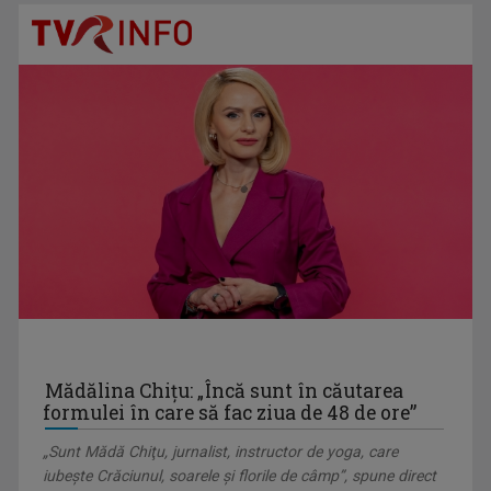
LAURA LUCESCU
Nu împlinise 20 de ani când a început să vadă ...
TABLETA DE SĂNĂTATE
Dezbatere pe teme medicale. Cei mai buni ...
Mădălina Chiţu: „Încă sunt în căutarea
formulei în care să fac ziua de 48 de ore”
„Sunt Mădă Chiţu, jurnalist, instructor de yoga, care
SERGIU CIOCOIU
iubeşte Crăciunul, soarele şi florile de câmp”, spune direct