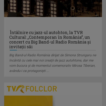
OANA LAZĂR
TVR Iaşi înseamnă exact jumătate din viaţa ...
Întâlnire cu jazz-ul autohton, la TVR
Cultural: „Contemporan în România”, un
concert cu Big Band-ul Radio România şi
invitaţii săi
Big Band-ul Radio România dirijat de Simona Strungaru ne
încântă cu cele mai noi creaţii de jazz autohtone, dar me
vom bucura şi de momentul comemorativ Mircea Tiberian,
avându-i ca protagoniști ...
OVIDIU MIHĂIUC
Prezintă emisiunea "Educația la Zi" și ...