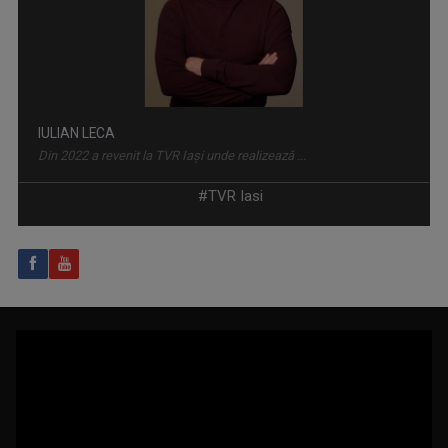
ACCENT REGIONAL
Emisiune de dezbateri pe teme sociale și de ...
#TVR Iasi
ROXANA COSTAŞ
Pe 20 noiembrie 2006 Roxana Bratec împlinea 21 ...
CÂNTEC ȘI POVESTE
O emisiune în care descoperim poveştile de ...