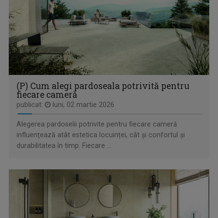
ARENA
Emisiune cu specific sportiv, care abordează ...
(P) Cum alegi pardoseala potrivită pentru
fiecare cameră
publicat:
luni, 02 martie 2026
Alegerea pardoselii potrivite pentru fiecare cameră
influențează atât estetica locuinței, cât și confortul și
durabilitatea în timp. Fiecare ...
MAŞINA TIMPULUI
Un calendar al evenimentelor zilei