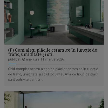
(P) Cum alegi plăcile ceramice în funcție de
trafic, umiditate și stil
SPAȚIUL DECIZILOR
publicat:
miercuri, 11 martie 2026
Dezbatere politică la care participă ...
Ghid complet pentru alegerea plăcilor ceramice în funcție
de trafic, umiditate și stilul locuinței. Află ce tipuri de plăci
sunt potrivite pentru ...