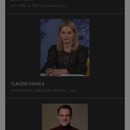
CLAUDIA DĂNĂILĂ
Realizator la „Tableta de sănătate”, una ...
SATUL MEU
Un răgaz în care se vorbeşte despre magia ...
IULIAN LECA
Din 2022 a revenit la TVR Iaşi unde realizează ...