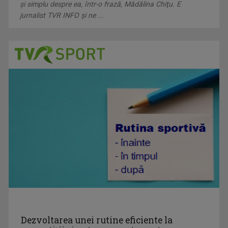
Emisiunile care îi poartă amprenta se numesc ...
şi simplu despre ea, într-o frază, Mădălina Chiţu. E
jurnalist TVR INFO şi ne ...
ÎNTÂLNIRI ADMIRABILE
Talk-show moderat de scriitorul și profesorul ...
MARIA FLOREA
După aproape 30 de ani de jurnalism, a învăţat ...
CAP DE AFIȘ
Emisiunea “Cap de Afiş” de la Iaşi urmăreşte ...
Dezvoltarea unei rutine eficiente la