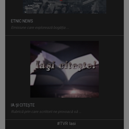
IA ȘI CITEȘTE
Rubrică prin care scriitorii ne provoacă să ...
CĂLĂTORIE CU GUST
#TVR Iasi