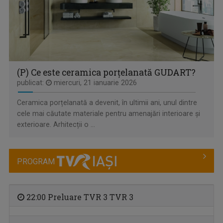
(P) Ce este ceramica porțelanată GUDART?
publicat:
miercuri, 21 ianuarie 2026
Ceramica porțelanată a devenit, în ultimii ani, unul dintre
CULT ART
cele mai căutate materiale pentru amenajări interioare și
Spectacole, concerte, festivaluri, lansări de ...
exterioare. Arhitecții o ...
PROGRAM
22:00 Preluare TVR 3 TVR 3