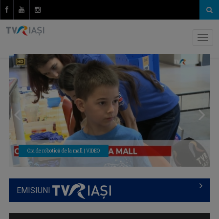
Lumini în întuneric | VIDEO
EMISIUNI
EDUCAȚIA LA ZI