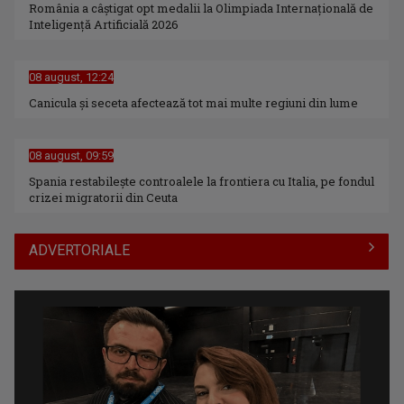
România a câștigat opt medalii la Olimpiada Internațională de
Inteligență Artificială 2026
08 august, 12:24
Canicula şi seceta afectează tot mai multe regiuni din lume
08 august, 09:59
Spania restabileşte controalele la frontiera cu Italia, pe fondul
crizei migratorii din Ceuta
ADVERTORIALE
(P) Au sfidat toate prognozele într-o piață aflată sub
presiune. Povestea cuplului prahovean care a construit
retailerul român #1 de nutriție sportivă și accelerează spre
un nou record