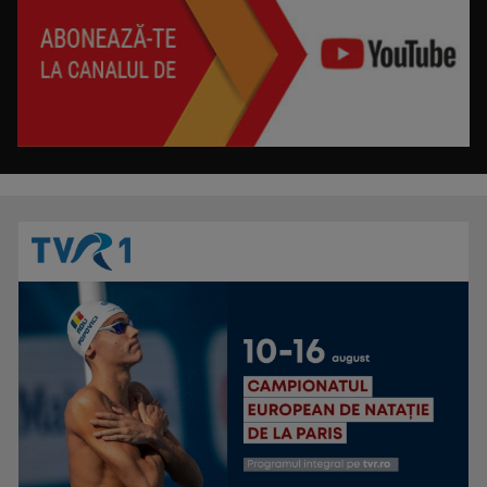
REPORTER SPECIAL
Emisiune de reportaj și investigație realizată ...
HORIA GUMENI
Prezintă emisiunea de folclor „Cântec și ...
IAȘII MARILOR IUBIRI
Poveşti despre oraşul de odinioară şi cel de ...