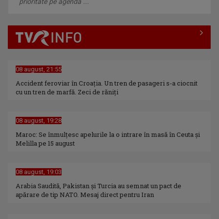
prioritate pe agenda ...
08 august, 21:55
Accident feroviar în Croația. Un tren de pasageri s-a ciocnit
cu un tren de marfă. Zeci de răniți
08 august, 19:28
Maroc: Se înmulţesc apelurile la o intrare în masă în Ceuta şi
Melilla pe 15 august
08 august, 19:03
Arabia Saudită, Pakistan și Turcia au semnat un pact de
apărare de tip NATO. Mesaj direct pentru Iran