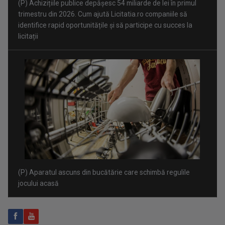
(P) Aparatul ascuns din bucătărie care schimbă regulile
jocului acasă
(P) Ce poate însemna faptul că un copil evită conversațiile,
deși aude și înțelege foarte bine