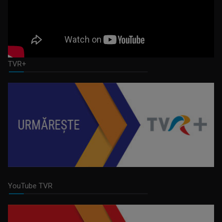
VIOLETA GORGOS
Are 30 de ani de experiență în realizarea de ...
TVR+
CVARTE
Un nou remediu pentru curiozitatea ...
STELIANA ORĂŞANU
Vă întâlniţi cu Steliana Orăşanu la ...
YouTube TVR