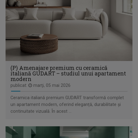
PRIDVOARELE CREDINȚEI
Emisiune cu specific religios (ortodox)
(P) Amenajare premium cu ceramică
italiană GUDART – studiul unui apartament
modern
publicat:
marţi, 05 mai 2026
Ceramica italiană premium GUDART transformă complet
un apartament modern, oferind eleganță, durabilitate și
continuitate vizuală. În acest ...
LUMINA CREȘTINULUI
Emisiune despre viaţa spirituală a Diecezei de ...