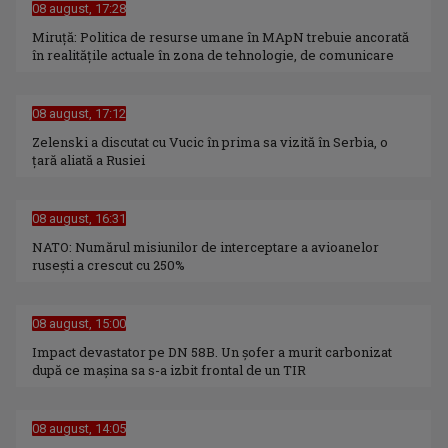
08 august, 17:28
Miruță: Politica de resurse umane în MApN trebuie ancorată
în realitățile actuale în zona de tehnologie, de comunicare
08 august, 17:12
Zelenski a discutat cu Vucic în prima sa vizită în Serbia, o
ţară aliată a Rusiei
08 august, 16:31
NATO: Numărul misiunilor de interceptare a avioanelor
ruseşti a crescut cu 250%
08 august, 15:00
Impact devastator pe DN 58B. Un șofer a murit carbonizat
după ce mașina sa s-a izbit frontal de un TIR
08 august, 14:05