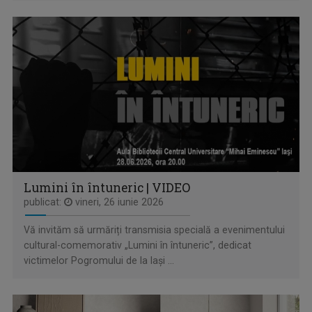
DIMINEȚI PERFECTE
Lumini în întuneric | VIDEO
Emisiune matinală, de luni până vineri, de la ...
publicat:
vineri, 26 iunie 2026
Vă invităm să urmăriți transmisia specială a evenimentului
cultural-comemorativ „Lumini în întuneric”, dedicat
victimelor Pogromului de la Iași ...