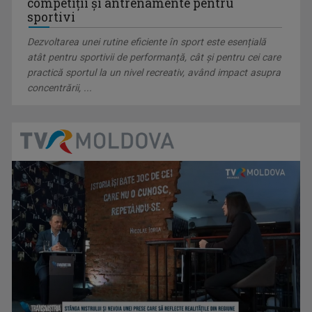
competiții și antrenamente pentru
sportivi
Dezvoltarea unei rutine eficiente în sport este esențială
atât pentru sportivii de performanță, cât și pentru cei care
practică sportul la un nivel recreativ, având impact asupra
ANCA MEDELEANU
concentrării, ...
La TVR Iaşi, Anca realizează emisiunea "PLAY". ...
INTERVIUL SĂPTĂMÂNII
Dialoguri cu personalităţi din diferite domenii
RALUCA AFTENE
Realizator de emisiuni şi prezentator la TVR ...