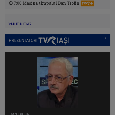
7:00 Mașina timpului Dan Trofin
ROMÂNIA DIVERSĂ
Emisiune despre comunităţile etnice din ...
vezi mai mult
PREZENTATORI
DAN TROFIN
Din 1993, la TVR Iaşi lucrează ca ...
TELEJURNAL REGIONAL
Informații corecte și obiective, relatări în ...