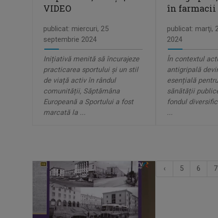
VIDEO
în farmacii
publicat: miercuri, 25
publicat: marţi,
septembrie 2024
2024
Inițiativă menită să încurajeze
În contextul act
practicarea sportului și un stil
antigripală dev
de viață activ în rândul
esențială pentru
comunității, Săptămâna
sănătății public
Europeană a Sportului a fost
fondul diversific
marcată la ...
...
‹
5
6
7