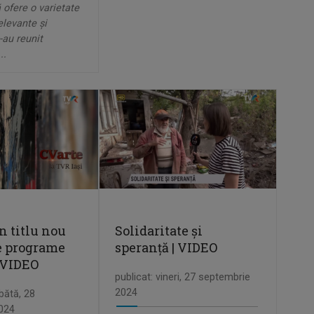
 ofere o varietate
elevante și
-au reunit
..
n titlu nou
Solidaritate și
de programe
speranță | VIDEO
| VIDEO
publicat: vineri, 27 septembrie
2024
bătă, 28
024