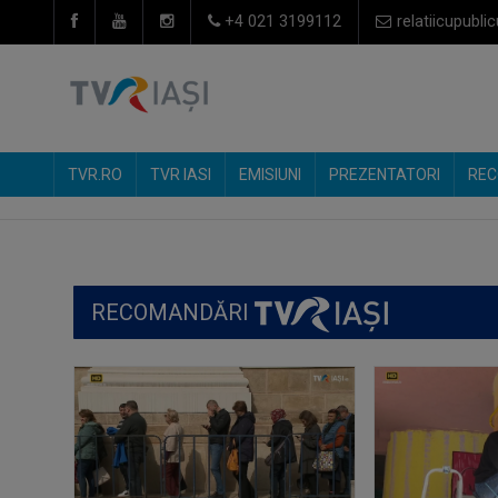
+4 021 3199112
relatiicupublic
TVR.RO
TVR IASI
EMISIUNI
PREZENTATORI
REC
RECOMANDĂRI