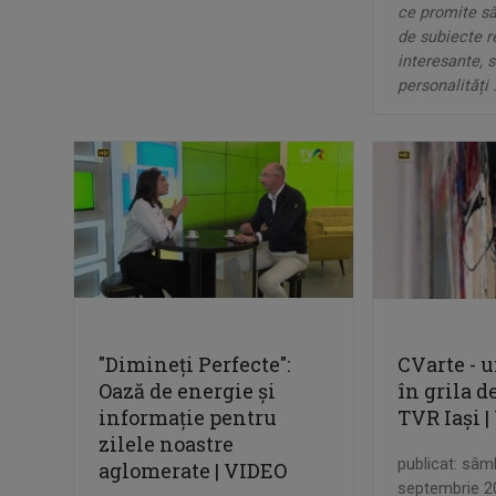
ce promite să
de subiecte r
interesante, s
personalități .
"Dimineți Perfecte":
CVarte - u
Oază de energie și
în grila 
informație pentru
TVR Iași 
zilele noastre
publicat: sâm
aglomerate | VIDEO
septembrie 2