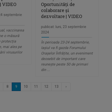
 | VIDEO
Oportunități de
colaborare și
 24 septembrie
dezvoltare | VIDEO
publicat: luni, 23 septembrie
ual, vaccinarea
2024
ine o măsură
 protecția
În perioada 23-24 septembrie,
e, mai ales pe
Iașiul va fi gazda Forumului
ării virusurilor
Orașelor Înfrățite, un eveniment
deosebit de important care
reunește peste 50 de primari
din ...
8
9
10
11
12
13
›