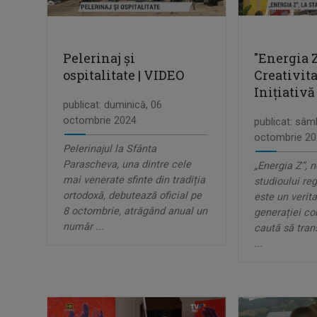
Pelerinaj și
"Energia Z
ospitalitate | VIDEO
Creativita
Inițiativă
publicat: duminică, 06
octombrie 2024
publicat: sâm
octombrie 20
Pelerinajul la Sfânta
Parascheva, una dintre cele
„Energia Z”, 
mai venerate sfinte din tradiția
studioului reg
ortodoxă, debutează oficial pe
este un verita
8 octombrie, atrăgând anual un
generației c
număr ...
caută să tran
...