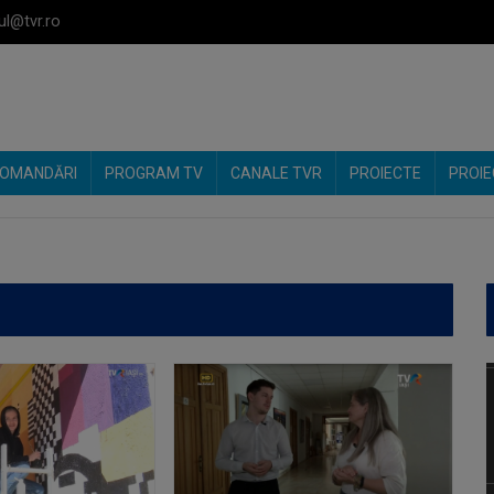
ul@tvr.ro
OMANDĂRI
PROGRAM TV
CANALE TVR
PROIECTE
PROIE