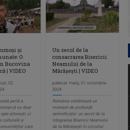
umoşi şi
Un secol de la
nunate: O
consacrarea Bisericii
 în Bucovina
Neamului de la
că | VIDEO
Mărășești | VIDEO
curi, 02
publicat: marţi, 01 octombrie
24
2024
astă perlă a
România celebrează un
 remarcă nu doar
moment de profundă
sale pitorești, ci
semnificație: un secol de la
a culturală și
integrarea Bisericii Neamului
comunităților care
de la Mărășești în circuitul