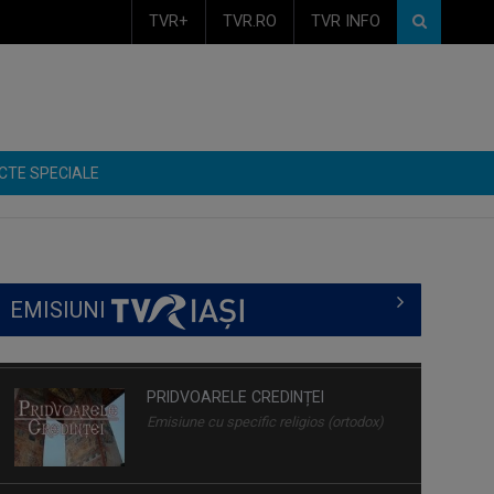
TVR+
TVR.RO
TVR INFO
CTE SPECIALE
EMISIUNI
PRIDVOARELE CREDINȚEI
Emisiune cu specific religios (ortodox)