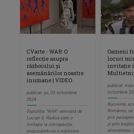
CVarte - WAR: O
Oameni fr
reflecție asupra
locuri mi
războiului și
invitaţie
asemănărilor noastre
Multietni
inumane | VIDEO
publicat: mier
octombrie 20
publicat: joi, 03 octombrie
2024
Bucovina, ace
României, se
Expoziția "WAR" semnată de
prin peisajele 
Lucian S. Radius este o
și prin bogăți
invitație la introspecție,
diversitatea 
propunându-ne o explorare