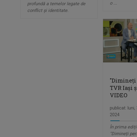
o ...
profundă a temelor legate de
conflict și identitate.
"Dimineți 
TVR Iași ș
VIDEO
publicat: luni
2024
În prima ediți
"Dimineți per