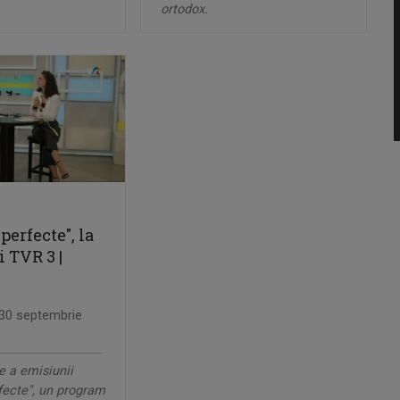
ortodox.
perfecte", la
i TVR 3 |
, 30 septembrie
e a emisiunii
fecte", un program