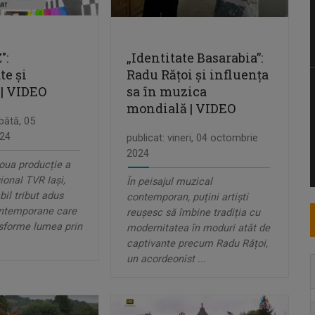
":
„Identitate Basarabia”:
te și
Radu Rățoi și influența
 | VIDEO
sa în muzica
mondială | VIDEO
bătă, 05
24
publicat: vineri, 04 octombrie
2024
noua producție a
ional TVR Iași,
În peisajul muzical
bil tribut adus
contemporan, puțini artiști
ontemporane care
reușesc să îmbine tradiția cu
sforme lumea prin
modernitatea în moduri atât de
captivante precum Radu Rățoi,
un acordeonist ...