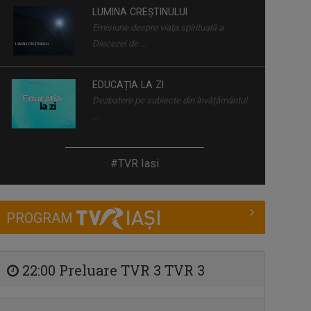
LUMINA CREȘTINULUI
Emisiune despre viaţa spirituală a
Diecezei de ...
EDUCAȚIA LA ZI
Dezbatere pe subiecte din învățământul
...
SPAȚIUL DECIZILOR
#TVR Iasi
Dezbatere politică la care participă ...
PROGRAM
ACCENT REGIONAL
Emisiune de dezbateri pe teme sociale
și de ...
22:00 Preluare TVR 3 TVR 3
TELEJURNAL REGIONAL