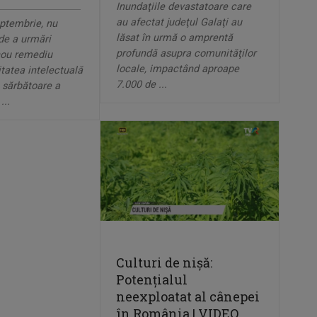
Inundaţiile devastatoare care
au afectat judeţul Galaţi au
eptembrie, nu
lăsat în urmă o amprentă
 de a urmări
profundă asupra comunităţilor
nou remediu
locale, impactând aproape
itatea intelectuală
7.000 de ...
ă sărbătoare a
...
Culturi de nișă:
Potențialul
neexploatat al cânepei
în România | VIDEO