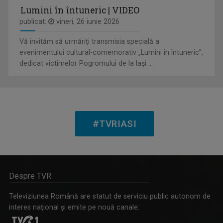
Lumini în întuneric | VIDEO
publicat:
vineri, 26 iunie 2026
Vă invităm să urmăriți transmisia specială a
IA ȘI DESCOPERĂ
evenimentului cultural-comemorativ „Lumini în întuneric”,
Tronson care aduce patru producții difuzate ...
dedicat victimelor Pogromului de la Iași ...
CLAUDIA DĂNĂILĂ
Realizator la „Tableta de sănătate”, una ...
#TVRIASI
Despre TVR
IA ȘI CITEȘTE
Televiziunea Română are statut de serviciu public autonom de
Rubrică prin care scriitorii ne provoacă să ...
interes naţional şi emite pe nouă canale: