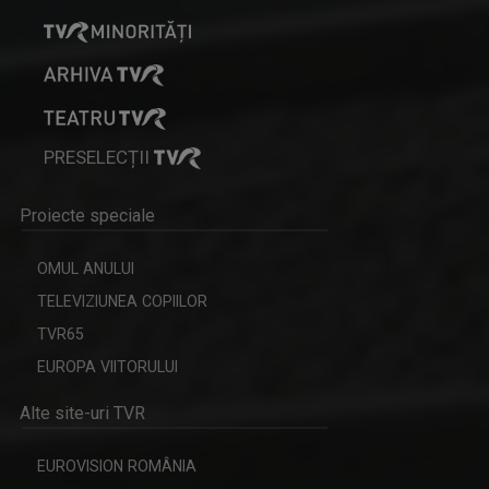
ANCA MEDELEANU
La TVR Iaşi, Anca realizează emisiunea "PLAY". ...
PRESELECȚII
Proiecte speciale
CARAVANA TVR3 LA TINE ACASĂ
Magazin de călătorie
OMUL ANULUI
TELEVIZIUNEA COPIILOR
TVR65
MARIA FLOREA
EUROPA VIITORULUI
După aproape 30 de ani de jurnalism, a învăţat ...
Alte site-uri TVR
EUROVISION ROMÂNIA