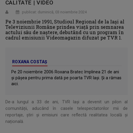
CALITATE | VIDEO
publicat: duminică, 03 noiembrie 2024
Pe 3 noiembrie 1991, Studioul Regional de la Iași al
Televiziunii Române prindea viață prin semnarea
actului său de naștere, debutând cu un program în
cadrul emisiunii Videomagazin difuzat pe TVR 1.
ROXANA COSTAŞ
Pe 20 noiembrie 2006 Roxana Bratec împlinea 21 de ani
şi păşea pentru prima dată pe poarta TVR Iaşi. Şi a rămas
aici.
De-a lungul a 33 de ani, TVR Iași a devenit un pilon al
comunității, aducând în casele telespectatorilor mii de
reportaje, știri și emisiuni care reflectă realitatea locală și
națională.
.