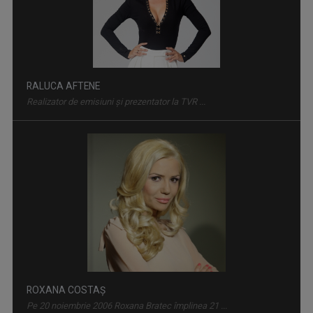
Emisiune matinală, de luni până vineri, de la ...
RALUCA AFTENE
Realizator de emisiuni şi prezentator la TVR ...
INVITAȚIE LA SPECTACOL
Spectacole de teatru, operă, balet, muzică ...
ROXANA COSTAŞ
Pe 20 noiembrie 2006 Roxana Bratec împlinea 21 ...