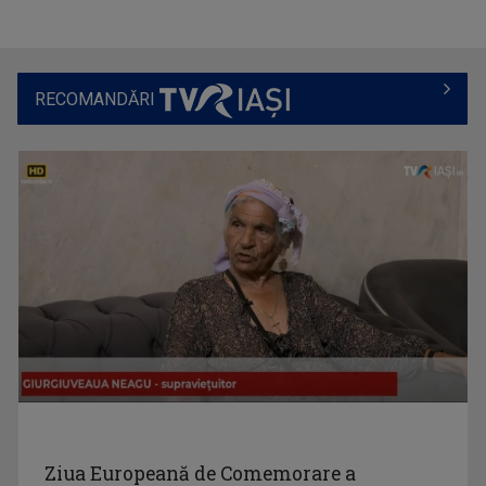
Emisiune cu specific sportiv, care abordează ...
RECOMANDĂRI
OLENA POPOVYCH
M-am născut şi am crescut în Maramureşul ...
RACORD
Eseu cinematografic. Propune o viziune ...
SERGIU CIOCOIU
Emisiunile care îi poartă amprenta se numesc ...
Ziua Europeană de Comemorare a