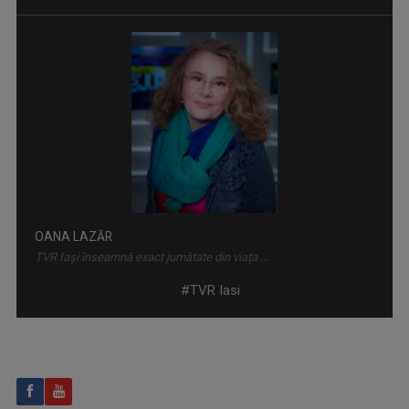
PRIDVOARELE CREDINȚEI
Emisiune cu specific religios (ortodox)
OANA LAZĂR
TVR Iaşi înseamnă exact jumătate din viaţa ...
#TVR Iasi
ARENA