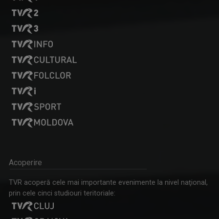
HORIA GUMENI
Prezintă emisiunea de folclor „Cântec și ...
REGIUNEA ÎN OBIECTIV
Obiectivul nostru e ziua ta mai bună!
Acoperire
GABRIELA BAIARDI
TVR acoperă cele mai importante evenimente la nivel naţional,
Lucreză în presă din 1994. Șase ani a fost ...
prin cele cinci studiouri teritoriale: