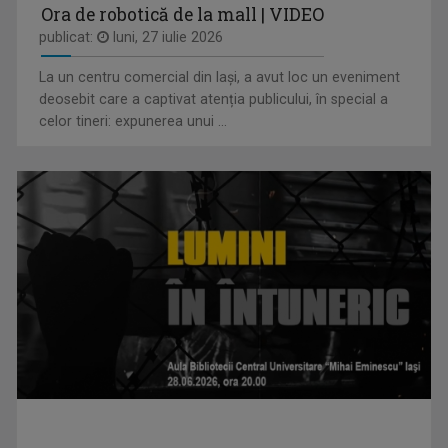
Ora de robotică de la mall | VIDEO
publicat:
luni, 27 iulie 2026
La un centru comercial din Iași, a avut loc un eveniment
ANDREEA ŞTILIUC
deosebit care a captivat atenția publicului, în special a
Primul interviu l-a luat când avea doar 11 ani ...
celor tineri: expunerea unui ...
FORUM ECONOMIC
Dezbatere pe teme economice
VLAD LUCIAN ARHIRE
Prezintă emisiunea Arena.