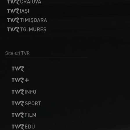
PLAY
Emisiune bilunară în care muzica vorbeşte
Site-uri TVR
IOANA DOLEANU
Face parte din echipa TVR Iași din 2022, după ...
INTERVIUL SĂPTĂMÂNII
Dialoguri cu personalităţi din diferite domenii