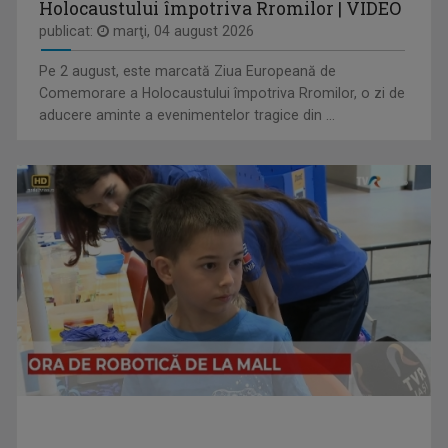
Holocaustului împotriva Rromilor | VIDEO
publicat:
marţi, 04 august 2026
Pe 2 august, este marcată Ziua Europeană de
Comemorare a Holocaustului împotriva Rromilor, o zi de
aducere aminte a evenimentelor tragice din ...
CÂNTEC ȘI POVESTE
O emisiune în care descoperim poveştile de ...
MARGA ANDREESCU
A început să lucreze la TVR Iaşi în 1998 în ...
TABLETA DE SĂNĂTATE
Dezbatere pe teme medicale. Cei mai buni ...