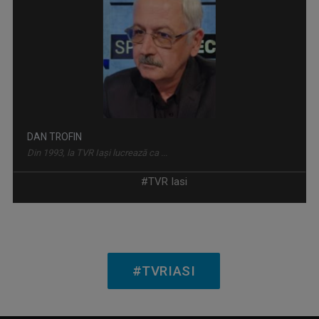
ÎNTÂLNIRI ADMIRABILE
Talk-show moderat de scriitorul și profesorul ...
DAN TROFIN
Din 1993, la TVR Iaşi lucrează ca ...
#TVR Iasi
PRIDVOARELE CREDINȚEI
Emisiune cu specific religios (ortodox)
#TVRIASI