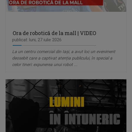
Ora de robotică de la mall | VIDEO
publicat: luni, 27 iulie 2026
La un centru comercial din Iași, a avut loc un eveniment
deosebit care a captivat atenția publicului, în special a
celor tineri: expunerea unui robot ...