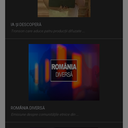
IA ȘI DESCOPERĂ
Tronson care aduce patru producții difuzate ...
ROMÂNIA DIVERSĂ
Emisiune despre comunităţile etnice din ...