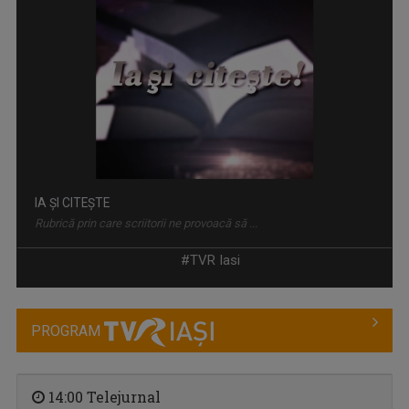
IA ȘI CITEȘTE
Rubrică prin care scriitorii ne provoacă să ...
#TVR Iasi
PROGRAM
14:00 Telejurnal