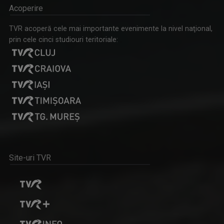
Acoperire
IDENTITATE BASARABIA
Interviu-portret cu personalități care au ...
TVR acoperă cele mai importante evenimente la nivel naţional,
prin cele cinci studiouri teritoriale:
GABRIELA BAIARDI
Lucreză în presă din 1994. Șase ani a fost ...
Site-uri TVR
CAP DE AFIȘ
Emisiunea “Cap de Afiş” de la Iaşi urmăreşte ...