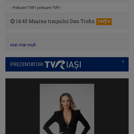
- Preluare TVR1 preluare TVR I
CÂNTEC ȘI POVESTE
14:45 Mașina timpului Dan Trofin
O emisiune în care descoperim poveştile de ...
vezi mai mult
PREZENTATORI
PLAY
Emisiune bilunară în care muzica vorbeşte