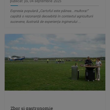
publicat: joi, 04 septembrie 2025
Expresia populară „Cartoful este pâinea...multora!”
capătă o rezonanță deosebită în contextul agriculturii
sucevene, ilustrată de experiența inginerului ...
Zbor şi gastronomie