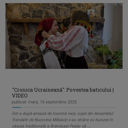
"Cronica Ucraineană": Povestea baticului |
VIDEO
publicat: marţi, 16 septembrie 2025
Într-o după-amiază de toamnă rece, copiii din Ansamblul
Trandafir de Bucovina Milișăuți s-au strâns cu bucurie în
căsuța tradițională a Brândușei Peslar să ...