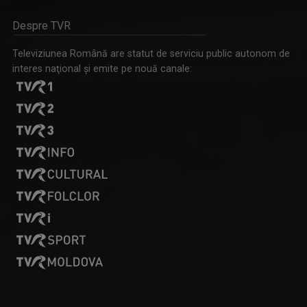
Despre TVR
OLENA POPOVYCH
M-am născut şi am crescut în Maramureşul ...
Televiziunea Română are statut de serviciu public autonom de
interes naţional şi emite pe nouă canale:
IAȘII MARILOR IUBIRI
Poveşti despre oraşul de odinioară şi cel de ...
ANCA MEDELEANU
La TVR Iaşi, Anca realizează emisiunea "PLAY". ...