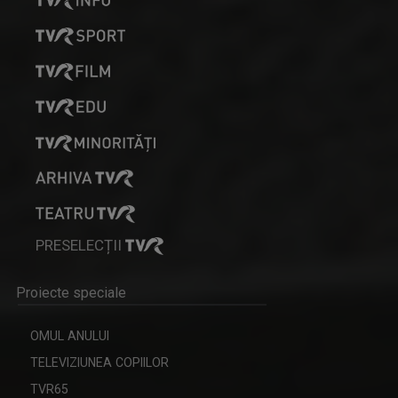
SERGIU CIOCOIU
Emisiunile care îi poartă amprenta se numesc ...
MAŞINA TIMPULUI
Un calendar al evenimentelor zilei
PRESELECȚII
MARGA ANDREESCU
Proiecte speciale
A început să lucreze la TVR Iaşi în 1998 în ...
OMUL ANULUI
TELEVIZIUNEA COPIILOR
TVR65