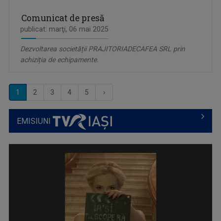
Comunicat de presă
publicat: marţi, 06 mai 2025
Dezvoltarea societății PRAJITORIADECAFEA SRL prin
achiziția de echipamente.
1
2
3
4
5
›
EMISIUNI