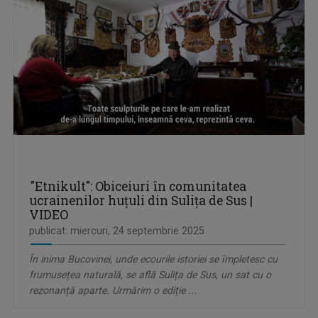
"Etnikult": Obiceiuri în comunitatea
ucrainenilor huțuli din Sulița de Sus |
VIDEO
publicat: miercuri, 24 septembrie 2025
În inima Bucovinei, unde ecourile istoriei se împletesc cu
frumusețea naturală, se află Sulița de Sus, un sat cu o
rezonanță aparte. Urmărim o ediție ...