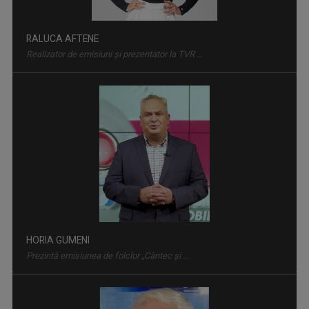
RALUCA AFTENE
Realizator de emisiuni şi prezentator la TVR ...
ACCENT REGIONAL
Emisiune de dezbateri pe teme sociale și de ...
HORIA GUMENI
Prezintă emisiunea de folclor „Cântec și ...