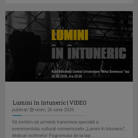
ÎNTÂLNIRI ADMIRABILE
Talk-show moderat de scriitorul și profesorul ...
OVIDIU MIHĂIUC
Prezintă emisiunea "Educația la Zi" și ...
Lumini în întuneric | VIDEO
publicat:
vineri, 26 iunie 2026
Vă invităm să urmăriți transmisia specială a
ETNIC NEWS
evenimentului cultural-comemorativ „Lumini în întuneric”,
Emisiune care explorează bogăția ...
dedicat victimelor Pogromului de la Iași ...