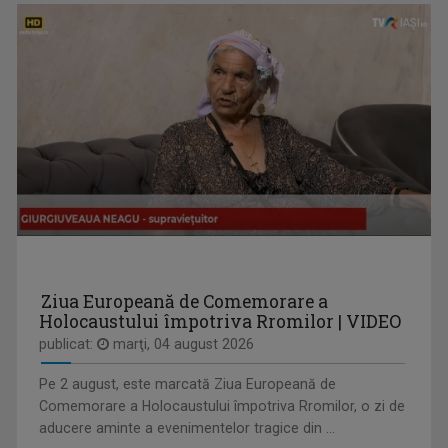
ENERGIA Z
„Energia Z” evocă dinamismul tinerilor care, ...
OLENA POPOVYCH
M-am născut şi am crescut în Maramureşul ...
Ziua Europeană de Comemorare a
Holocaustului împotriva Rromilor | VIDEO
publicat:
marţi, 04 august 2026
Pe 2 august, este marcată Ziua Europeană de
Comemorare a Holocaustului împotriva Rromilor, o zi de
aducere aminte a evenimentelor tragice din ...
CĂLĂTORIE CU GUST