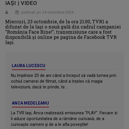
IAȘI | VIDEO
publicat: joi, 24 octombrie 2024
Miercuri, 23 octombrie, de la ora 21:00, TVR1 a
difuzat de la Iași o nouă gală din cadrul campaniei
"România Face Bine!", transmisiune care a fost
disponibilă și online pe pagina de Facebook TVR
Iași.
LAURA LUCESCU
Nu împlinise 20 de ani când a început să vadă lumea prin
ochiul camerei de filmat, când a înţeles că magia
televiziunii, dacă te prinde, te ...
ANCA MEDELEANU
La TVR Iaşi, Anca realizează emisiunea "PLAY". Fiecare zi
îi aduce oportunitatea de a rămâne curioasă, de a
cunoaşte oameni şi de a le afla poveştile!