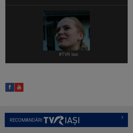
IA ȘI DESCOPERĂ
Tronson care aduce patru producții difuzate ...
ANDREEA ŞTILIUC
Primul interviu l-a luat când avea doar 11 ani ...
#TVR Iasi
CARAVANA TVR3 LA TINE ACASĂ
Magazin de călătorie
RECOMANDĂRI
VLAD LUCIAN ARHIRE
Prezintă emisiunea Arena.