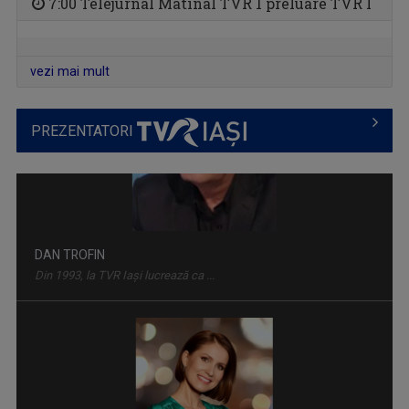
7:00 Telejurnal Matinal TVR 1 preluare TVR I
FAMILION
Magazin de familie și divertisment
vezi mai mult
PREZENTATORI
IDENTITATE BASARABIA
Interviu-portret cu personalități care au ...
LAURA LUCESCU