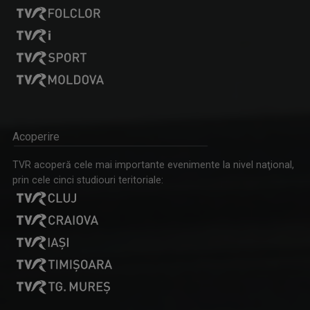
ARENA
Emisiune cu specific sportiv, care abordează ...
Acoperire
ROXANA COSTAŞ
TVR acoperă cele mai importante evenimente la nivel naţional,
Pe 20 noiembrie 2006 Roxana Bratec împlinea 21 ...
prin cele cinci studiouri teritoriale:
MAŞINA TIMPULUI
Un calendar al evenimentelor zilei