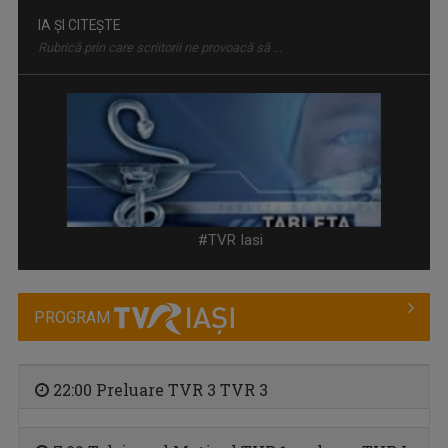
TABLETA DE SĂNĂTATE
Dezbatere pe teme medicale. Cei mai buni ...
#TVR Iasi
PROGRAM
22:00 Preluare TVR 3 TVR 3