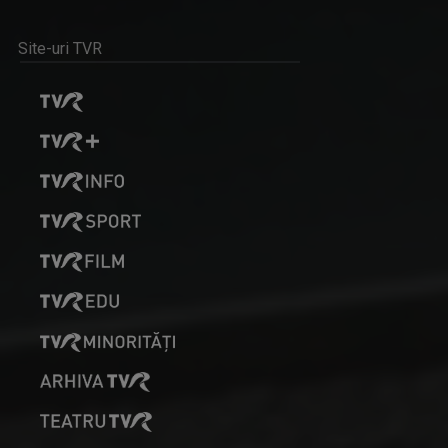
Site-uri TVR
MARIA FLOREA
După aproape 30 de ani de jurnalism, a învăţat ...
SATUL MEU
Un răgaz în care se vorbeşte despre magia ...
VIOLETA GORGOS
Are 30 de ani de experiență în realizarea de ...