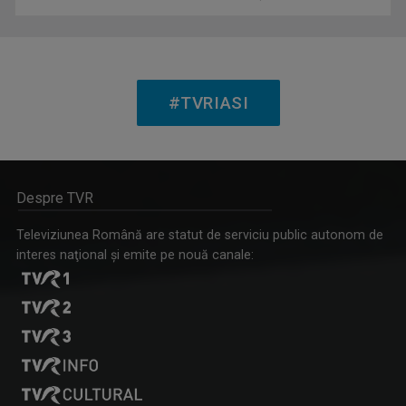
IOANA DOLEANU
Face parte din echipa TVR Iași din 2022, după ...
#TVRIASI
Despre TVR
LUMINA CREȘTINULUI
Televiziunea Română are statut de serviciu public autonom de
Emisiune despre viaţa spirituală a Diecezei de ...
interes naţional şi emite pe nouă canale:
RALUCA AFTENE
Realizator de emisiuni şi prezentator la TVR ...