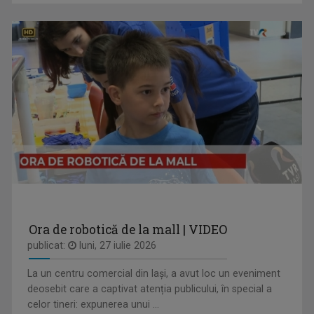
O călătorie culinară ce ne conectează cu ...
SERGIU CIOCOIU
Emisiunile care îi poartă amprenta se numesc ...
IAȘII MARILOR IUBIRI
Poveşti despre oraşul de odinioară şi cel de ...
Ora de robotică de la mall | VIDEO
publicat:
luni, 27 iulie 2026
La un centru comercial din Iași, a avut loc un eveniment
OANA LAZĂR
deosebit care a captivat atenția publicului, în special a
TVR Iaşi înseamnă exact jumătate din viaţa ...
celor tineri: expunerea unui ...