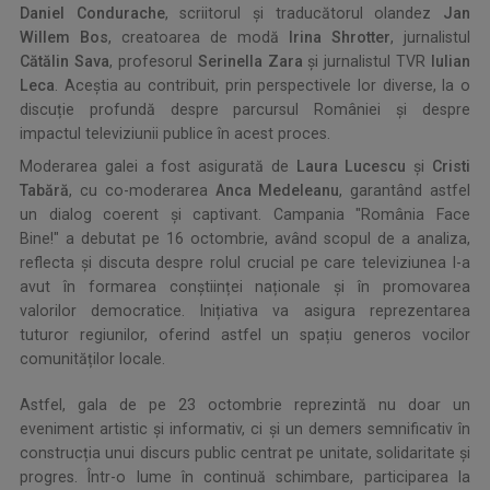
Daniel Condurache
, scriitorul și traducătorul olandez
Jan
Willem Bos
, creatoarea de modă
Irina Shrotter
, jurnalistul
Cătălin Sava
, profesorul
Serinella Zara
și jurnalistul TVR
Iulian
Leca
. Aceștia au contribuit, prin perspectivele lor diverse, la o
discuție profundă despre parcursul României și despre
impactul televiziunii publice în acest proces.
Moderarea galei a fost asigurată de
Laura Lucescu
și
Cristi
Tabără
, cu co-moderarea
Anca Medeleanu
, garantând astfel
un dialog coerent și captivant. Campania "România Face
Bine!" a debutat pe 16 octombrie, având scopul de a analiza,
reflecta și discuta despre rolul crucial pe care televiziunea l-a
avut în formarea conștiinței naționale și în promovarea
valorilor democratice. Inițiativa va asigura reprezentarea
tuturor regiunilor, oferind astfel un spațiu generos vocilor
comunităților locale.
Astfel, gala de pe 23 octombrie reprezintă nu doar un
eveniment artistic și informativ, ci și un demers semnificativ în
construcția unui discurs public centrat pe unitate, solidaritate și
progres. Într-o lume în continuă schimbare, participarea la