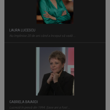
Nu împlinise 20 de ani când a început să vadă ...
PRIDVOARELE CREDINȚEI
Emisiune cu specific religios (ortodox)
GABRIELA BAIARDI
Lucreză în presă din 1994. Șase ani a fost ...