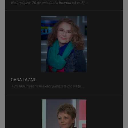
OANA LAZĂR
TVR Iaşi înseamnă exact jumătate din viaţa ...
LUMINA CREȘTINULUI
Emisiune despre viaţa spirituală a Diecezei de ...
GABRIELA BAIARDI
Lucreză în presă din 1994. Șase ani a fost ...