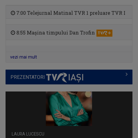
7:00 Telejurnal Matinal TVR 1 preluare TVR I
8:55 Mașina timpului Dan Trofin
EDUCAȚIA LA ZI
Dezbatere pe subiecte din învățământul ...
vezi mai mult
PREZENTATORI
CARAVANA TVR3 LA TINE ACASĂ
Magazin de călătorie