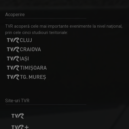
Acoperire
ACCENT REGIONAL
TVR acoperă cele mai importante evenimente la nivel naţional,
Emisiune de dezbateri pe teme sociale și de ...
prin cele cinci studiouri teritoriale:
RALUCA AFTENE
Realizator de emisiuni şi prezentator la TVR ...
Site-uri TVR
INVITAȚIE LA SPECTACOL
Spectacole de teatru, operă, balet, muzică ...