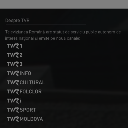
Despre TVR
OLENA POPOVYCH
M-am născut şi am crescut în Maramureşul ...
Televiziunea Română are statut de serviciu public autonom de
interes naţional şi emite pe nouă canale:
TELEJURNAL REGIONAL
Informații corecte și obiective, relatări în ...
OVIDIU MIHĂIUC
Prezintă emisiunea "Educația la Zi" și ...