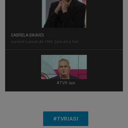
PLAY
Emisiune bilunară în care muzica vorbeşte
HORIA GUMENI
Prezintă emisiunea de folclor „Cântec și ...
#TVR Iasi
SPAȚIUL DECIZILOR
#TVRIASI
Dezbatere politică la care participă ...