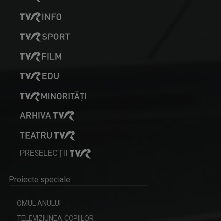
STELIANA ORĂŞANU
Vă întâlniţi cu Steliana Orăşanu la ...
PRIDVOARELE CREDINȚEI
Emisiune cu specific religios (ortodox)
PRESELECȚII
VIOLETA GORGOS
Proiecte speciale
Are 30 de ani de experiență în realizarea de ...
OMUL ANULUI
TELEVIZIUNEA COPIILOR