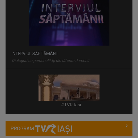
Dialoguri cu personalităţi din diferite domenii
IAȘII MARILOR IUBIRI
Poveşti despre oraşul de odinioară şi cel de ...
#TVR Iasi
PROGRAM