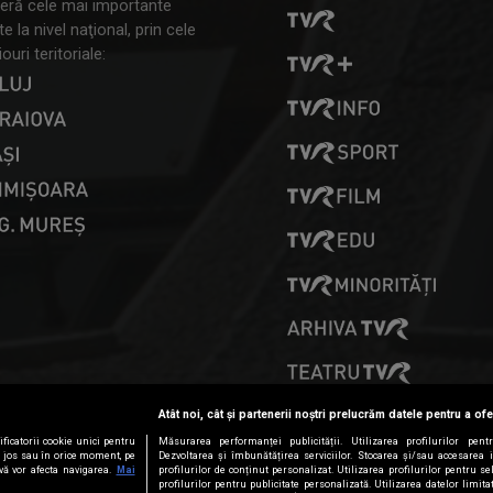
ră cele mai importante
 la nivel naţional, prin cele
ouri teritoriale:
PRESELECȚII
Atât noi, cât și partenerii noștri prelucrăm datele pentru a ofe
ficatorii cookie unici pentru
Măsurarea performanței publicității. Utilizarea profilurilor pent
ai jos sau în orice moment, pe
Dezvoltarea și îmbunătățirea serviciilor. Stocarea și/sau accesarea 
vă vor afecta navigarea.
Mai
profilurilor de conținut personalizat. Utilizarea profilurilor pentru se
profilurilor pentru publicitate personalizată. Utilizarea datelor limi