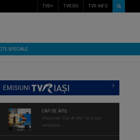
TVR+
TVR.RO
TVR INFO
CTE SPECIALE
EMISIUNI
CAP DE AFIȘ
Emisiunea “Cap de Afiş” de la Iaşi
urmăreşte ...
CVARTE