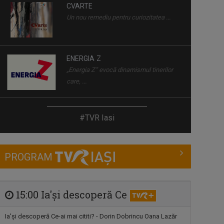
Un nou remediu pentru curiozitatea ...
ENERGIA Z
„Energia Z” evocă dinamismul tinerilor
care, ...
FAMILION
Magazin de familie și divertisment
#TVR Iasi
DIMINEȚI PERFECTE
PROGRAM
Emisiune matinală, de luni până vineri,
de la ...
15:00 Ia'și descoperă Ce
CULT ART
Spectacole, concerte, festivaluri, lansări
Ia'și descoperă Ce-ai mai cititi? - Dorin Dobrincu Oana Lazăr