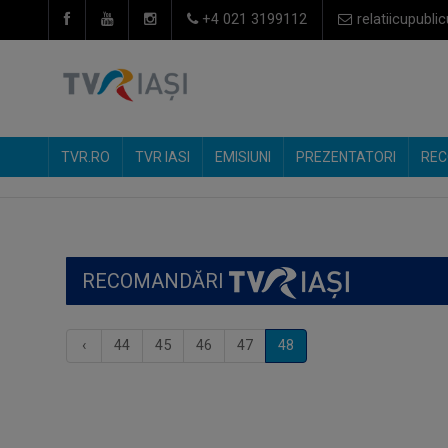
+4 021 3199112
relatiicupublic
TVR.RO
TVR IASI
EMISIUNI
PREZENTATORI
REC
RECOMANDĂRI
‹
44
45
46
47
48