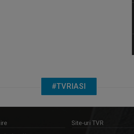
#TVRIASI
ire
Site-uri TVR