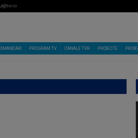
ul@tvr.ro
OMANDĂRI
PROGRAM TV
CANALE TVR
PROIECTE
PROIE