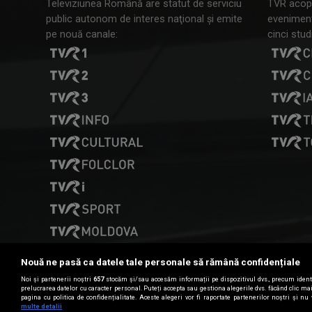
Televiziunea Română are statut de serviciu
TVR acope
public autonom de interes naţional şi emite
evenimente
pe nouă canale:
cinci studi
Nouă ne pasă ca datele tale personale să rămână confidențiale
Noi și partenerii noștri
657
stocăm și/sau accesăm informații pe dispozitivul dvs., precum identi
prelucrarea datelor cu caracter personal. Puteți accepta sau gestiona alegerile dvs. făcând clic m
pagina cu politica de confidențialitate. Aceste alegeri vor fi raportate partenerilor noștri și nu 
Date de contact
multe detalii