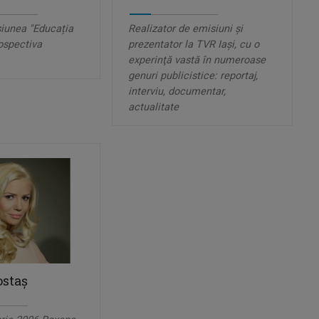
iunea "Educația
Realizator de emisiuni şi
rospectiva
prezentator la TVR Iaşi, cu o
experinţă vastă în numeroase
genuri publicistice: reportaj,
interviu, documentar,
actualitate
staş