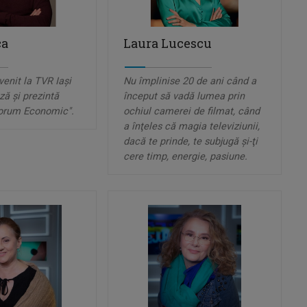
ca
Laura Lucescu
venit la TVR Iaşi
Nu împlinise 20 de ani când a
ză şi prezintă
început să vadă lumea prin
orum Economic".
ochiul camerei de filmat, când
a înţeles că magia televiziunii,
dacă te prinde, te subjugă şi-ţi
cere timp, energie, pasiune.