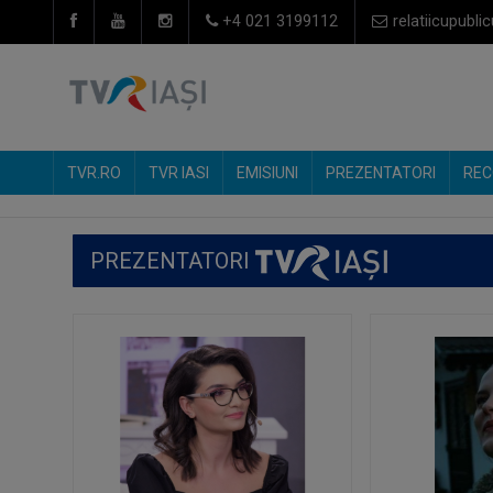
+4 021 3199112
relatiicupublic
TVR.RO
TVR IASI
EMISIUNI
PREZENTATORI
REC
PREZENTATORI