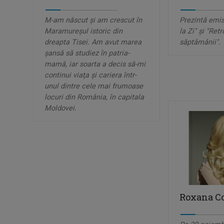
M-am născut şi am crescut în
Prezintă emis
Maramureşul istoric din
la Zi" și "Ret
dreapta Tisei. Am avut marea
săptămânii".
şansă să studiez în patria-
mamă, iar soarta a decis să-mi
continui viaţa şi cariera într-
unul dintre cele mai frumoase
locuri din România, în capitala
Moldovei.
Roxana Co