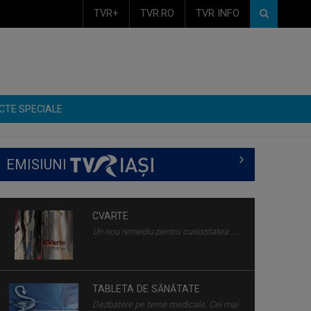
TVR+
TVR.RO
TVR INFO
CTE SPECIALE
EMISIUNI
TABLETA DE SĂNĂTATE
Dezbatere pe teme medicale. Cei mai
buni ...
ÎNTÂLNIRI ADMIRABILE
Talk-show moderat de scriitorul și