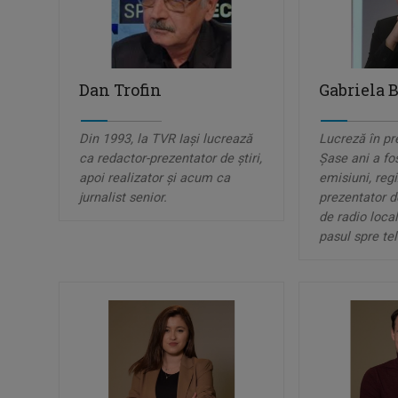
Dan Trofin
Gabriela B
Din 1993, la TVR Iaşi lucrează
Lucreză în pr
ca redactor-prezentator de ştiri,
Șase ani a fos
apoi realizator şi acum ca
emisiuni, regi
jurnalist senior.
prezentator de
de radio local
pasul spre tel