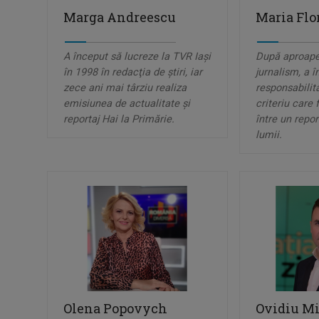
Marga Andreescu
Maria Flo
A început să lucreze la TVR Iaşi
După aproape
în 1998 în redacţia de ştiri, iar
jurnalism, a î
zece ani mai târziu realiza
responsabilit
emisiunea de actualitate şi
criteriu care 
reportaj Hai la Primărie.
între un repor
lumii.
Olena Popovych
Ovidiu M