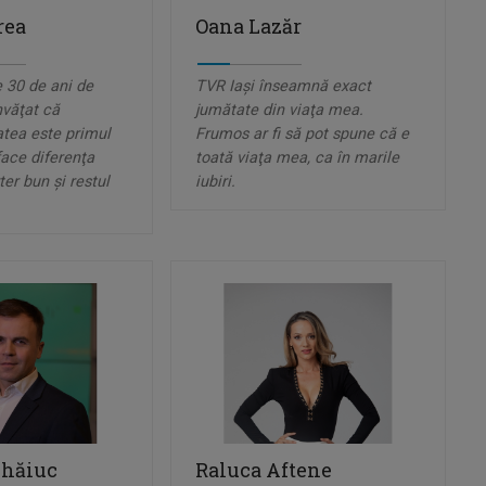
rea
Oana Lazăr
 30 de ani de
TVR Iaşi înseamnă exact
nvăţat că
jumătate din viaţa mea.
atea este primul
Frumos ar fi să pot spune că e
face diferenţa
toată viaţa mea, ca în marile
ter bun şi restul
iubiri.
ihăiuc
Raluca Aftene