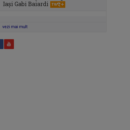
Iași Gabi Baiardi
ACCENT REGIONAL
Emisiune de dezbateri pe teme
sociale și de ...
vezi mai mult
EDUCAȚIA LA ZI
Dezbatere pe subiecte din
învățământul ...
SPAȚIUL DECIZILOR
Dezbatere politică la care participă ...
FAMILION
Magazin de familie și divertisment