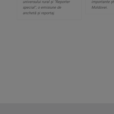
universului rural şi "Reporter
importante şti
special", o emisiune de
Moldovei.
anchetă şi reportaj.