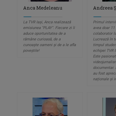
Anca Medeleanu
Andreea Ş
La TVR Iaşi, Anca realizează
Primul intervi
emisiunea "PLAY". Fiecare zi îi
avea doar 11 
aduce oportunitatea de a
colaborator la
rămâne curioasă, de a
Lucrează în t
cunoaşte oameni şi de a le afla
timpul studenț
poveştile!
echipei TVR I
Este pasionat
videojurnalism
documentar. P
au fost apreci
naționale și i