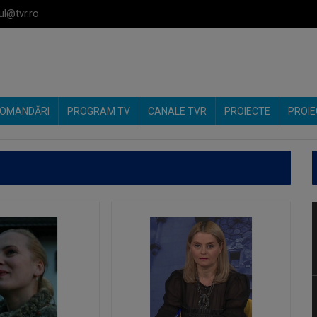
ul@tvr.ro
OMANDĂRI
PROGRAM TV
CANALE TVR
PROIECTE
PROIE