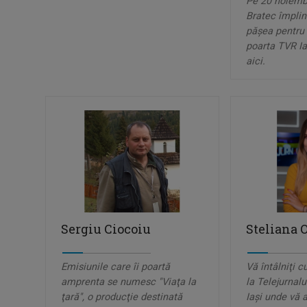
Pe 20 noiemb
Bratec împlin
păşea pentru
poarta TVR Ia
aici.
Sergiu Ciocoiu
Steliana 
Emisiunile care îi poartă
Vă întâlniţi 
amprenta se numesc "Viaţa la
la Telejurnal
ţară", o producţie destinată
Iaşi unde vă 