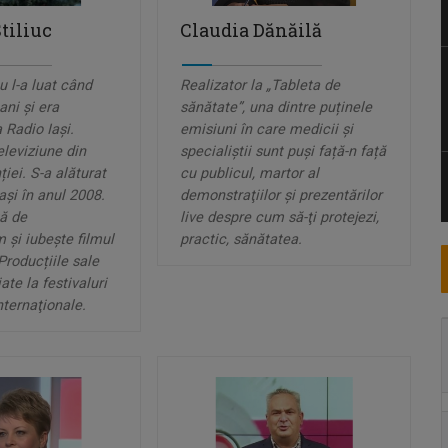
tiliuc
Claudia Dănăilă
u l-a luat când
Realizator la „Tableta de
ani și era
sănătate”, una dintre puținele
 Radio Iași.
emisiuni în care medicii și
eleviziune din
specialiștii sunt puși față-n față
iei. S-a alăturat
cu publicul, martor al
aşi în anul 2008.
demonstraţiilor şi prezentărilor
ă de
live despre cum să-ţi protejezi,
 și iubește filmul
practic, sănătatea.
roducțiile sale
ate la festivaluri
nternaţionale.