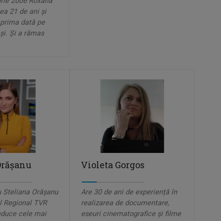
rie 2006 Roxana
ea 21 de ani şi
 prima dată pe
şi. Şi a rămas
Orăşanu
Violeta Gorgos
cu Steliana Orăşanu
Are 30 de ani de experiență în
ul Regional TVR
realizarea de documentare,
aduce cele mai
eseuri cinematografice și filme