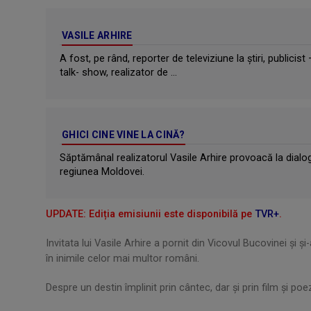
VASILE ARHIRE
A fost, pe rând, reporter de televiziune la ştiri, publici
talk- show, realizator de ...
GHICI CINE VINE LA CINĂ?
Săptămânal realizatorul Vasile Arhire provoacă la dialog 
regiunea Moldovei.
UPDATE: Ediția emisiunii este disponibilă pe
TVR+
.
Invitata lui Vasile Arhire a pornit din Vicovul Bucovinei şi şi
în inimile celor mai multor români.
Despre un destin împlinit prin cântec, dar şi prin film şi poez