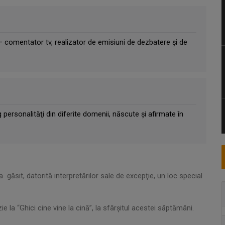
st – comentator tv, realizator de emisiuni de dezbatere şi de
personalităţi din diferite domenii, născute şi afirmate în
-a găsit, datorită interpretărilor sale de excepţie, un loc special
ie la “Ghici cine vine la cină”, la sfârşitul acestei săptămâni.