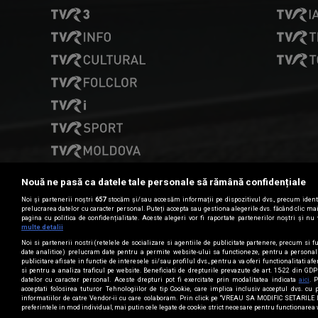
Nouă ne pasă ca datele tale personale să rămână confidențiale
Noi și partenerii noștri
657
stocăm și/sau accesăm informații pe dispozitivul dvs., precum identi
prelucrarea datelor cu caracter personal. Puteți accepta sau gestiona alegerile dvs. făcând clic m
pagina cu politica de confidențialitate. Aceste alegeri vor fi raportate partenerilor noștri și nu 
Date de contact
multe detalii
Noi si partenerii nostri (retelele de socializare si agentiile de publicitate partenere, precum si fu
date analitice) prelucram date pentru a permite website-ului sa functioneze, pentru a personal
CONTACT TVR
publicitare afisate in functie de interesele si/sau profilul dvs., pentru a va oferi functionalitati af
si pentru a analiza traficul pe website. Beneficiati de drepturile prevazute de art. 15-22 din GD
datelor cu caracter personal. Aceste drepturi pot fi exercitate prin modalitatea indicata
aici
. 
acceptati folosirea tuturor Tehnologiilor de tip Cookie, care implica inclusiv acceptul dvs. cu 
informatiilor de catre Vendor-ii cu care colaboram. Prin click pe “VREAU SA MODIFIC SETARILE
preferintele in mod individual, mai putin cele legate de cookie strict necesare pentru functionarea 
TVR © 2026, Toate drepturile rezervate