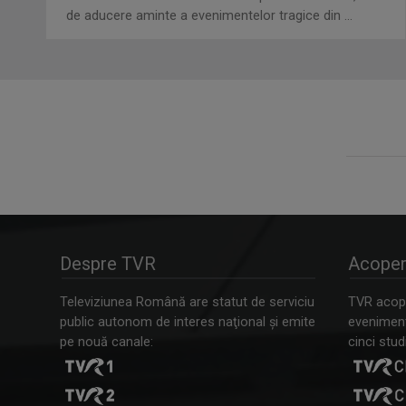
de aducere aminte a evenimentelor tragice din ...
Despre TVR
Acoper
Televiziunea Română are statut de serviciu
TVR acope
public autonom de interes naţional şi emite
evenimente
pe nouă canale:
cinci studi