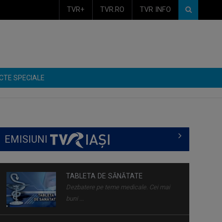
TVR+
TVR.RO
TVR INFO
CTE SPECIALE
EMISIUNI
TABLETA DE SĂNĂTATE
Dezbatere pe teme medicale. Cei mai
buni ...