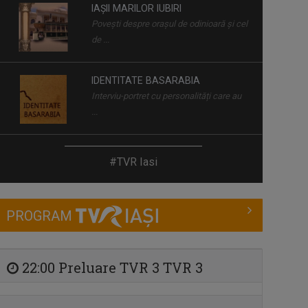
IAȘII MARILOR IUBIRI
Poveşti despre oraşul de odinioară şi cel
de ...
IDENTITATE BASARABIA
Interviu-portret cu personalități care au
...
REPORTER SPECIAL
#TVR Iasi
Emisiune de reportaj și investigație
realizată ...
PROGRAM
LUMINA CREȘTINULUI
Emisiune despre viaţa spirituală a
Diecezei de ...
22:00 Preluare TVR 3 TVR 3
IA ȘI CITEȘTE