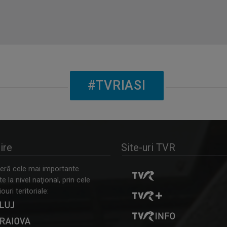
#TVRIASI
ire
Site-uri TVR
ră cele mai importante
 la nivel naţional, prin cele
ouri teritoriale: