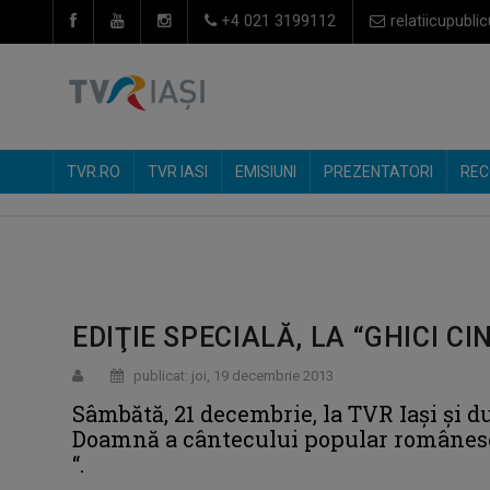
+4 021 3199112
relatiicupublic
TVR.RO
TVR IASI
EMISIUNI
PREZENTATORI
REC
EDIŢIE SPECIALĂ, LA “GHICI CI
publicat: joi, 19 decembrie 2013
Sâmbătă, 21 decembrie, la TVR Iaşi şi d
Doamnă a cântecului popular românesc a
“.