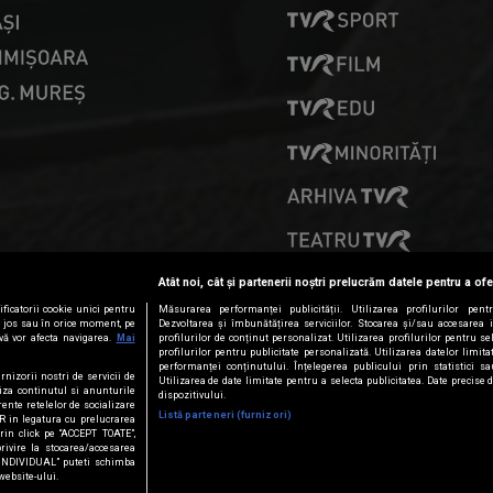
PRESELECȚII
Atât noi, cât și partenerii noștri prelucrăm datele pentru a ofe
ficatorii cookie unici pentru
Măsurarea performanței publicității. Utilizarea profilurilor pent
ai jos sau în orice moment, pe
Dezvoltarea și îmbunătățirea serviciilor. Stocarea și/sau accesarea 
vă vor afecta navigarea.
Mai
profilurilor de conținut personalizat. Utilizarea profilurilor pentru se
profilurilor pentru publicitate personalizată. Utilizarea datelor limi
performanței conținutului. Înțelegerea publicului prin statistici s
rnizorii nostri de servicii de
Utilizarea de date limitate pentru a selecta publicitatea. Date precise 
iza continutul si anunturile
dispozitivului.
erente retelelor de socializare
Listă parteneri (furnizori)
PR in legatura cu prelucrarea
Prin click pe “ACCEPT TOATE”,
privire la stocarea/accesarea
 INDIVIDUAL” puteti schimba
website-ului.