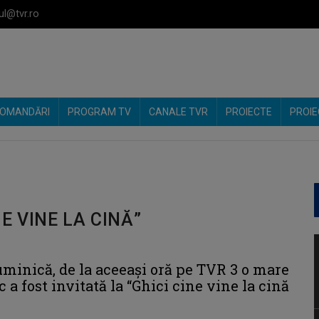
ul@tvr.ro
OMANDĂRI
PROGRAM TV
CANALE TVR
PROIECTE
PROIE
NE VINE LA CINĂ”
uminică, de la aceeaşi oră pe TVR 3 o mare
 fost invitată la “Ghici cine vine la cină