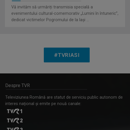
Vă invităm să urmăriți transmisia specială a
evenimentului cultural-comemorativ „Lumini în întuneric”,
dedicat victimelor Pogromului de la Iași ...
VLAD LUCIAN ARHIRE
Prezintă emisiunea Arena.
#TVRIASI
ARENA
Emisiune cu specific sportiv, care abordează ...
Despre TVR
Televiziunea Română are statut de serviciu public autonom de
interes naţional şi emite pe nouă canale:
SERGIU CIOCOIU