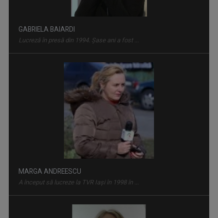
GABRIELA BAIARDI
Lucreză în presă din 1994. Șase ani a fost ...
FORUM ECONOMIC
Dezbatere pe teme economice
MARGA ANDREESCU
A început să lucreze la TVR Iaşi în 1998 în ...