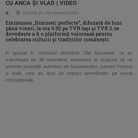
CU ANCA ŞI VLAD | VIDEO
publicat: joi, 28 noiembrie 2024
Emisiunea „Dimineţi perfecte”, difuzată de luni
până vineri, la ora 9.00 pe TVR Iaşi şi TVR 3, se
dovedeşte a fi o platformă valoroasă pentru
celebrarea culturii şi tradiţiilor româneşti.
În special în contextul sărbătorii Zilei Bucovinei, ce se
marchează pe 28 noiembrie, emisiunea îşi propune să ne
prezinte poveştile autentice ale bucovinenilor, oameni frumosi
şi loiali, care au avut un impact semnificativ pe scena
internaţională.
.