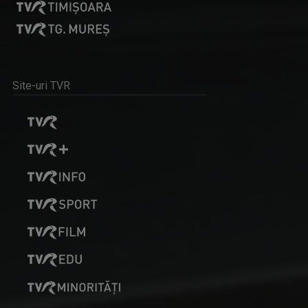
Site-uri TVR
LAURA LUCESCU
Nu împlinise 20 de ani când a început să vadă ...
ETNIC NEWS
Emisiune care explorează bogăția ...
ANCA MEDELEANU