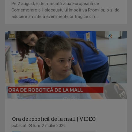
Pe 2 august, este marcată Ziua Europeană de
Dezbatere pe teme medicale. Cei mai buni ...
Comemorare a Holocaustului împotriva Rromilor, o zi de
aducere aminte a evenimentelor tragice din ...
MARIA FLOREA
După aproape 30 de ani de jurnalism, a învăţat ...
ENERGIA Z
„Energia Z” evocă dinamismul tinerilor care, ...
Ora de robotică de la mall | VIDEO
publicat:
luni, 27 iulie 2026