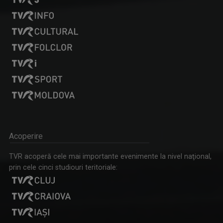
Emisiunile care îi poartă amprenta se numesc ...
CAP DE AFIȘ
Emisiunea “Cap de Afiş” de la Iaşi urmăreşte ...
Acoperire
RALUCA AFTENE
TVR acoperă cele mai importante evenimente la nivel naţional,
Realizator de emisiuni şi prezentator la TVR ...
prin cele cinci studiouri teritoriale:
CĂLĂTORIE CU GUST
O călătorie culinară ce ne conectează cu ...