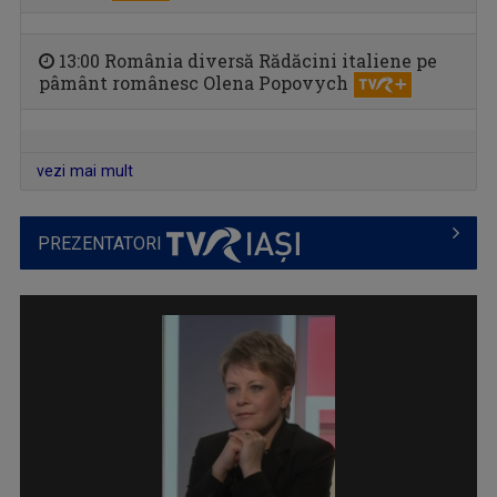
CARAVANA TVR3 LA TINE ACASĂ
13:00 România diversă Rădăcini italiene pe
Magazin de călătorie
pâmânt românesc Olena Popovych
vezi mai mult
PREZENTATORI
ÎNTÂLNIRI ADMIRABILE
Talk-show moderat de scriitorul și profesorul ...