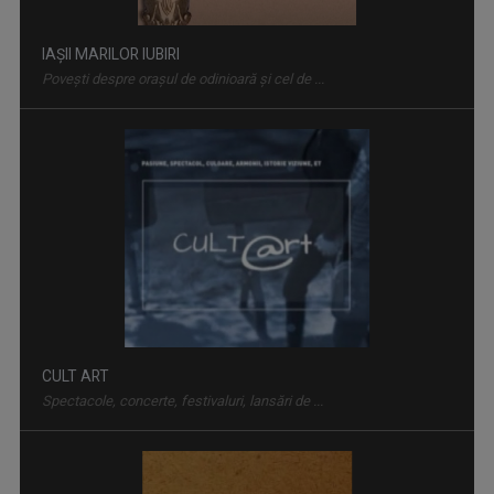
IAȘII MARILOR IUBIRI
Poveşti despre oraşul de odinioară şi cel de ...
CULT ART
Spectacole, concerte, festivaluri, lansări de ...