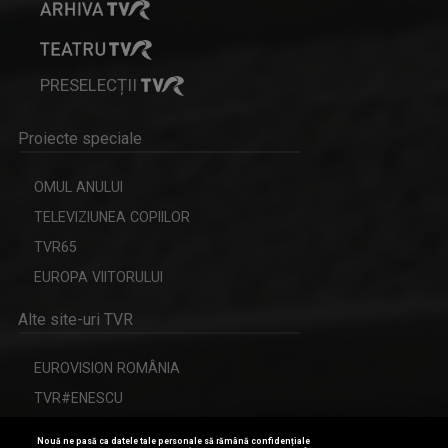
La TVR Iaşi, Anca realizează emisiunea "PLAY". ...
PRESELECȚII
IA ȘI DESCOPERĂ
Tronson care aduce patru producții difuzate ...
Proiecte speciale
OMUL ANULUI
TELEVIZIUNEA COPIILOR
TVR65
DAN TROFIN
EUROPA VIITORULUI
Din 1993, la TVR Iaşi lucrează ca ...
Alte site-uri TVR
EUROVISION ROMÂNIA
FAMILION
TVR#ENESCU
Magazin de familie și divertisment
CERBUL DE AUR
Nouă ne pasă ca datele tale personale să rămână confidențiale