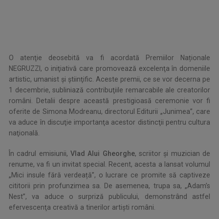
.
O atenţie deosebită va fi acordată Premiilor Naționale
NEGRUZZI, o iniţiativă care promovează excelenţa în domeniile
artistic, umanist şi ştiinţific. Aceste premii, ce se vor decerna pe
1 decembrie, subliniază contribuţiile remarcabile ale creatorilor
români. Detalii despre această prestigioasă ceremonie vor fi
oferite de Simona Modreanu, directorul Editurii „Junimea”, care
va aduce în discuţie importanţa acestor distincţii pentru cultura
naţională.
În cadrul emisiunii,
Vlad Alui Gheorghe
, scriitor şi muzician de
renume, va fi un invitat special. Recent, acesta a lansat volumul
„Mici insule fără verdeață”, o lucrare ce promite să captiveze
cititorii prin profunzimea sa. De asemenea, trupa sa, „Adam’s
Nest”, va aduce o surpriză publicului, demonstrând astfel
efervescenţa creativă a tinerilor artişti români.