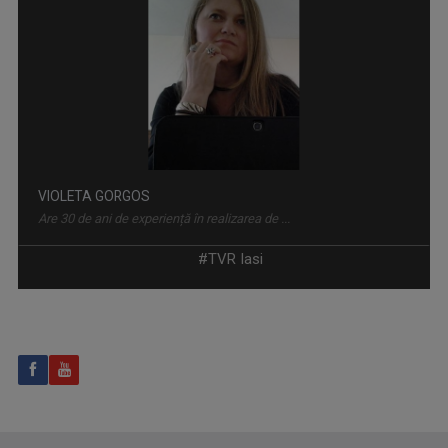
RACORD
Eseu cinematografic. Propune o viziune ...
VIOLETA GORGOS
Are 30 de ani de experiență în realizarea de ...
#TVR Iasi
CÂNTEC ȘI POVESTE
O emisiune în care descoperim poveştile de ...