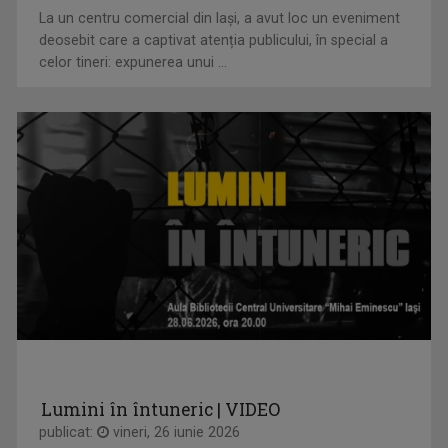
La un centru comercial din Iași, a avut loc un eveniment
OVIDIU MIHĂIUC
deosebit care a captivat atenția publicului, în special a
Prezintă emisiunea "Educația la Zi" și ...
celor tineri: expunerea unui ...
PLAY
Emisiune bilunară în care muzica vorbeşte
IOANA DOLEANU
Face parte din echipa TVR Iași din 2022, după ...
Lumini în întuneric | VIDEO
IA ȘI CITEȘTE
publicat:
vineri, 26 iunie 2026
Rubrică prin care scriitorii ne provoacă să ...