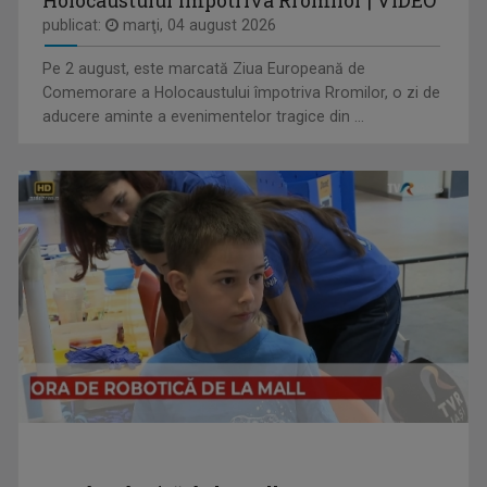
Holocaustului împotriva Rromilor | VIDEO
publicat:
marţi, 04 august 2026
Pe 2 august, este marcată Ziua Europeană de
IDENTITATE BASARABIA
Comemorare a Holocaustului împotriva Rromilor, o zi de
Interviu-portret cu personalități care au ...
aducere aminte a evenimentelor tragice din ...
IOANA DOLEANU
Face parte din echipa TVR Iași din 2022, după ...
RACORD
Eseu cinematografic. Propune o viziune ...