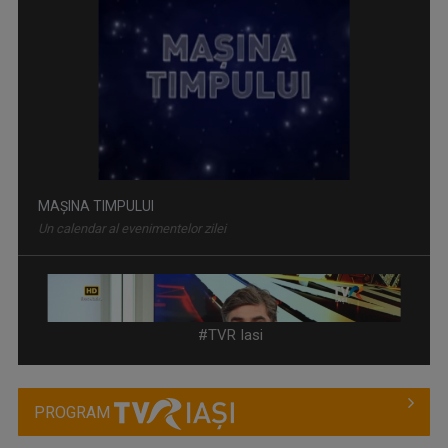
Un calendar al evenimentelor zilei
ÎNTÂLNIRI ADMIRABILE
Talk-show moderat de scriitorul și profesorul ...
#TVR Iasi
PROGRAM