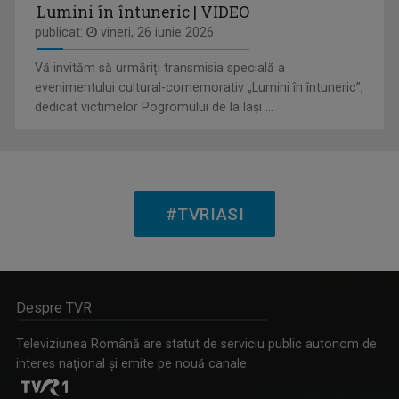
Lumini în întuneric | VIDEO
publicat:
vineri, 26 iunie 2026
SATUL MEU
Vă invităm să urmăriți transmisia specială a
Un răgaz în care se vorbeşte despre magia ...
evenimentului cultural-comemorativ „Lumini în întuneric”,
dedicat victimelor Pogromului de la Iași ...
OVIDIU MIHĂIUC
Prezintă emisiunea "Educația la Zi" și ...
#TVRIASI
Despre TVR
CARAVANA TVR3 LA TINE ACASĂ
Magazin de călătorie
Televiziunea Română are statut de serviciu public autonom de
interes naţional şi emite pe nouă canale: