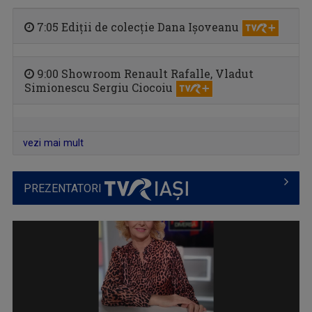
7:05 Ediții de colecție Dana Ișoveanu
9:00 Showroom Renault Rafalle, Vladut
CĂLĂTORIE CU GUST
Simionescu Sergiu Ciocoiu
O călătorie culinară ce ne conectează cu ...
vezi mai mult
PREZENTATORI
TELEJURNAL REGIONAL
Informații corecte și obiective, relatări în ...