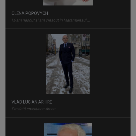
VLAD LUCIAN ARHIRE
Prezintă emisiunea Arena.
PLAY
Emisiune bilunară în care muzica vorbeşte
DAN TROFIN
Din 1993, la TVR Iaşi lucrează ca ...