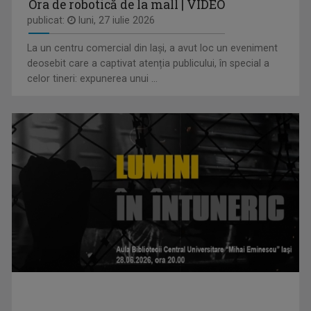
Ora de robotică de la mall | VIDEO
publicat:
luni, 27 iulie 2026
La un centru comercial din Iași, a avut loc un eveniment
LAURA LUCESCU
deosebit care a captivat atenția publicului, în special a
Nu împlinise 20 de ani când a început să vadă ...
celor tineri: expunerea unui ...
IAȘII MARILOR IUBIRI
Poveşti despre oraşul de odinioară şi cel de ...
IULIAN LECA
Din 2022 a revenit la TVR Iaşi unde realizează ...