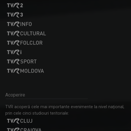
CLAUDIA DĂNĂILĂ
Realizator la „Tableta de sănătate”, una ...
ACCENT REGIONAL
Emisiune de dezbateri pe teme sociale și de ...
Acoperire
MARGA ANDREESCU
TVR acoperă cele mai importante evenimente la nivel naţional,
A început să lucreze la TVR Iaşi în 1998 în ...
prin cele cinci studiouri teritoriale: