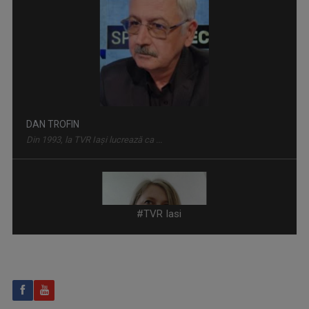
CVARTE
Un nou remediu pentru curiozitatea ...
VIOLETA GORGOS
Are 30 de ani de experiență în realizarea de ...
#TVR Iasi
INVITAȚIE LA SPECTACOL
Spectacole de teatru, operă, balet, muzică ...