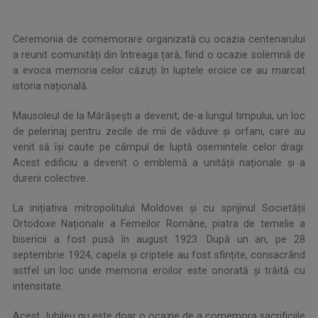
.
Ceremonia de comemorare organizată cu ocazia centenarului
a reunit comunități din întreaga țară, fiind o ocazie solemnă de
a evoca memoria celor căzuți în luptele eroice ce au marcat
istoria națională.
Mausoleul de la Mărășești a devenit, de-a lungul timpului, un loc
de pelerinaj pentru zecile de mii de văduve și orfani, care au
venit să își caute pe câmpul de luptă osemintele celor dragi.
Acest edificiu a devenit o emblemă a unității naționale și a
durerii colective.
La inițiativa mitropolitului Moldovei și cu sprijinul Societății
Ortodoxe Naționale a Femeilor Române, piatra de temelie a
bisericii a fost pusă în august 1923. După un an, pe 28
septembrie 1924, capela și criptele au fost sfințite, consacrând
astfel un loc unde memoria eroilor este onorată și trăită cu
intensitate.
Acest Jubileu nu este doar o ocazie de a comemora sacrificiile