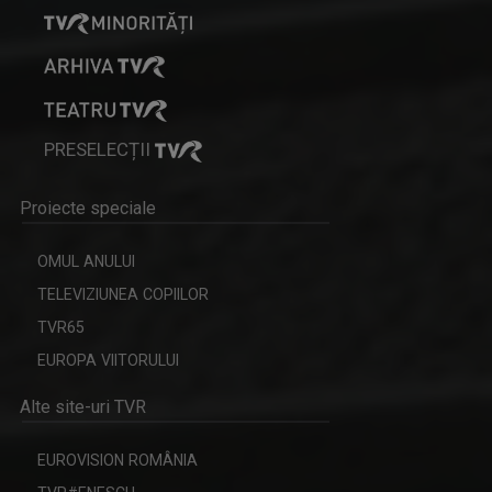
ANCA MEDELEANU
La TVR Iaşi, Anca realizează emisiunea "PLAY". ...
PRESELECȚII
REPORTER SPECIAL
Proiecte speciale
Emisiune de reportaj și investigație realizată ...
OMUL ANULUI
TELEVIZIUNEA COPIILOR
TVR65
SERGIU CIOCOIU
EUROPA VIITORULUI
Emisiunile care îi poartă amprenta se numesc ...
Alte site-uri TVR
EUROVISION ROMÂNIA