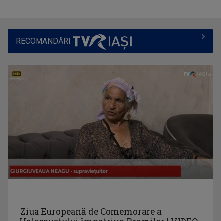
RECOMANDĂRI
GABRIELA BAIARDI
Lucreză în presă din 1994. Șase ani a fost ...
ARENA
Emisiune cu specific sportiv, care abordează ...
ROXANA COSTAŞ
Pe 20 noiembrie 2006 Roxana Bratec împlinea 21 ...
Ziua Europeană de Comemorare a