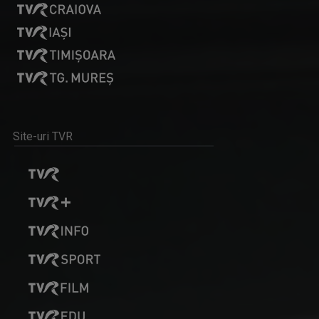
PLAY
Emisiune bilunară în care muzica vorbeşte
Site-uri TVR
CLAUDIA DĂNĂILĂ
Realizator la „Tableta de sănătate”, una ...
ETNIC NEWS
Emisiune care explorează bogăția ...