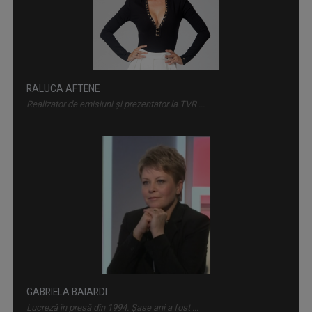
RALUCA AFTENE
Realizator de emisiuni şi prezentator la TVR ...
EDUCAȚIA LA ZI
Dezbatere pe subiecte din învățământul ...
GABRIELA BAIARDI
Lucreză în presă din 1994. Șase ani a fost ...