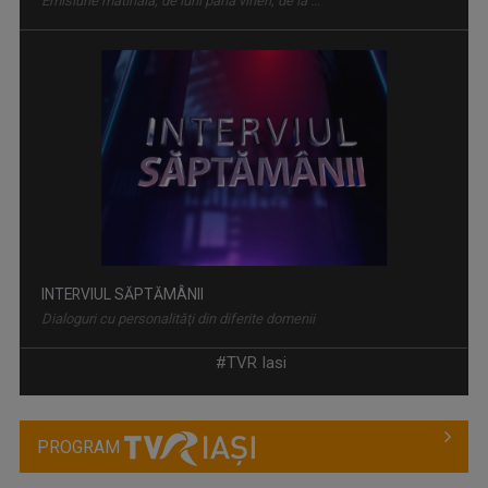
Emisiune matinală, de luni până vineri, de la ...
INTERVIUL SĂPTĂMÂNII
Dialoguri cu personalităţi din diferite domenii
#TVR Iasi
PROGRAM