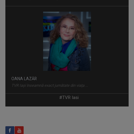
CARAVANA TVR3 LA TINE ACASĂ
Magazin de călătorie
OANA LAZĂR
TVR Iaşi înseamnă exact jumătate din viaţa ...
#TVR Iasi
FAMILION
Magazin de familie și divertisment