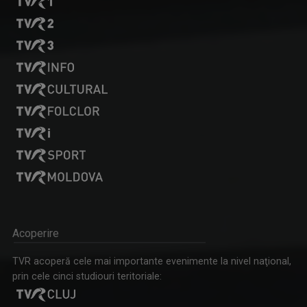
VLAD LUCIAN ARHIRE
Prezintă emisiunea Arena.
FORUM ECONOMIC
Dezbatere pe teme economice
Acoperire
MARGA ANDREESCU
TVR acoperă cele mai importante evenimente la nivel naţional,
A început să lucreze la TVR Iaşi în 1998 în ...
prin cele cinci studiouri teritoriale: