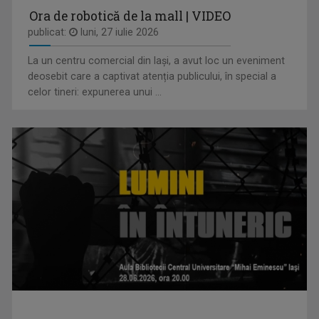
Ora de robotică de la mall | VIDEO
publicat:
luni, 27 iulie 2026
La un centru comercial din Iași, a avut loc un eveniment
SERGIU CIOCOIU
deosebit care a captivat atenția publicului, în special a
Emisiunile care îi poartă amprenta se numesc ...
celor tineri: expunerea unui ...
RACORD
Eseu cinematografic. Propune o viziune ...
IULIAN LECA
Din 2022 a revenit la TVR Iaşi unde realizează ...