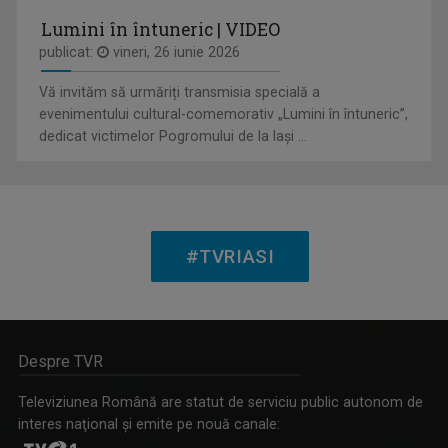
Lumini în întuneric | VIDEO
publicat:
vineri, 26 iunie 2026
MAŞINA TIMPULUI
Un calendar al evenimentelor zilei
Vă invităm să urmăriți transmisia specială a
evenimentului cultural-comemorativ „Lumini în întuneric”,
dedicat victimelor Pogromului de la Iași ...
OVIDIU MIHĂIUC
Prezintă emisiunea "Educația la Zi" și ...
#TVRIASI
IA ȘI CITEȘTE
Despre TVR
Rubrică prin care scriitorii ne provoacă să ...
Televiziunea Română are statut de serviciu public autonom de
interes naţional şi emite pe nouă canale: