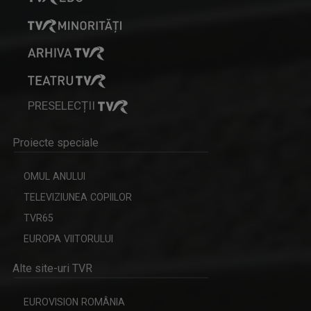
ROXANA COSTAŞ
Pe 20 noiembrie 2006 Roxana Bratec împlinea 21 ...
PRESELECȚII
IAȘII MARILOR IUBIRI
Poveşti despre oraşul de odinioară şi cel de ...
Proiecte speciale
OMUL ANULUI
TELEVIZIUNEA COPIILOR
TVR65
VIOLETA GORGOS
EUROPA VIITORULUI
Are 30 de ani de experiență în realizarea de ...
Alte site-uri TVR
EUROVISION ROMÂNIA