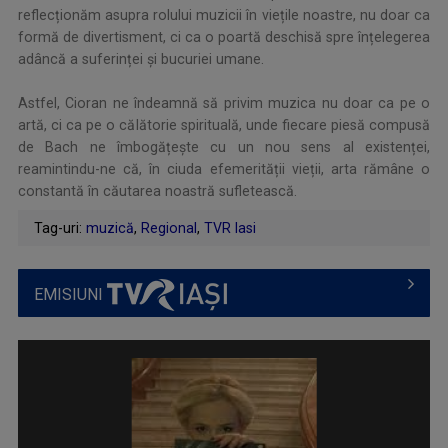
reflecționăm asupra rolului muzicii în viețile noastre, nu doar ca
formă de divertisment, ci ca o poartă deschisă spre înțelegerea
adâncă a suferinței și bucuriei umane.
Astfel, Cioran ne îndeamnă să privim muzica nu doar ca pe o
artă, ci ca pe o călătorie spirituală, unde fiecare piesă compusă
de Bach ne îmbogățește cu un nou sens al existenței,
reamintindu-ne că, în ciuda efemerității vieții, arta rămâne o
constantă în căutarea noastră sufletească.
Tag-uri:
muzică
,
Regional
,
TVR Iasi
EMISIUNI