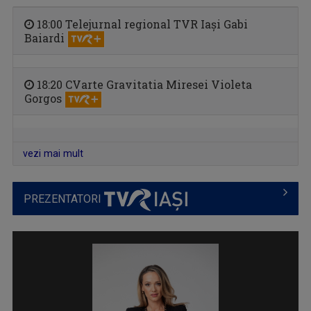
18:00 Telejurnal regional TVR Iași Gabi
Baiardi
REGIUNEA ÎN OBIECTIV
18:20 CVarte Gravitatia Miresei Violeta
Obiectivul nostru e ziua ta mai bună!
Gorgos
vezi mai mult
PREZENTATORI
ACCENT REGIONAL
Emisiune de dezbateri pe teme sociale și de ...