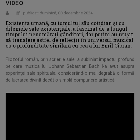
VIDEO
publicat: duminică, 08 decembrie 2024
Existența umană, cu tumultul său cotidian și cu
dilemele sale existențiale, a fascinat de-a lungul
timpului nenumărați gânditori, dar puțini au reușit
să transfere astfel de reflecții în universul muzical
cu o profunditate similară cu cea a lui Emil Cioran.
Filozoful român, prin scrierile sale, a subliniat impactul profund
pe care muzica lui Johann Sebastian Bach l-a avut asupra
experinței sale spirituale, considerând-o mai degrabă o formă
de lucrarea divină decât o simplă compunere artistică.
.