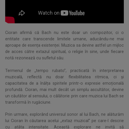
.
Cioran afirmă că Bach nu este doar un compozitor, ci o
entitate care transcende limitele umane, aducându-ne mai
aproape de esența existenței. Muzica sa devine astfel un mijloc
de acces către extazul spiritual, o religie în sine, unde fiecare
notă rezonează cu sufletul său.
Termenul de „tempo rubato”, practicată în interpretarea
muzicală, reflectă nu doar flexibilitatea ritmica, ci și
capacitatea de a înălța spiritele printr-o expresie emoțională
profundă. Cioran, mai mult decât un simplu ascultător, devine
un căutător al sensului, o călătorie prin care muzica lui Bach se
transformă în rugăciune.
Prin urmare, explorând universul sonor al lui Bach, ne alăturăm
lui Cioran în căutarea acelui „extaz muzical” pe care-l descrie
cu atâta intensitate. Această explorare ne invită să