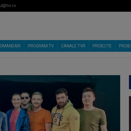
ul@tvr.ro
OMANDĂRI
PROGRAM TV
CANALE TVR
PROIECTE
PROIE