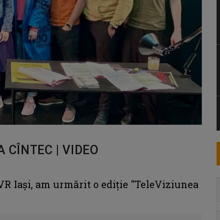
A CÎNTEC | VIDEO
TVR Iași, am urmărit o ediție "TeleViziunea