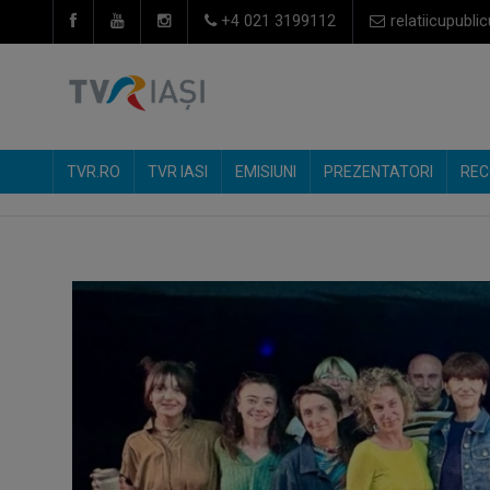
+4 021 3199112
relatiicupublic
TVR.RO
TVR IASI
EMISIUNI
PREZENTATORI
REC