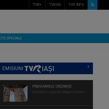
TVR+
TVR.RO
TVR INFO
CTE SPECIALE
EMISIUNI
PRIDVOARELE CREDINȚEI
Emisiune cu specific religios (ortodox)