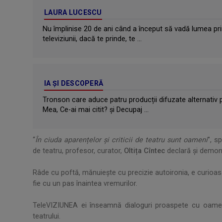
LAURA LUCESCU
Nu împlinise 20 de ani când a început să vadă lumea pri
televiziunii, dacă te prinde, te ...
IA ȘI DESCOPERĂ
Tronson care aduce patru producții difuzate alternativ 
Mea, Ce-ai mai citit? și Decupaj ...
“
În ciuda aparențelor și criticii de teatru sunt oameni
”, s
de teatru, profesor, curator,
Oltița Cîntec
declară și demon
.
Râde cu poftă, mănuiește cu precizie autoironia, e curioasă
fie cu un pas înaintea vremurilor.
.
TeleVIZIUNEA ei înseamnă dialoguri proaspete cu oameni p
teatrului.