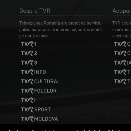
Despre TVR
Acoper
Televiziunea Română are statut de serviciu
TVR acope
public autonom de interes naţional şi emite
evenimente
pe nouă canale:
cinci studi