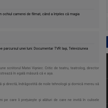
n ochiul camerei de filmat, când a înţeles că magia
pe parcursul unei luni: Documentar TVR Iași, Televiziunea
pune scriitorul Matei Vișniec. Critic de teatru, teatrolog, director
strează în egală măsură că e așa.
 și directă, îndrăgostită de noile tehnologii și dornică mereu să
e care îi prețuiește și alături de care ne invită în culisele