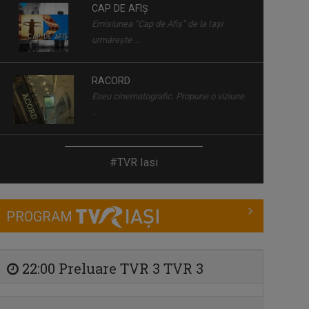
CAP DE AFIȘ
Emisiunea “Cap de Afiş” de la Iaşi
urmăreşte ...
RACORD
Eseu cinematografic. Propune o viziune
...
ROMÂNIA DIVERSĂ
#TVR Iasi
Emisiune despre comunităţile etnice din
...
PROGRAM
ÎNTÂLNIRI ADMIRABILE
Talk-show moderat de scriitorul și
profesorul ...
22:00 Preluare TVR 3 TVR 3
INVITAȚIE LA SPECTACOL