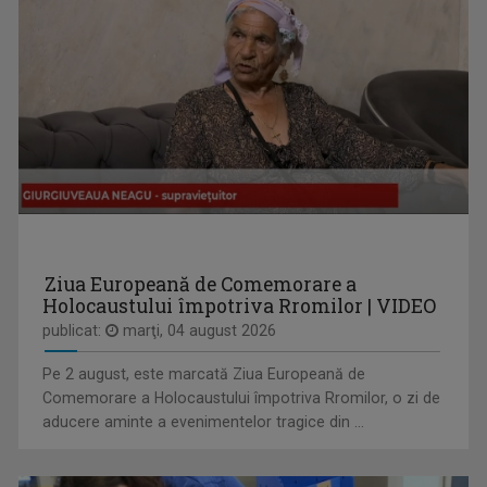
ACCENT REGIONAL
Emisiune de dezbateri pe teme sociale și de ...
CLAUDIA DĂNĂILĂ
Realizator la „Tableta de sănătate”, una ...
Ziua Europeană de Comemorare a
Holocaustului împotriva Rromilor | VIDEO
publicat:
marţi, 04 august 2026
Pe 2 august, este marcată Ziua Europeană de
Comemorare a Holocaustului împotriva Rromilor, o zi de
aducere aminte a evenimentelor tragice din ...
IA ȘI CITEȘTE
Rubrică prin care scriitorii ne provoacă să ...