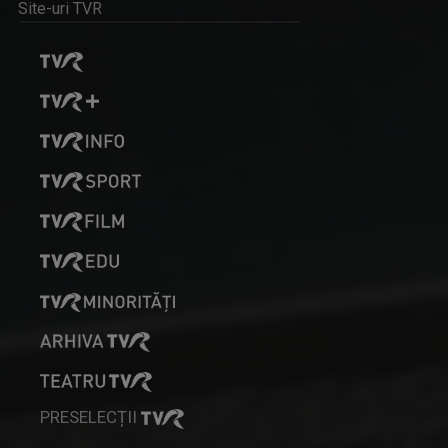
Site-uri TVR
MARGA ANDREESCU
A început să lucreze la TVR Iaşi în 1998 în ...
MAŞINA TIMPULUI
Un calendar al evenimentelor zilei
STELIANA ORĂŞANU
Vă întâlniţi cu Steliana Orăşanu la ...
PRESELECȚII