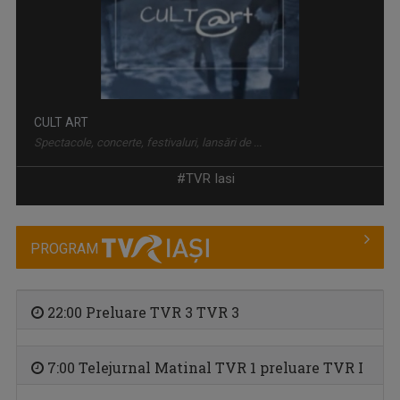
PLAY
Emisiune bilunară în care muzica vorbeşte
#TVR Iasi
PROGRAM
22:00 Preluare TVR 3 TVR 3
7:00 Telejurnal Matinal TVR 1 preluare TVR I
CÂNTEC ȘI POVESTE