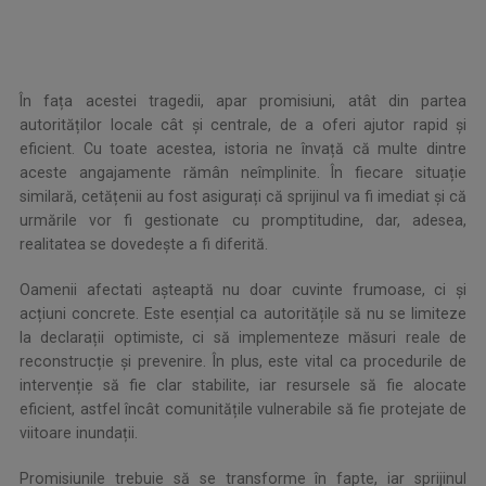
.
În fața acestei tragedii, apar promisiuni, atât din partea
autorităților locale cât și centrale, de a oferi ajutor rapid și
eficient. Cu toate acestea, istoria ne învață că multe dintre
aceste angajamente rămân neîmplinite. În fiecare situație
similară, cetățenii au fost asigurați că sprijinul va fi imediat și că
urmările vor fi gestionate cu promptitudine, dar, adesea,
realitatea se dovedește a fi diferită.
Oamenii afectati așteaptă nu doar cuvinte frumoase, ci și
acțiuni concrete. Este esențial ca autoritățile să nu se limiteze
la declarații optimiste, ci să implementeze măsuri reale de
reconstrucție și prevenire. În plus, este vital ca procedurile de
intervenție să fie clar stabilite, iar resursele să fie alocate
eficient, astfel încât comunitățile vulnerabile să fie protejate de
viitoare inundații.
Promisiunile trebuie să se transforme în fapte, iar sprijinul