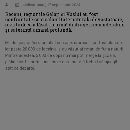
publicat: marţi, 17 septembrie 2024
Recent, regiunile Galați și Vaslui au fost
confruntate cu o calamitate naturală devastatoare,
o viitură ce a lăsat în urmă distrugeri considerabile
și suferință umană profundă.
Mii de gospodării s-au aflat sub ape, drumurile au fost blocate,
iar peste 20.000 de localnici s-au văzut afectați de furia naturii.
Printre acestea, 5.000 de copii nu mai pot merge la școală,
plătind astfel prețul unei crize care nu ar fi trebuit să ajungă
atât de departe.
.