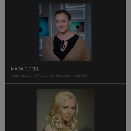
SPAȚIUL DECIZILOR
Dezbatere politică la care participă ...
ROXANA COSTAŞ
Pe 20 noiembrie 2006 Roxana Bratec împlinea 21 ...
CARAVANA TVR3 LA TINE ACASĂ
Magazin de călătorie