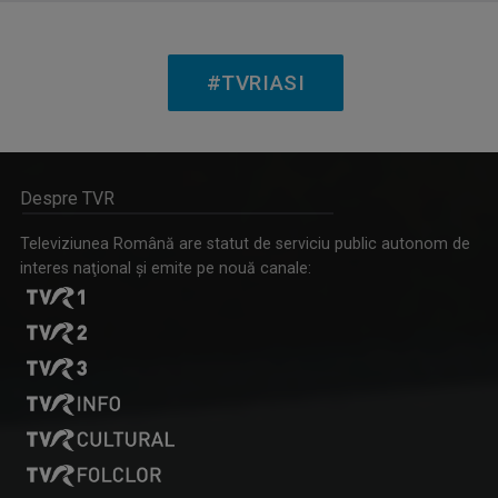
ANDREEA ŞTILIUC
Primul interviu l-a luat când avea doar 11 ani ...
#TVRIASI
Despre TVR
RACORD
Televiziunea Română are statut de serviciu public autonom de
Eseu cinematografic. Propune o viziune ...
interes naţional şi emite pe nouă canale:
GABRIELA BAIARDI
Lucreză în presă din 1994. Șase ani a fost ...