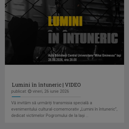
FAMILION
Magazin de familie și divertisment
OLENA POPOVYCH
M-am născut şi am crescut în Maramureşul ...
Lumini în întuneric | VIDEO
publicat:
vineri, 26 iunie 2026
Vă invităm să urmăriți transmisia specială a
ROMÂNIA DIVERSĂ
evenimentului cultural-comemorativ „Lumini în întuneric”,
Emisiune despre comunităţile etnice din ...
dedicat victimelor Pogromului de la Iași ...