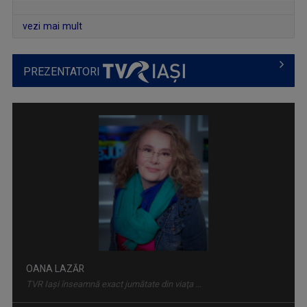
O emisiune în care descoperim poveştile de ...
vezi mai mult
PREZENTATORI
TABLETA DE SĂNĂTATE
Dezbatere pe teme medicale. Cei mai buni ...
MARIA FLOREA
După aproape 30 de ani de jurnalism, a învăţat ...