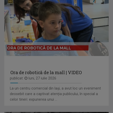
VIOLETA GORGOS
Are 30 de ani de experiență în realizarea de ...
ENERGIA Z
„Energia Z” evocă dinamismul tinerilor care, ...
Ora de robotică de la mall | VIDEO
publicat:
luni, 27 iulie 2026
La un centru comercial din Iași, a avut loc un eveniment
VLAD LUCIAN ARHIRE
deosebit care a captivat atenția publicului, în special a
Prezintă emisiunea Arena.
celor tineri: expunerea unui ...