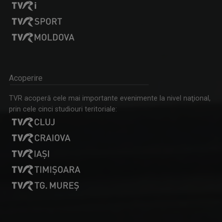
IA ȘI DESCOPERĂ
Tronson care aduce patru producții difuzate ...
Acoperire
SERGIU CIOCOIU
TVR acoperă cele mai importante evenimente la nivel naţional,
Emisiunile care îi poartă amprenta se numesc ...
prin cele cinci studiouri teritoriale:
CĂLĂTORIE CU GUST
O călătorie culinară ce ne conectează cu ...