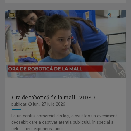
DAN TROFIN
Din 1993, la TVR Iaşi lucrează ca ...
REGIUNEA ÎN OBIECTIV
Obiectivul nostru e ziua ta mai bună!
Ora de robotică de la mall | VIDEO
HORIA GUMENI
publicat:
luni, 27 iulie 2026
Prezintă emisiunea de folclor „Cântec și ...
La un centru comercial din Iași, a avut loc un eveniment
deosebit care a captivat atenția publicului, în special a
celor tineri: expunerea unui ...