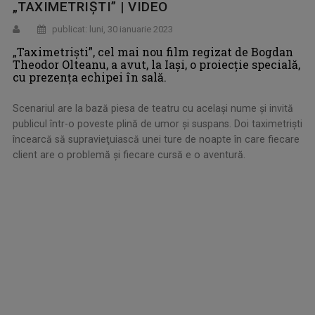
„TAXIMETRIȘTI” | VIDEO
publicat: luni, 30 ianuarie 2023
„Taximetriști”, cel mai nou film regizat de Bogdan
Theodor Olteanu, a avut, la Iași, o proiecţie specială,
cu prezenţa echipei în sală.
Scenariul are la bază piesa de teatru cu același nume și invită
publicul într-o poveste plină de umor și suspans. Doi taximetrişti
încearcă să supravieţuiască unei ture de noapte în care fiecare
client are o problemă şi fiecare cursă e o aventură.