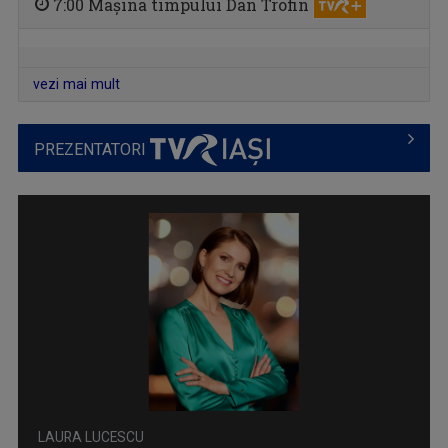
7:00 Mașina timpului Dan Trofin
vezi mai mult
PREZENTATORI
CARAVANA TVR3 LA TINE ACASĂ
Magazin de călătorie
LAURA LUCESCU
Nu împlinise 20 de ani când a început să vadă ...