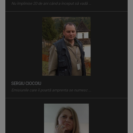
ENERGIA Z
„Energia Z” evocă dinamismul tinerilor care, ...
SERGIU CIOCOIU
Emisiunile care îi poartă amprenta se numesc ...
ROMÂNIA DIVERSĂ
Emisiune despre comunităţile etnice din ...