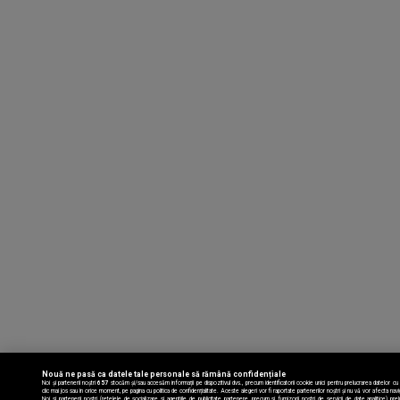
EDUCAȚIA LA ZI
Dezbatere pe subiecte din învățământul ...
CAP DE AFIȘ
Emisiunea “Cap de Afiş” de la Iaşi urmăreşte ...
Nouă ne pasă ca datele tale personale să rămână confidențiale
Noi și partenerii noștri
657
stocăm și/sau accesăm informații pe dispozitivul dvs., precum identificatorii cookie unici pentru prelucrarea datelor cu
clic mai jos sau în orice moment, pe pagina cu politica de confidențialitate. Aceste alegeri vor fi raportate partenerilor noștri și nu vă vor afecta nav
Noi si partenerii nostri (retelele de socializare si agentiile de publicitate partenere, precum si furnizorii nostri de servicii de date analitice)