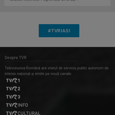
IOANA DOLEANU
Face parte din echipa TVR Iași din 2022, după ...
#TVRIASI
IA ȘI DESCOPERĂ
Tronson care aduce patru producții difuzate ...
Despre TVR
Televiziunea Română are statut de serviciu public autonom de
interes naţional şi emite pe nouă canale:
ROXANA COSTAŞ
Pe 20 noiembrie 2006 Roxana Bratec împlinea 21 ...