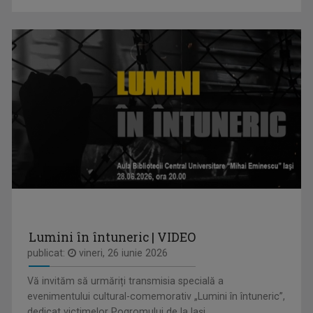
ÎNTÂLNIRI ADMIRABILE
Talk-show moderat de scriitorul și profesorul ...
ANDREEA ŞTILIUC
Primul interviu l-a luat când avea doar 11 ani ...
Lumini în întuneric | VIDEO
IAȘII MARILOR IUBIRI
publicat:
vineri, 26 iunie 2026
Poveşti despre oraşul de odinioară şi cel de ...
Vă invităm să urmăriți transmisia specială a
evenimentului cultural-comemorativ „Lumini în întuneric”,
dedicat victimelor Pogromului de la Iași ...