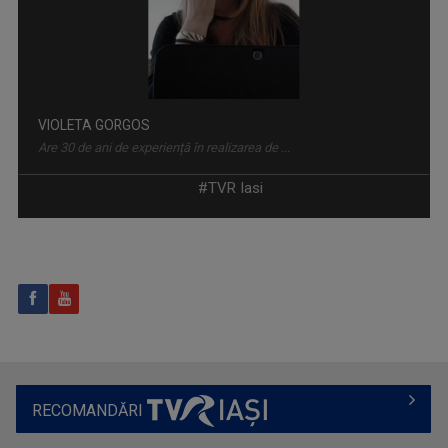
VIOLETA GORGOS
Are 30 de ani de experiență în realizarea de ...
#TVR Iasi
REPORTER SPECIAL
Emisiune de reportaj și investigație realizată ...
GABRIELA BAIARDI
Lucreză în presă din 1994. Șase ani a fost ...
RECOMANDĂRI