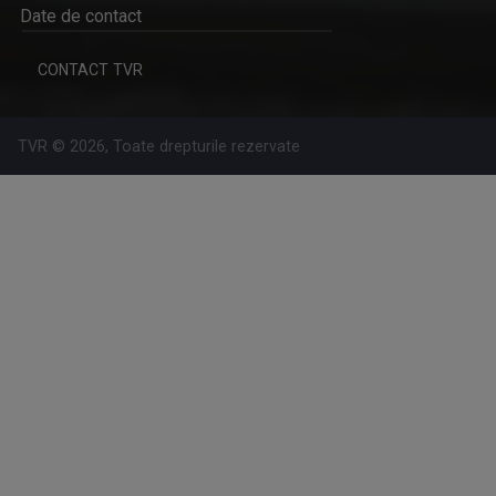
Prezintă emisiunea "Educația la Zi" și ...
Date de contact
CONTACT TVR
TVR © 2026, Toate drepturile rezervate
ETNIC NEWS
Emisiune care explorează bogăția ...
STELIANA ORĂŞANU
Vă întâlniţi cu Steliana Orăşanu la ...
RACORD