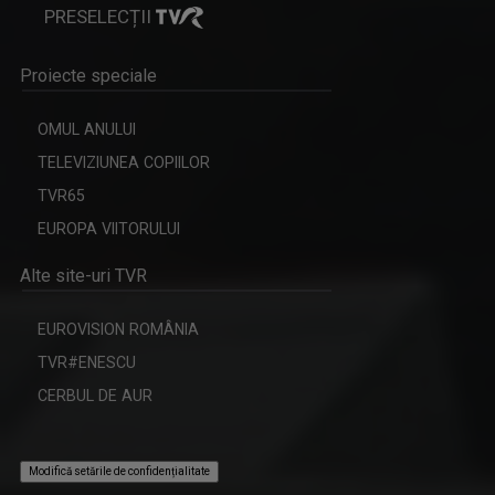
INVITAȚIE LA SPECTACOL
PRESELECȚII
Spectacole de teatru, operă, balet, muzică ...
Proiecte speciale
OMUL ANULUI
IULIAN LECA
TELEVIZIUNEA COPIILOR
Din 2022 a revenit la TVR Iaşi unde realizează ...
TVR65
EUROPA VIITORULUI
Alte site-uri TVR
EUROVISION ROMÂNIA
IA ȘI CITEȘTE
TVR#ENESCU
Rubrică prin care scriitorii ne provoacă să ...
CERBUL DE AUR
Modifică setările de confidențialitate
OVIDIU MIHĂIUC