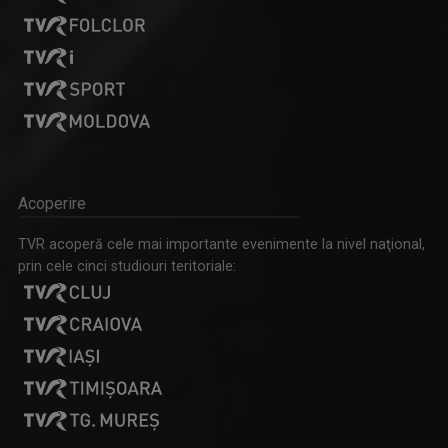
CULT ART
Spectacole, concerte, festivaluri, lansări de ...
CLAUDIA DĂNĂILĂ
Realizator la „Tableta de sănătate”, una ...
Acoperire
TVR acoperă cele mai importante evenimente la nivel naţional,
prin cele cinci studiouri teritoriale:
PLAY
Emisiune bilunară în care muzica vorbeşte