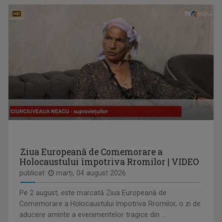
ARENA
Emisiune cu specific sportiv, care abordează ...
MARIA FLOREA
După aproape 30 de ani de jurnalism, a învăţat ...
Ziua Europeană de Comemorare a
Holocaustului împotriva Rromilor | VIDEO
publicat:
marţi, 04 august 2026
FORUM ECONOMIC
Dezbatere pe teme economice
Pe 2 august, este marcată Ziua Europeană de
Comemorare a Holocaustului împotriva Rromilor, o zi de
aducere aminte a evenimentelor tragice din ...