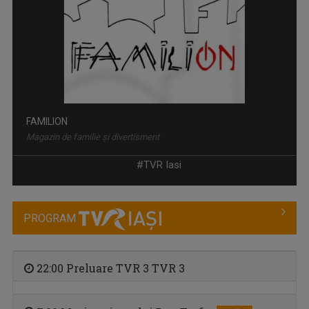
FAMILION
Magazin de familie și divertisment
#TVR Iasi
PROGRAM
22:00 Preluare TVR 3 TVR 3
LUMINA CREȘTINULUI
Emisiune despre viaţa spirituală a Diecezei de ...