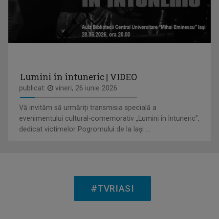
LAURA LUCESCU
Nu împlinise 20 de ani când a început să vadă ...
Lumini în întuneric | VIDEO
publicat:
vineri, 26 iunie 2026
Vă invităm să urmăriți transmisia specială a
FAMILION
evenimentului cultural-comemorativ „Lumini în întuneric”,
Magazin de familie și divertisment
dedicat victimelor Pogromului de la Iași ...
OVIDIU MIHĂIUC
Prezintă emisiunea "Educația la Zi" și ...
#TVRIASI