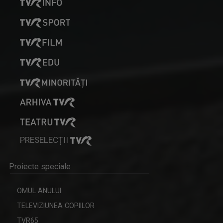
CARAVANA TVR3 LA TINE ACASĂ
Magazin de călătorie
MARGA ANDREESCU
A început să lucreze la TVR Iaşi în 1998 în ...
PRESELECȚII
Proiecte speciale
MAŞINA TIMPULUI
Un calendar al evenimentelor zilei
OMUL ANULUI
TELEVIZIUNEA COPIILOR
TVR65