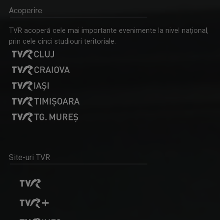
Acoperire
IOANA DOLEANU
TVR acoperă cele mai importante evenimente la nivel naţional,
Face parte din echipa TVR Iași din 2022, după ...
prin cele cinci studiouri teritoriale:
INVITAȚIE LA SPECTACOL
Spectacole de teatru, operă, balet, muzică ...
Site-uri TVR
ANCA MEDELEANU
La TVR Iaşi, Anca realizează emisiunea "PLAY". ...