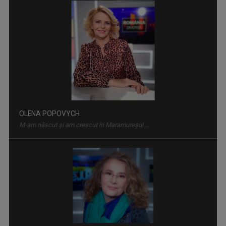
OLENA POPOVYCH
M-am născut şi am crescut în Maramureşul ...
SATUL MEU
Un răgaz în care se vorbeşte despre magia ...
OANA LAZĂR
TVR Iaşi înseamnă exact jumătate din viaţa ...