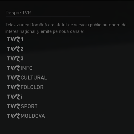
Despre TVR
IA ȘI DESCOPERĂ
Televiziunea Română are statut de serviciu public autonom de
Tronson care aduce patru producții difuzate ...
interes naţional şi emite pe nouă canale:
ROXANA COSTAŞ
Pe 20 noiembrie 2006 Roxana Bratec împlinea 21 ...
ARENA
Emisiune cu specific sportiv, care abordează ...