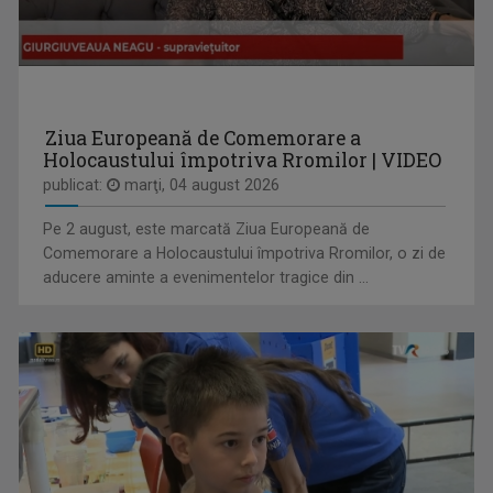
VLAD LUCIAN ARHIRE
Prezintă emisiunea Arena.
Ziua Europeană de Comemorare a
Holocaustului împotriva Rromilor | VIDEO
publicat:
marţi, 04 august 2026
Pe 2 august, este marcată Ziua Europeană de
Comemorare a Holocaustului împotriva Rromilor, o zi de
REPORTER SPECIAL
aducere aminte a evenimentelor tragice din ...
Emisiune de reportaj și investigație realizată ...
IULIAN LECA
Din 2022 a revenit la TVR Iaşi unde realizează ...