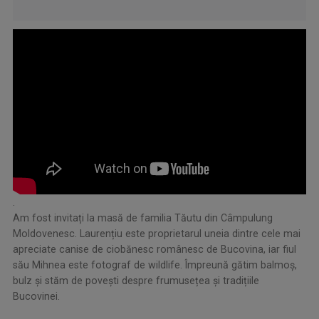
.
Am fost invitați la masă de familia Tăutu din Câmpulung
Moldovenesc. Laurențiu este proprietarul uneia dintre cele mai
apreciate canise de ciobănesc românesc de Bucovina, iar fiul
său Mihnea este fotograf de wildlife. Împreună gătim balmoș,
bulz și stăm de povești despre frumusețea și tradițiile
Bucovinei.