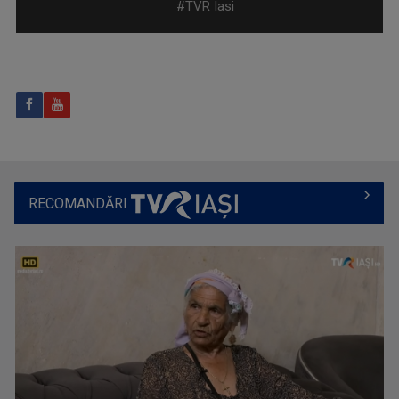
#TVR Iasi
TABLETA DE SĂNĂTATE
Dezbatere pe teme medicale. Cei mai buni ...
RECOMANDĂRI
GABRIELA BAIARDI
Lucreză în presă din 1994. Șase ani a fost ...
LUMINA CREȘTINULUI
Emisiune despre viaţa spirituală a Diecezei de ...