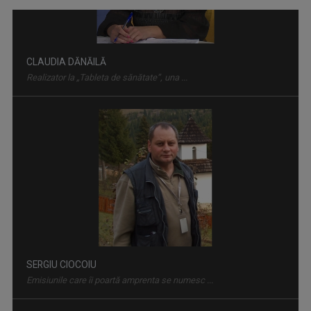
IAȘII MARILOR IUBIRI
Poveşti despre oraşul de odinioară şi cel de ...
SERGIU CIOCOIU
Emisiunile care îi poartă amprenta se numesc ...
CAP DE AFIȘ
Emisiunea “Cap de Afiş” de la Iaşi urmăreşte ...