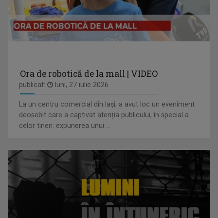
PLAY
Emisiune bilunară în care muzica vorbeşte
Ora de robotică de la mall | VIDEO
publicat:
luni, 27 iulie 2026
La un centru comercial din Iași, a avut loc un eveniment
STELIANA ORĂŞANU
deosebit care a captivat atenția publicului, în special a
Vă întâlniţi cu Steliana Orăşanu la ...
celor tineri: expunerea unui ...
TELEJURNAL REGIONAL
Informații corecte și obiective, relatări în ...