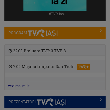
Dezbatere pe subiecte din învățământul ...
#TVR Iasi
PROGRAM
22:00 Preluare TVR 3 TVR 3
7:00 Mașina timpului Dan Trofin
RACORD
Eseu cinematografic. Propune o viziune ...
vezi mai mult
PREZENTATORI