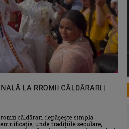
NALĂ LA RROMII CĂLDĂRARI |
rromii căldărari depășește simpla
semnificație, unde tradițiile seculare,