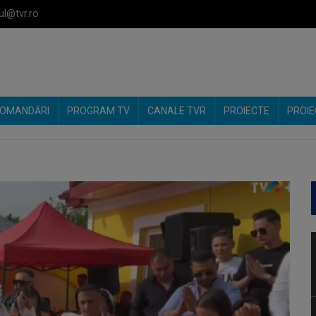
ul@tvr.ro
OMANDĂRI
PROGRAM TV
CANALE TVR
PROIECTE
PROIE