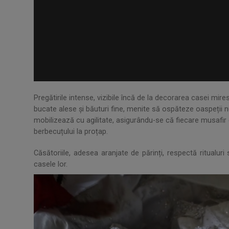
.
Pregătirile intense, vizibile încă de la decorarea casei mir
bucate alese și băuturi fine, menite să ospăteze oaspeții n
mobilizează cu agilitate, asigurându-se că fiecare musafir e
berbecuțului la proțap.
.
Căsătoriile, adesea aranjate de părinți, respectă ritualuri 
casele lor.
.