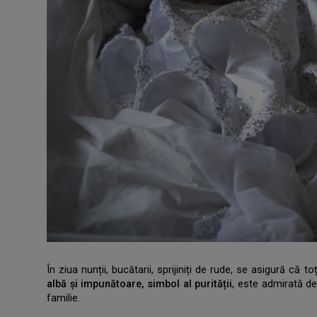
În ziua nunții, bucătarii, sprijiniți de rude, se asigură că t
albă și impunătoare, simbol al purității
, este admirată de
familie.
.