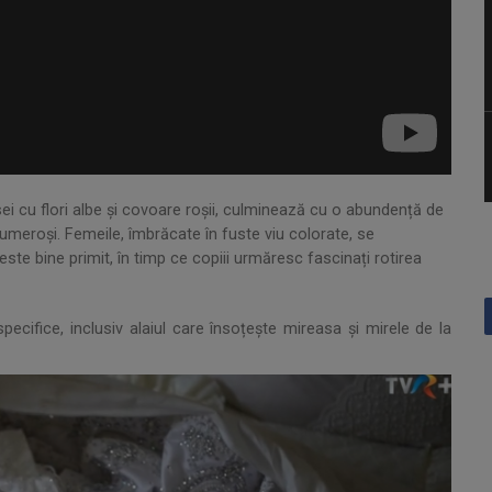
esei cu flori albe și covoare roșii, culminează cu o abundență de
umeroși. Femeile, îmbrăcate în fuste viu colorate, se
ste bine primit, în timp ce copiii urmăresc fascinați rotirea
specifice, inclusiv alaiul care însoțește mireasa și mirele de la