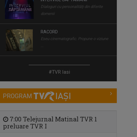
RACORD
Eseu cinematografic. Propune o viziune
...
PRIDVOARELE CREDINȚEI
Emisiune cu specific religios (ortodox)
CARAVANA TVR3 LA TINE ACASĂ
#TVR Iasi
Magazin de călătorie
PROGRAM
REGIUNEA ÎN OBIECTIV
Obiectivul nostru e ziua ta mai bună!
7:00 Telejurnal Matinal TVR 1
preluare TVR I
CULT ART