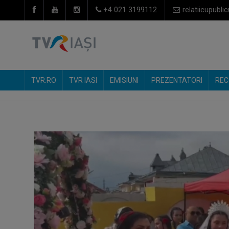
+4 021 3199112
relatiicupublic
TVR.RO
TVR IASI
EMISIUNI
PREZENTATORI
REC