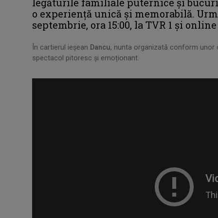
legăturile familiale puternice și bucu
o experiență unică și memorabilă. Urmă
septembrie, ora 15:00, la TVR 1 și onlin
În cartierul ieșean
Dancu
, nunta
organizată conform unor o
spectacol pitoresc și emoționant.
.