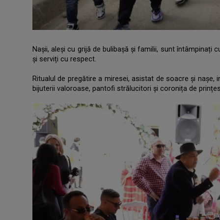
Nașii, aleși cu grijă de bulibașă și familii, sunt întâmpinaț
și serviți cu respect.
.
Ritualul de pregătire a miresei, asistat de soacre și nașe,
bijuterii valoroase, pantofi strălucitori și coronița de prințe
.