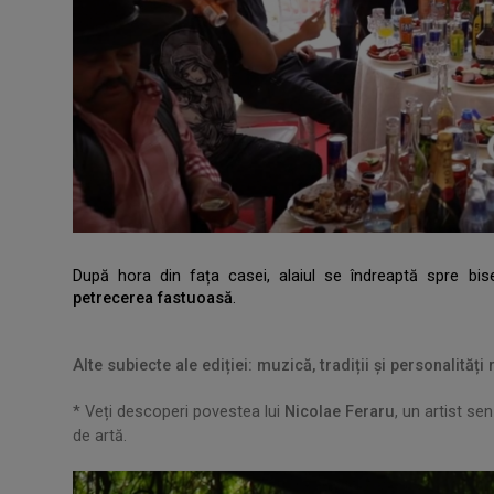
După hora din fața casei, alaiul se îndreaptă spre bi
petrecerea fastuoasă
.
.
.
Alte subiecte ale ediției: muzică, tradiții și personalități
* Veți descoperi povestea lui
Nicolae Feraru
, un artist se
de artă.