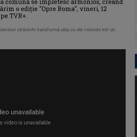
ria comună se împletesc armonios, creând
rim o ediție "Opre Roma", vineri, 12
e pe TVR+.
biceiuri străvechi
transformă ulița cu vile colorate într-
un