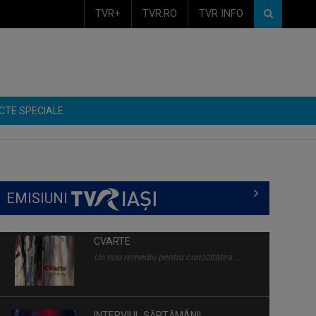
TVR+
TVR.RO
TVR INFO
CTE SPECIALE
EMISIUNI
INTERVIUL SĂPTĂMÂNII
Dialoguri cu personalităţi din diferite
domenii