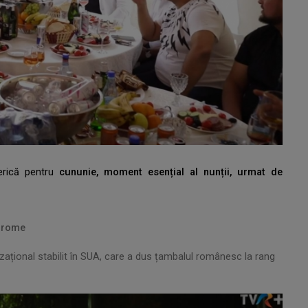
serică pentru
cununie, moment esențial al nunții, urmat de
 rrome
nzațional stabilit în SUA, care a dus țambalul românesc la rang