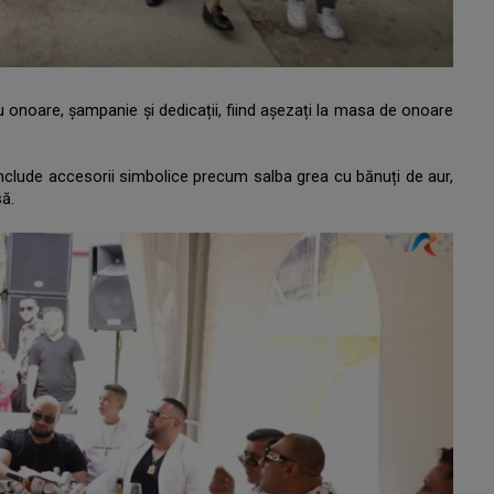
i cu onoare, șampanie și dedicații, fiind așezați la masa de onoare
 include accesorii simbolice precum salba grea cu bănuți de aur,
să.