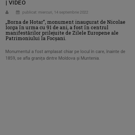
| VIDEO
publicat: miercuri, 14 septembrie 2022
„Borna de Hotar”, monument inaugurat de Nicolae
Iorga în urma cu 91 de ani, a fost în centrul
manifestărilor prilejuite de Zilele Europene ale
Patrimoniului la Focşani.
Monumentul a fost amplasat chiar pe locul în care, înainte de
1859, se afla granița dintre Moldova și Muntenia.