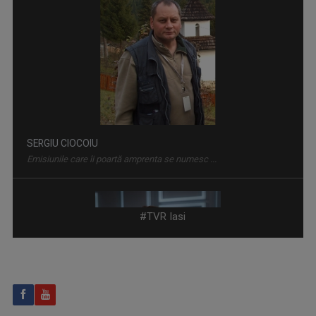
TELEJURNAL REGIONAL
Informații corecte și obiective, relatări în ...
MARIA FLOREA
După aproape 30 de ani de jurnalism, a învăţat ...
#TVR Iasi
LUMINA CREȘTINULUI
Emisiune despre viaţa spirituală a Diecezei de ...