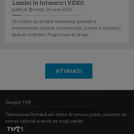
Lumini în întuneric | VIDEO
publicat:
vineri, 26 iunie 2026
TABLETA DE SĂNĂTATE
Dezbatere pe teme medicale. Cei mai buni ...
Vă invităm să urmăriți transmisia specială a
evenimentului cultural-comemorativ „Lumini în întuneric”,
dedicat victimelor Pogromului de la Iași ...
IULIAN LECA
Din 2022 a revenit la TVR Iaşi unde realizează ...
#TVRIASI
CÂNTEC ȘI POVESTE
Despre TVR
O emisiune în care descoperim poveştile de ...
Televiziunea Română are statut de serviciu public autonom de
interes naţional şi emite pe nouă canale: