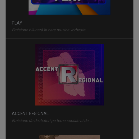
ACCENT REGIONAL
Emisiune de dezbateri pe teme sociale și de ...
IAȘII MARILOR IUBIRI
Poveşti despre oraşul de odinioară şi cel de ...