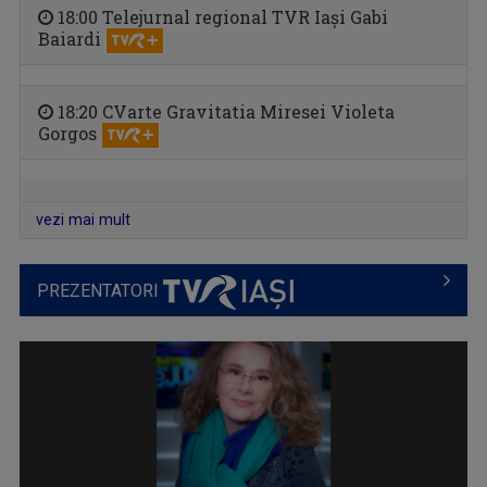
18:00 Telejurnal regional TVR Iași Gabi
Baiardi
CVARTE
18:20 CVarte Gravitatia Miresei Violeta
Un nou remediu pentru curiozitatea ...
Gorgos
vezi mai mult
PREZENTATORI
CĂLĂTORIE CU GUST
O călătorie culinară ce ne conectează cu ...