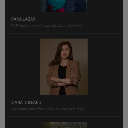
IOANA DOLEANU
Face parte din echipa TVR Iași din 2022, după ...
FAMILION
Magazin de familie și divertisment
SERGIU CIOCOIU
Emisiunile care îi poartă amprenta se numesc ...