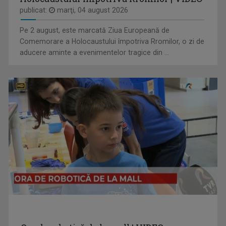
publicat:
marţi, 04 august 2026
REPORTER SPECIAL
Pe 2 august, este marcată Ziua Europeană de
Emisiune de reportaj și investigație realizată ...
Comemorare a Holocaustului împotriva Rromilor, o zi de
aducere aminte a evenimentelor tragice din ...
OVIDIU MIHĂIUC
Prezintă emisiunea "Educația la Zi" și ...
EDUCAȚIA LA ZI
Dezbatere pe subiecte din învățământul ...