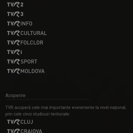
GABRIELA BAIARDI
Lucreză în presă din 1994. Șase ani a fost ...
ARENA
Emisiune cu specific sportiv, care abordează ...
Acoperire
DAN TROFIN
TVR acoperă cele mai importante evenimente la nivel naţional,
Din 1993, la TVR Iaşi lucrează ca ...
prin cele cinci studiouri teritoriale: