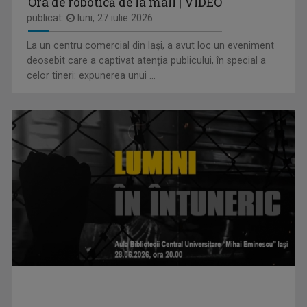
Ora de robotică de la mall | VIDEO
publicat:
luni, 27 iulie 2026
La un centru comercial din Iași, a avut loc un eveniment
RALUCA AFTENE
deosebit care a captivat atenția publicului, în special a
Realizator de emisiuni şi prezentator la TVR ...
celor tineri: expunerea unui ...
FORUM ECONOMIC
Dezbatere pe teme economice
MARGA ANDREESCU
A început să lucreze la TVR Iaşi în 1998 în ...