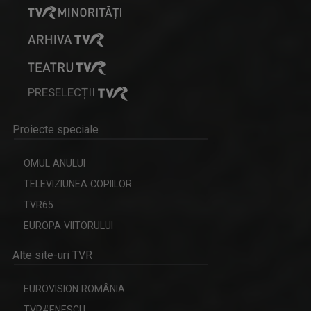
VIOLETA GORGOS
Are 30 de ani de experiență în realizarea de ...
PRESELECȚII
ETNIC NEWS
Emisiune care explorează bogăția ...
Proiecte speciale
OMUL ANULUI
TELEVIZIUNEA COPIILOR
TVR65
LAURA LUCESCU
EUROPA VIITORULUI
Nu împlinise 20 de ani când a început să vadă ...
Alte site-uri TVR
EUROVISION ROMÂNIA
SATUL MEU
TVR#ENESCU