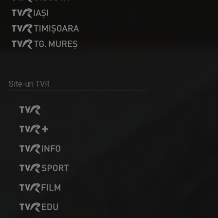
RACORD
Eseu cinematografic. Propune o viziune ...
Site-uri TVR
STELIANA ORĂŞANU
Vă întâlniţi cu Steliana Orăşanu la ...
IA ȘI DESCOPERĂ
Tronson care aduce patru producții difuzate ...