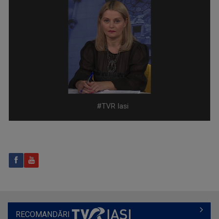
„Energia Z” evocă dinamismul tinerilor care, ...
CLAUDIA DĂNĂILĂ
Realizator la „Tableta de sănătate”, una ...
#TVR Iasi
CAP DE AFIȘ
Emisiunea “Cap de Afiş” de la Iaşi urmăreşte ...
RECOMANDĂRI
MARGA ANDREESCU