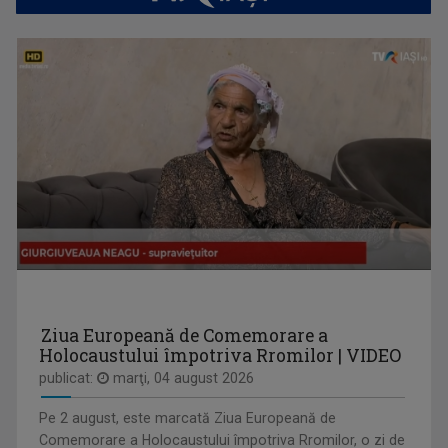
A început să lucreze la TVR Iaşi în 1998 în ...
FAMILION
Magazin de familie și divertisment
LAURA LUCESCU
Nu împlinise 20 de ani când a început să vadă ...
Ziua Europeană de Comemorare a
Holocaustului împotriva Rromilor | VIDEO
publicat:
marţi, 04 august 2026
Pe 2 august, este marcată Ziua Europeană de
TELEJURNAL REGIONAL
Comemorare a Holocaustului împotriva Rromilor, o zi de
Informații corecte și obiective, relatări în ...