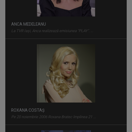
ANCA MEDELEANU
La TVR Iaşi, Anca realizează emisiunea "PLAY". ...
ACCENT REGIONAL
Emisiune de dezbateri pe teme sociale și de ...
ROXANA COSTAŞ
Pe 20 noiembrie 2006 Roxana Bratec împlinea 21 ...
ENERGIA Z