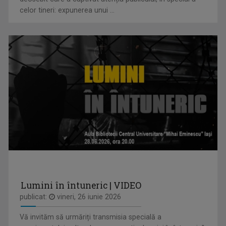
Din 2022 a revenit la TVR Iaşi unde realizează ...
celor tineri: expunerea unui ...
IAȘII MARILOR IUBIRI
Poveşti despre oraşul de odinioară şi cel de ...
VLAD LUCIAN ARHIRE
Prezintă emisiunea Arena.
Lumini în întuneric | VIDEO
publicat:
vineri, 26 iunie 2026
REPORTER SPECIAL
Emisiune de reportaj și investigație realizată ...
Vă invităm să urmăriți transmisia specială a