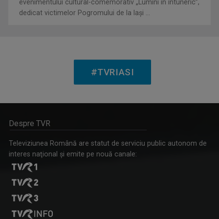
evenimentului cultural-comemorativ „Lumini în întuneric”,
dedicat victimelor Pogromului de la Iași ...
SERGIU CIOCOIU
Emisiunile care îi poartă amprenta se numesc ...
#TVRIASI
RACORD
Despre TVR
Eseu cinematografic. Propune o viziune ...
Televiziunea Română are statut de serviciu public autonom de
interes naţional şi emite pe nouă canale:
OLENA POPOVYCH
M-am născut şi am crescut în Maramureşul ...