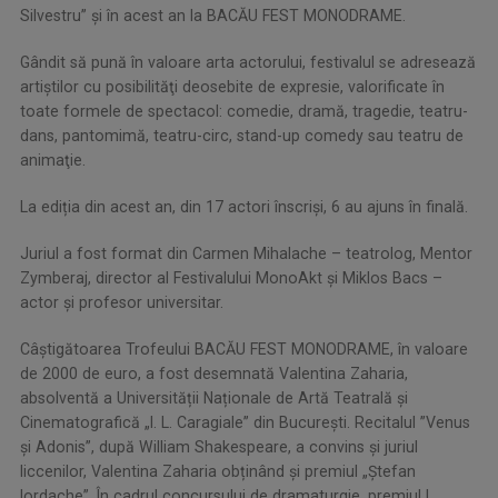
Silvestru” și în acest an la BACĂU FEST MONODRAME.
Gândit să pună în valoare arta actorului, festivalul se adresează
artiştilor cu posibilităţi deosebite de expresie, valorificate în
toate formele de spectacol: comedie, dramă, tragedie, teatru-
dans, pantomimă, teatru-circ, stand-up comedy sau teatru de
animaţie.
La ediția din acest an, din 17 actori înscriși, 6 au ajuns în finală.
Juriul a fost format din Carmen Mihalache – teatrolog, Mentor
Zymberaj, director al Festivalului MonoAkt și Miklos Bacs –
actor și profesor universitar.
Câștigătoarea Trofeului BACĂU FEST MONODRAME, în valoare
de 2000 de euro, a fost desemnată Valentina Zaharia,
absolventă a Universității Naționale de Artă Teatrală și
Cinematografică „I. L. Caragiale” din București. Recitalul ”Venus
și Adonis”, după William Shakespeare, a convins și juriul
liccenilor, Valentina Zaharia obținând și premiul „Ștefan
Iordache”. În cadrul concursului de dramaturgie, premiul I