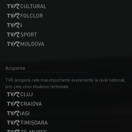
MAŞINA TIMPULUI
Un calendar al evenimentelor zilei
Acoperire
STELIANA ORĂŞANU
TVR acoperă cele mai importante evenimente la nivel naţional,
Vă întâlniţi cu Steliana Orăşanu la ...
prin cele cinci studiouri teritoriale:
INTERVIUL SĂPTĂMÂNII
Dialoguri cu personalităţi din diferite domenii