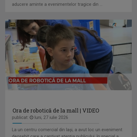
aducere aminte a evenimentelor tragice din ...
MARIA FLOREA
După aproape 30 de ani de jurnalism, a învăţat ...
DIMINEȚI PERFECTE
Emisiune matinală, de luni până vineri, de la ...
Ora de robotică de la mall | VIDEO
publicat:
luni, 27 iulie 2026
La un centru comercial din Iași, a avut loc un eveniment
IULIAN LECA
deosebit care a captivat atenția publicului, în special a