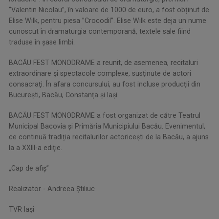
“Valentin Nicolau”, în valoare de 1000 de euro, a fost obținut de
Elise Wilk, pentru piesa ”Crocodil”. Elise Wilk este deja un nume
cunoscut în dramaturgia contemporană, textele sale fiind
traduse în șase limbi.
BACĂU FEST MONODRAME a reunit, de asemenea, recitaluri
extraordinare și spectacole complexe, susţinute de actori
consacraţi. În afara concursului, au fost incluse producții din
București, Bacău, Constanța și Iași.
BACĂU FEST MONODRAME a fost organizat de către Teatrul
Municipal Bacovia şi Primăria Municipiului Bacău. Evenimentul,
ce continuă tradiția recitalurilor actoricești de la Bacău, a ajuns
la a XXIII-a ediţie.
„Cap de afiș”
Realizator - Andreea Știliuc
TVR Iași