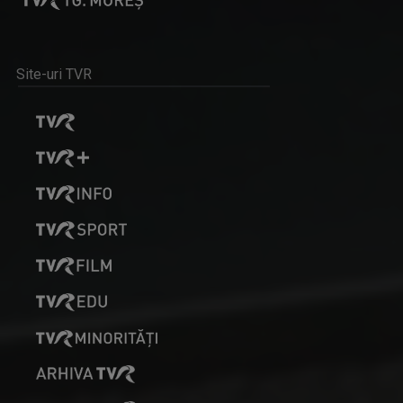
Site-uri TVR
ANDREEA ŞTILIUC
Primul interviu l-a luat când avea doar 11 ani ...
IA ȘI CITEȘTE
Rubrică prin care scriitorii ne provoacă să ...
OANA LAZĂR
TVR Iaşi înseamnă exact jumătate din viaţa ...