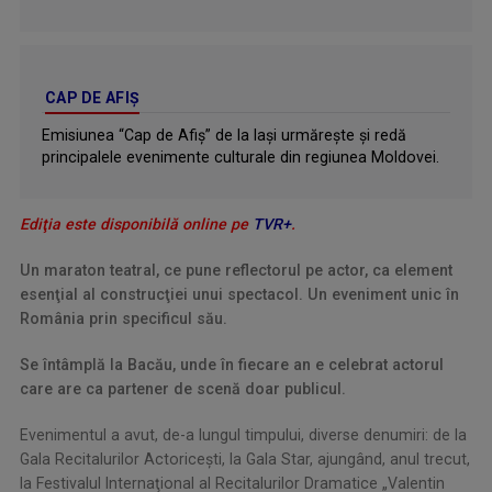
CAP DE AFIȘ
Emisiunea “Cap de Afiş” de la Iaşi urmăreşte şi redă
principalele evenimente culturale din regiunea Moldovei.
Ediţia este disponibilă online pe
TVR+
.
Un maraton teatral, ce pune reflectorul pe actor, ca element
esenţial al construcţiei unui spectacol. Un eveniment unic în
România prin specificul său.
Se întâmplă la Bacău, unde în fiecare an e celebrat actorul
care are ca partener de scenă doar publicul.
Evenimentul a avut, de-a lungul timpului, diverse denumiri: de la
Gala Recitalurilor Actoricești, la Gala Star, ajungând, anul trecut,
la Festivalul Internaţional al Recitalurilor Dramatice „Valentin