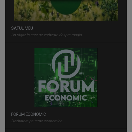
SATUL MEU
Un răgaz în care se vorbeşte despre magia ...
FORUM ECONOMIC
Dezbatere pe teme economice