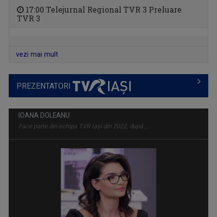
SPAȚIUL DECIZILOR
17:00 Telejurnal Regional TVR 3 Preluare
TVR 3
Dezbatere politică la care participă ...
vezi mai mult
PREZENTATORI
INVITAȚIE LA SPECTACOL
Spectacole de teatru, operă, balet, muzică ...