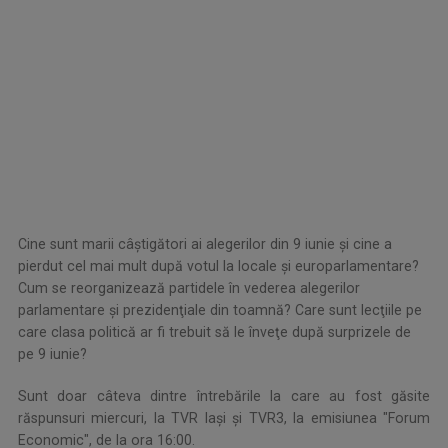
.
Cine sunt marii câştigători ai alegerilor din 9 iunie şi cine a
pierdut cel mai mult după votul la locale şi europarlamentare?
Cum se reorganizează partidele în vederea alegerilor
parlamentare şi prezidenţiale din toamnă? Care sunt lecţiile pe
care clasa politică ar fi trebuit să le înveţe după surprizele de
pe 9 iunie?
.
Sunt doar câteva dintre întrebările la care au fost găsite
răspunsuri miercuri, la TVR Iaşi şi TVR3, la emisiunea "Forum
Economic", de la ora 16:00.