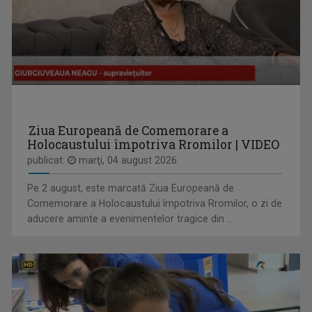
REGIUNEA ÎN OBIECTIV
Obiectivul nostru e ziua ta mai bună!
ANDREEA ŞTILIUC
Primul interviu l-a luat când avea doar 11 ani ...
Ziua Europeană de Comemorare a
Holocaustului împotriva Rromilor | VIDEO
publicat:
marţi, 04 august 2026
Pe 2 august, este marcată Ziua Europeană de
Comemorare a Holocaustului împotriva Rromilor, o zi de
ENERGIA Z
aducere aminte a evenimentelor tragice din ...
„Energia Z” evocă dinamismul tinerilor care, ...
VIOLETA GORGOS