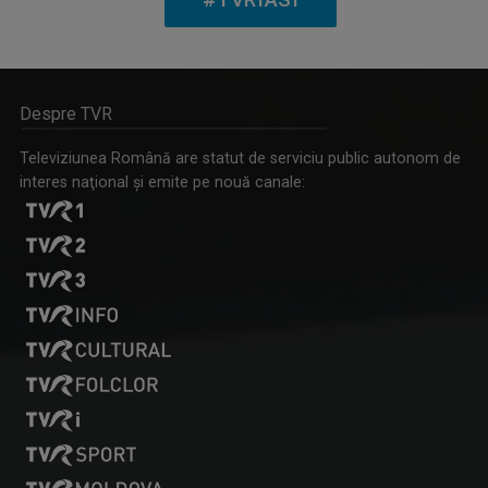
Despre TVR
CVARTE
Televiziunea Română are statut de serviciu public autonom de
Un nou remediu pentru curiozitatea ...
interes naţional şi emite pe nouă canale:
RALUCA AFTENE
Realizator de emisiuni şi prezentator la TVR ...
PRIDVOARELE CREDINȚEI
Emisiune cu specific religios (ortodox)