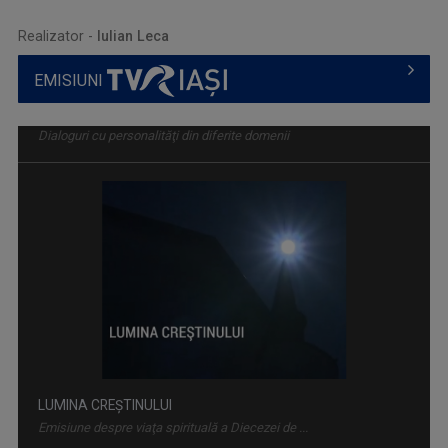
.
Realizator -
Iulian Leca
EMISIUNI
LUMINA CREȘTINULUI
Emisiune despre viaţa spirituală a Diecezei de ...