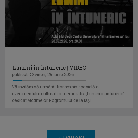
Spectacole de teatru, operă, balet, muzică ...
CLAUDIA DĂNĂILĂ
Realizator la „Tableta de sănătate”, una ...
Lumini în întuneric | VIDEO
publicat:
vineri, 26 iunie 2026
Vă invităm să urmăriți transmisia specială a
ROMÂNIA DIVERSĂ
evenimentului cultural-comemorativ „Lumini în întuneric”,
Emisiune despre comunităţile etnice din ...
dedicat victimelor Pogromului de la Iași ...
ROXANA COSTAŞ
Pe 20 noiembrie 2006 Roxana Bratec împlinea 21 ...
#TVRIASI