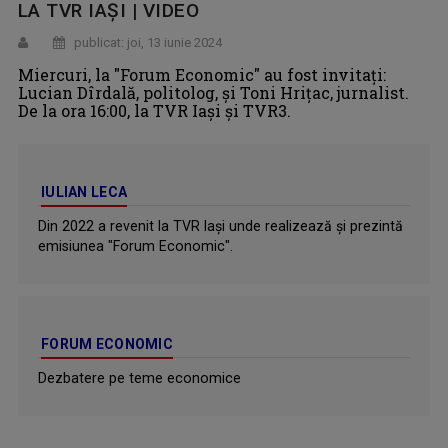
LA TVR IAȘI | VIDEO
publicat: joi, 13 iunie 2024
Miercuri, la "Forum Economic" au fost invitaţi:
Lucian Dîrdală, politolog, şi Toni Hrițac, jurnalist.
De la ora 16:00, la TVR Iaşi şi TVR3.
IULIAN LECA
Din 2022 a revenit la TVR Iaşi unde realizează şi prezintă
emisiunea "Forum Economic".
FORUM ECONOMIC
Dezbatere pe teme economice