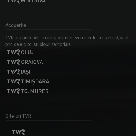
Acoperire
VLAD LUCIAN ARHIRE
TVR acoperă cele mai importante evenimente la nivel naţional,
Prezintă emisiunea Arena.
prin cele cinci studiouri teritoriale:
FORUM ECONOMIC
Dezbatere pe teme economice
Site-uri TVR
STELIANA ORĂŞANU
Vă întâlniţi cu Steliana Orăşanu la ...