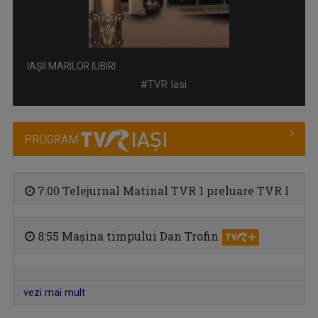
IAȘII MARILOR IUBIRI
Poveşti despre oraşul de odinioară şi cel de ...
#TVR Iasi
PROGRAM
7:00 Telejurnal Matinal TVR 1 preluare TVR I
8:55 Mașina timpului Dan Trofin
FAMILION
Magazin de familie și divertisment
vezi mai mult