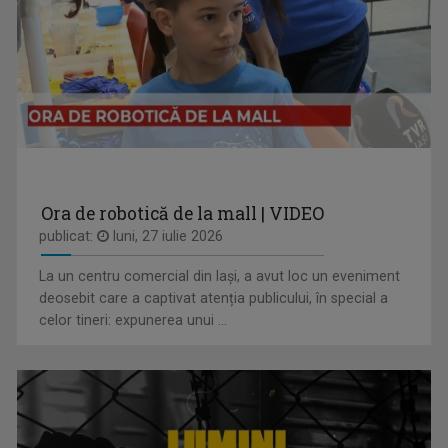
Are 30 de ani de experiență în realizarea de ...
CĂLĂTORIE CU GUST
O călătorie culinară ce ne conectează cu ...
Ora de robotică de la mall | VIDEO
publicat:
luni, 27 iulie 2026
La un centru comercial din Iași, a avut loc un eveniment
DAN TROFIN
deosebit care a captivat atenția publicului, în special a
Din 1993, la TVR Iaşi lucrează ca ...
celor tineri: expunerea unui ...
INVITAȚIE LA SPECTACOL