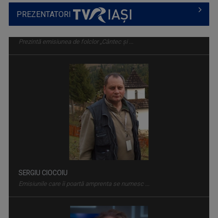
PREZENTATORI
TABLETA DE SĂNĂTATE
Dezbatere pe teme medicale. Cei mai buni ...
SERGIU CIOCOIU
Emisiunile care îi poartă amprenta se numesc ...