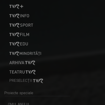
ARENA
Emisiune cu specific sportiv, care abordează ...
MARGA ANDREESCU
A început să lucreze la TVR Iaşi în 1998 în ...
PRESELECȚII
Proiecte speciale
CARAVANA TVR3 LA TINE ACASĂ
Magazin de călătorie
OMUL ANULUI