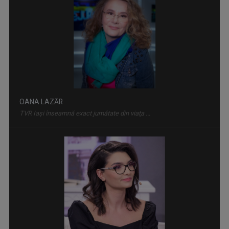
ACCENT REGIONAL
Emisiune de dezbateri pe teme sociale și de ...
OANA LAZĂR
TVR Iaşi înseamnă exact jumătate din viaţa ...
EDUCAȚIA LA ZI
Dezbatere pe subiecte din învățământul ...