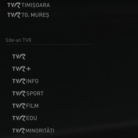
Site-uri TVR
DAN TROFIN
Din 1993, la TVR Iaşi lucrează ca ...
FORUM ECONOMIC
Dezbatere pe teme economice
CLAUDIA DĂNĂILĂ