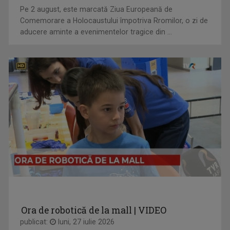
CULT ART
Pe 2 august, este marcată Ziua Europeană de
Spectacole, concerte, festivaluri, lansări de ...
Comemorare a Holocaustului împotriva Rromilor, o zi de
aducere aminte a evenimentelor tragice din ...
GABRIELA BAIARDI
Lucreză în presă din 1994. Șase ani a fost ...
DIMINEȚI PERFECTE
Emisiune matinală, de luni până vineri, de la ...
Ora de robotică de la mall | VIDEO
publicat:
luni, 27 iulie 2026