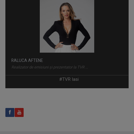
INTERVIUL SĂPTĂMÂNII
Dialoguri cu personalităţi din diferite domenii
ANDREEA ŞTILIUC
Primul interviu l-a luat când avea doar 11 ani ...
#TVR Iasi
IAȘII MARILOR IUBIRI
Poveşti despre oraşul de odinioară şi cel de ...