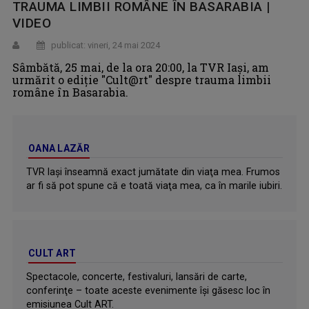
TRAUMA LIMBII ROMÂNE ÎN BASARABIA |
VIDEO
publicat: vineri, 24 mai 2024
Sâmbătă, 25 mai, de la ora 20:00, la TVR Iași, am
urmărit o ediție "Cult@rt" despre trauma limbii
române în Basarabia.
OANA LAZĂR
TVR Iaşi înseamnă exact jumătate din viaţa mea. Frumos
ar fi să pot spune că e toată viaţa mea, ca în marile iubiri.
CULT ART
Spectacole, concerte, festivaluri, lansări de carte,
conferinţe – toate aceste evenimente îşi găsesc loc în
emisiunea Cult ART.