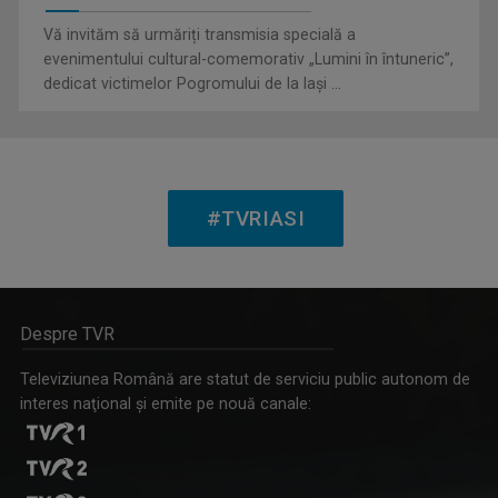
Emisiune cu specific sportiv, care abordează ...
Vă invităm să urmăriți transmisia specială a
evenimentului cultural-comemorativ „Lumini în întuneric”,
dedicat victimelor Pogromului de la Iași ...
HORIA GUMENI
Prezintă emisiunea de folclor „Cântec și ...
#TVRIASI
MAŞINA TIMPULUI
Despre TVR
Un calendar al evenimentelor zilei
Televiziunea Română are statut de serviciu public autonom de
interes naţional şi emite pe nouă canale: