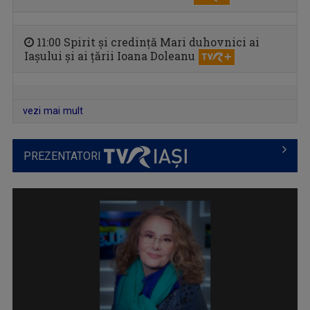
SATUL MEU
11:00 Spirit și credință Mari duhovnici ai
Un răgaz în care se vorbeşte despre magia ...
Iașului și ai țării Ioana Doleanu
vezi mai mult
PREZENTATORI
IA ȘI DESCOPERĂ
Tronson care aduce patru producții difuzate ...