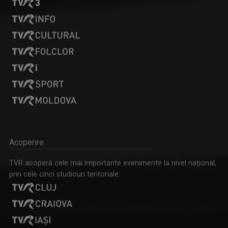
ANCA MEDELEANU
La TVR Iaşi, Anca realizează emisiunea "PLAY". ...
PLAY
Emisiune bilunară în care muzica vorbeşte
Acoperire
LAURA LUCESCU
TVR acoperă cele mai importante evenimente la nivel naţional,
Nu împlinise 20 de ani când a început să vadă ...
prin cele cinci studiouri teritoriale:
ENERGIA Z
„Energia Z” evocă dinamismul tinerilor care, ...