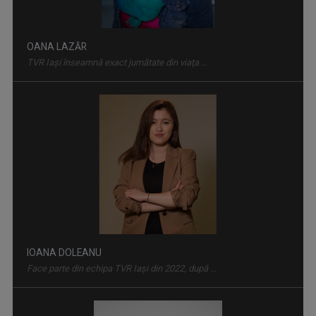
IOANA DOLEANU
Face parte din echipa TVR Iași din 2022, după ...
INVITAȚIE LA SPECTACOL
Spectacole de teatru, operă, balet, muzică ...
RALUCA AFTENE
Realizator de emisiuni şi prezentator la TVR ...