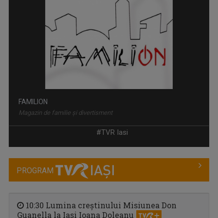
SPAȚIUL DECIZILOR
Dezbatere politică la care participă ...
#TVR Iasi
PROGRAM
10:30 Lumina creștinului Misiunea Don
Guanella la Iasi Ioana Doleanu