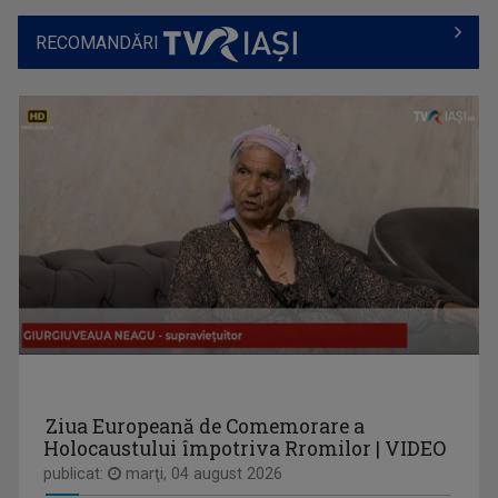
RECOMANDĂRI
OLENA POPOVYCH
M-am născut şi am crescut în Maramureşul ...
REGIUNEA ÎN OBIECTIV
Obiectivul nostru e ziua ta mai bună!
ROXANA COSTAŞ
Pe 20 noiembrie 2006 Roxana Bratec împlinea 21 ...
Ziua Europeană de Comemorare a
Holocaustului împotriva Rromilor | VIDEO
publicat:
marţi, 04 august 2026