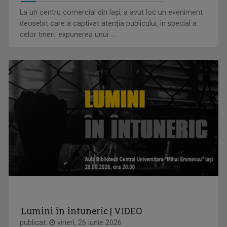
La un centru comercial din Iași, a avut loc un eveniment
VIOLETA GORGOS
deosebit care a captivat atenția publicului, în special a
Are 30 de ani de experiență în realizarea de ...
celor tineri: expunerea unui ...
CÂNTEC ȘI POVESTE
O emisiune în care descoperim poveştile de ...
VLAD LUCIAN ARHIRE
Prezintă emisiunea Arena.
Lumini în întuneric | VIDEO
publicat:
vineri, 26 iunie 2026
ARENA