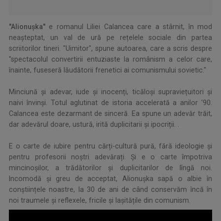
"Alionușka"
e romanul Liliei Calancea care a stârnit, în mod
neașteptat, un val de ură pe rețelele sociale din partea
scriitorilor tineri. "Uimitor", spune autoarea, care a scris despre
"spectacolul convertirii entuziaste la românism a celor care,
înainte, fuseseră lăudătorii frenetici ai comunismului sovietic."
.
Minciună și adevar, iude și inocenți, ticăloși supraviețuitori și
naivi învinși. Totul aglutinat de istoria accelerată a anilor '90.
Calancea este dezarmant de sinceră. Ea spune un adevăr trăit,
dar adevărul doare, ustură, irită duplicitarii și ipocriții. .
.
E o carte de iubire pentru cărți-cultură pură, fără ideologie și
pentru profesorii noștri adevărați. Și e o carte împotriva
mincinoșilor, a trădătorilor și duplicitarilor de lîngă noi.
Incomodă și greu de acceptat, Alionușka sapă o albie în
conștiințele noastre, la 30 de ani de când conservăm încă în
noi traumele și reflexele, fricile și lașitățile din comunism.