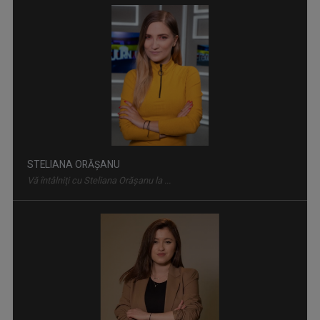
STELIANA ORĂŞANU
Vă întâlniţi cu Steliana Orăşanu la ...
IA ȘI CITEȘTE
Rubrică prin care scriitorii ne provoacă să ...
IOANA DOLEANU
Face parte din echipa TVR Iași din 2022, după ...