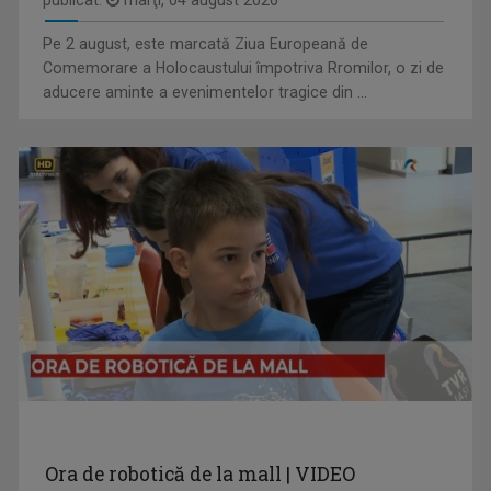
publicat:
marţi, 04 august 2026
PLAY
Pe 2 august, este marcată Ziua Europeană de
Emisiune bilunară în care muzica vorbeşte
Comemorare a Holocaustului împotriva Rromilor, o zi de
aducere aminte a evenimentelor tragice din ...
ANCA MEDELEANU
La TVR Iaşi, Anca realizează emisiunea "PLAY". ...
INVITAȚIE LA SPECTACOL
Spectacole de teatru, operă, balet, muzică ...
Ora de robotică de la mall | VIDEO