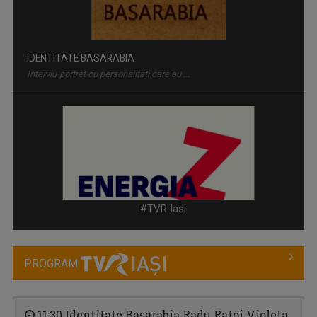
ENERGIA Z
„Energia Z” evocă dinamismul tinerilor care, ...
#TVR Iasi
PROGRAM
11:30 Identitate Basarabia Radu Ratoi Violeta