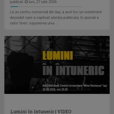
publicat:
luni, 27 iulie 2026
La un centru comercial din Iași, a avut loc un eveniment
SERGIU CIOCOIU
deosebit care a captivat atenția publicului, în special a
Emisiunile care îi poartă amprenta se numesc ...
celor tineri: expunerea unui ...
ÎNTÂLNIRI ADMIRABILE
Talk-show moderat de scriitorul și profesorul ...
ANDREEA ŞTILIUC
Primul interviu l-a luat când avea doar 11 ani ...
Lumini în întuneric | VIDEO