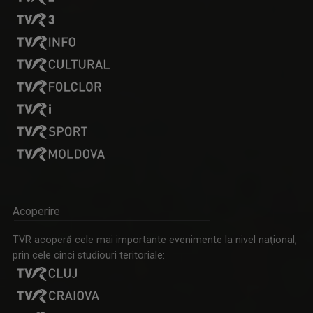
MARGA ANDREESCU
A început să lucreze la TVR Iaşi în 1998 în ...
FAMILION
Magazin de familie și divertisment
Acoperire
VLAD LUCIAN ARHIRE
TVR acoperă cele mai importante evenimente la nivel naţional,
Prezintă emisiunea Arena.
prin cele cinci studiouri teritoriale:
TABLETA DE SĂNĂTATE