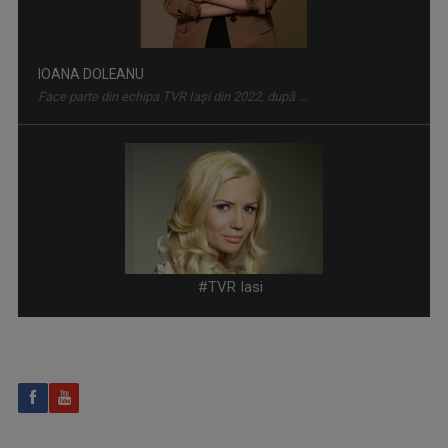
DIMINEȚI PERFECTE
Emisiune matinală, de luni până vineri, de la ...
ROXANA COSTAŞ
Pe 20 noiembrie 2006 Roxana Bratec împlinea 21 ...
#TVR Iasi
PRIDVOARELE CREDINȚEI
Emisiune cu specific religios (ortodox)