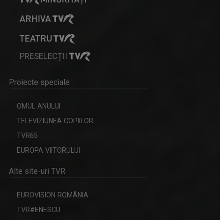
HORIA GUMENI
Prezintă emisiunea de folclor „Cântec și ...
PRESELECȚII
EDUCAȚIA LA ZI
Dezbatere pe subiecte din învățământul ...
Proiecte speciale
OMUL ANULUI
TELEVIZIUNEA COPIILOR
TVR65
DAN TROFIN
EUROPA VIITORULUI
Din 1993, la TVR Iaşi lucrează ca ...
Alte site-uri TVR
EUROVISION ROMÂNIA
SPAȚIUL DECIZILOR
TVR#ENESCU
Dezbatere politică la care participă ...