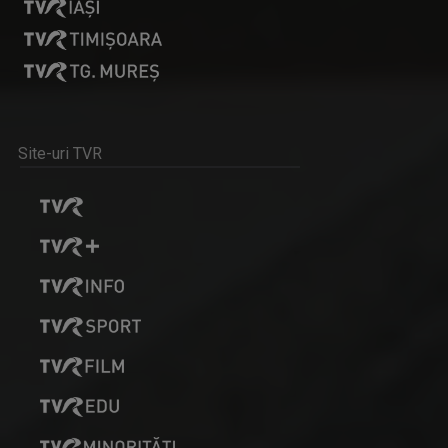
Dezbatere pe teme medicale. Cei mai buni ...
Site-uri TVR
CLAUDIA DĂNĂILĂ
Realizator la „Tableta de sănătate”, una ...
REPORTER SPECIAL
Emisiune de reportaj și investigație realizată ...