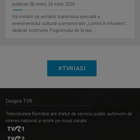
publicat:
vineri, 26 iunie 2026
SATUL MEU
Un răgaz în care se vorbeşte despre magia ...
Vă invităm să urmăriți transmisia specială a
evenimentului cultural-comemorativ „Lumini în întuneric”,
dedicat victimelor Pogromului de la Iași ...
OVIDIU MIHĂIUC
Prezintă emisiunea "Educația la Zi" și ...
#TVRIASI
CVARTE
Despre TVR
Un nou remediu pentru curiozitatea ...
Televiziunea Română are statut de serviciu public autonom de
interes naţional şi emite pe nouă canale: