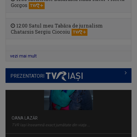
Gorgos
ETNIC NEWS
12:00 Satul meu Tabăra de jurnalism
Emisiune care explorează bogăția ...
Chatarsis Sergiu Ciocoiu
vezi mai mult
PREZENTATORI
ACCENT REGIONAL
Emisiune de dezbateri pe teme sociale și de ...