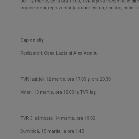
Joi, 12 martie, de la ora 17.00,
TVR Iaşi
va transmite în dir
organizatorii, reprezentanţi ai unor edituri, scriitori, critici lit
Cap de afiş
Realizatori:
Oana Lazăr
şi
Alex Vasiliu
TVR Iaşi: joi, 12 martie, ora 17.00 şi ora 20.30
Vineri, 13 martie, ora 10.00 la TVR Iaşi
TVR 3: sâmbătă, 14 martie, ora 19.00
Duminică, 15 martie, la ora 1.45