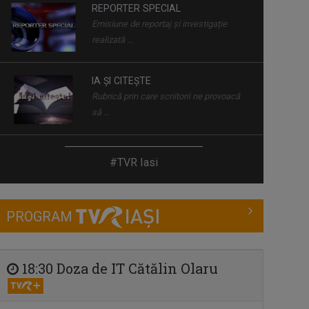
IA ȘI CITEȘTE
Rubrică prin care scriitorii ne provoacă
să ...
MAŞINA TIMPULUI
Un calendar al evenimentelor zilei
CÂNTEC ȘI POVESTE
#TVR Iasi
O emisiune în care descoperim poveştile
de ...
PROGRAM
REGIUNEA ÎN OBIECTIV
Obiectivul nostru e ziua ta mai bună!
18:30 Doza de IT Cătălin Olaru
ROMÂNIA DIVERSĂ