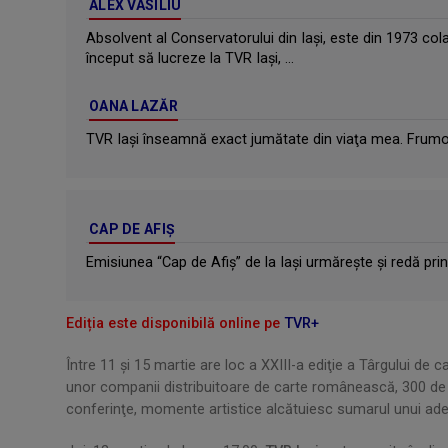
ALEX VASILIU
Absolvent al Conservatorului din Iaşi, este din 1973 cola
început să lucreze la TVR Iaşi, ...
OANA LAZĂR
TVR Iaşi înseamnă exact jumătate din viaţa mea. Frumos a
CAP DE AFIȘ
Emisiunea “Cap de Afiş” de la Iaşi urmăreşte şi redă pri
Ediția este disponibilă online pe
TVR+
Între 11 şi 15 martie are loc a XXIII-a ediţie a Târgului de c
unor companii distribuitoare de carte românească, 300 de eve
conferinţe, momente artistice alcătuiesc sumarul unui adevă