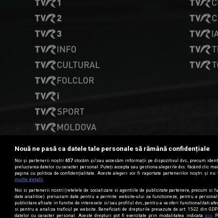
Nouă ne pasă ca datele tale personale să rămână confidențiale
Noi și partenerii noștri
657
stocăm și/sau accesăm informații pe dispozitivul dvs., precum identi
prelucrarea datelor cu caracter personal. Puteți accepta sau gestiona alegerile dvs. făcând clic m
pagina cu politica de confidențialitate. Aceste alegeri vor fi raportate partenerilor noștri și nu 
Date de contact
multe detalii
Noi si partenerii nostri (retelele de socializare si agentiile de publicitate partenere, precum si fu
date analitice) prelucram date pentru a permite website-ului sa functioneze, pentru a personal
CONTACT TVR
publicitare afisate in functie de interesele si/sau profilul dvs., pentru a va oferi functionalitati af
si pentru a analiza traficul pe website. Beneficiati de drepturile prevazute de art. 15-22 din GD
datelor cu caracter personal. Aceste drepturi pot fi exercitate prin modalitatea indicata
aici
. 