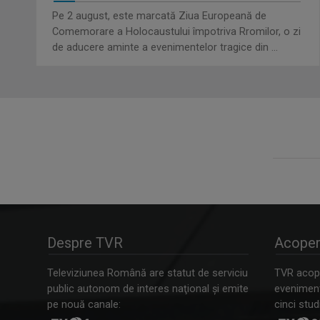
Pe 2 august, este marcată Ziua Europeană de
Comemorare a Holocaustului împotriva Rromilor, o zi
de aducere aminte a evenimentelor tragice din ...
Despre TVR
Acoper
Televiziunea Română are statut de serviciu
TVR acope
public autonom de interes naţional şi emite
evenimente
pe nouă canale:
cinci studi