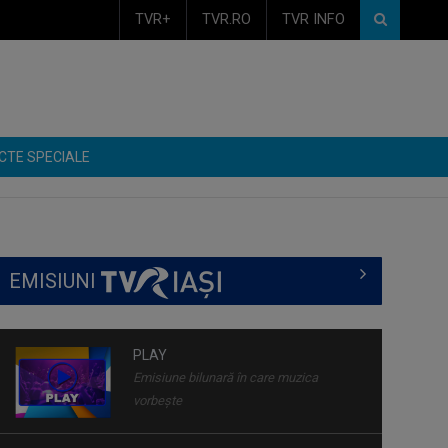
TVR+
TVR.RO
TVR INFO
CTE SPECIALE
PLAY
EMISIUNI
Emisiune bilunară în care muzica
vorbeşte
REPORTER SPECIAL
Emisiune de reportaj și investigație
realizată ...