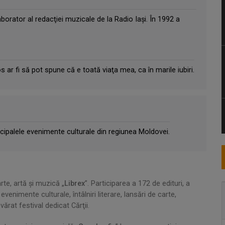
borator al redacţiei muzicale de la Radio Iaşi. În 1992 a
r fi să pot spune că e toată viaţa mea, ca în marile iubiri.
ncipalele evenimente culturale din regiunea Moldovei.
arte, artă şi muzică „
Librex
”. Participarea a 172 de edituri, a
nimente culturale, întâlniri literare, lansări de carte,
rat festival dedicat Cărţii.