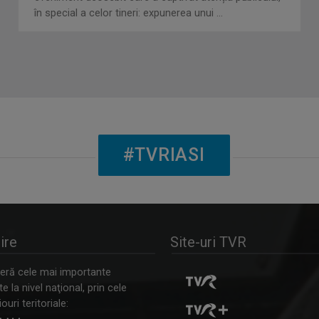
în special a celor tineri: expunerea unui ...
#TVRIASI
ire
Site-uri TVR
ră cele mai importante
 la nivel naţional, prin cele
ouri teritoriale: