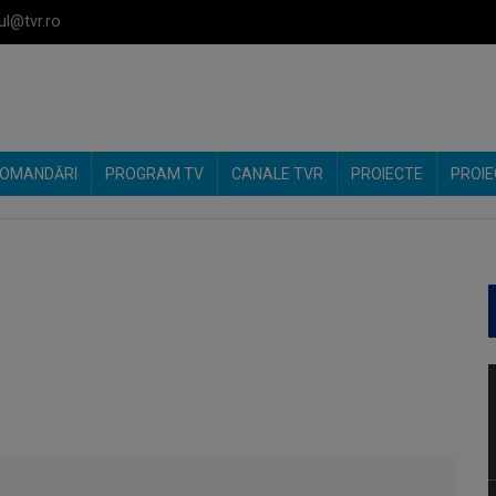
ul@tvr.ro
OMANDĂRI
PROGRAM TV
CANALE TVR
PROIECTE
PROIE