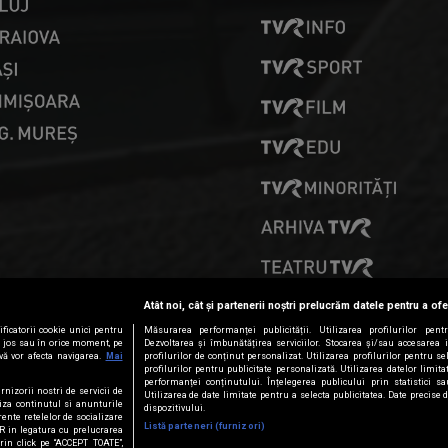
PRESELECȚII
Atât noi, cât și partenerii noștri prelucrăm datele pentru a ofe
ficatorii cookie unici pentru
Măsurarea performanței publicității. Utilizarea profilurilor pent
ai jos sau în orice moment, pe
Dezvoltarea și îmbunătățirea serviciilor. Stocarea și/sau accesarea 
vă vor afecta navigarea.
Mai
profilurilor de conținut personalizat. Utilizarea profilurilor pentru se
profilurilor pentru publicitate personalizată. Utilizarea datelor limi
performanței conținutului. Înțelegerea publicului prin statistici s
rnizorii nostri de servicii de
Utilizarea de date limitate pentru a selecta publicitatea. Date precise 
iza continutul si anunturile
dispozitivului.
erente retelelor de socializare
Listă parteneri (furnizori)
PR in legatura cu prelucrarea
Prin click pe “ACCEPT TOATE”,