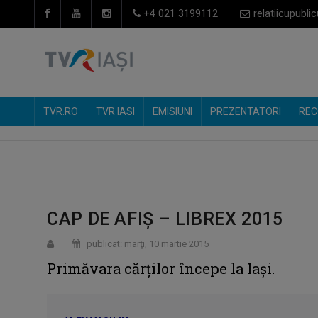
+4 021 3199112
relatiicupublic
TVR.RO
TVR IASI
EMISIUNI
PREZENTATORI
REC
CAP DE AFIŞ – LIBREX 2015
publicat: marţi, 10 martie 2015
Primăvara cărţilor începe la Iaşi.