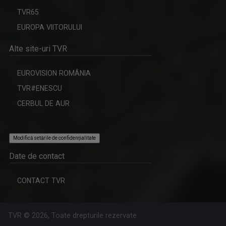
TVR65
HORIA GUMENI
EUROPA VIITORULUI
Prezintă emisiunea de folclor „Cântec și ...
Alte site-uri TVR
EUROVISION ROMÂNIA
TVR#ENESCU
IA ȘI DESCOPERĂ
CERBUL DE AUR
Tronson care aduce patru producții difuzate ...
Modifică setările de confidențialitate
Date de contact
GABRIELA BAIARDI
CONTACT TVR
Lucreză în presă din 1994. Șase ani a fost ...
TVR © 2026, Toate drepturile rezervate