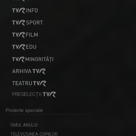
PRIDVOARELE CREDINȚEI
Emisiune cu specific religios (ortodox)
IOANA DOLEANU
Face parte din echipa TVR Iași din 2022, după ...
PRESELECȚII
INVITAȚIE LA SPECTACOL
Proiecte speciale
Spectacole de teatru, operă, balet, muzică ...
OMUL ANULUI
TELEVIZIUNEA COPIILOR