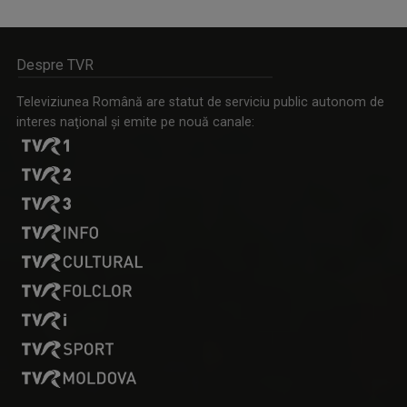
Despre TVR
EDUCAȚIA LA ZI
Dezbatere pe subiecte din învățământul ...
Televiziunea Română are statut de serviciu public autonom de
interes naţional şi emite pe nouă canale:
LAURA LUCESCU
Nu împlinise 20 de ani când a început să vadă ...
CULT ART
Spectacole, concerte, festivaluri, lansări de ...