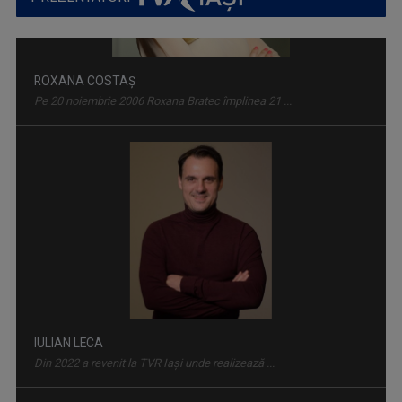
ROMÂNIA DIVERSĂ
Emisiune despre comunităţile etnice din ...
IULIAN LECA
Din 2022 a revenit la TVR Iaşi unde realizează ...
IDENTITATE BASARABIA