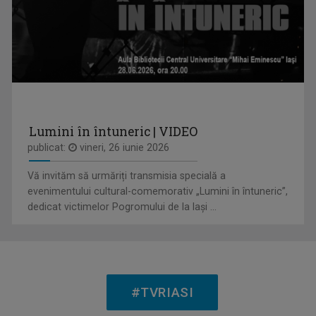
DAN TROFIN
Din 1993, la TVR Iaşi lucrează ca ...
Lumini în întuneric | VIDEO
publicat:
vineri, 26 iunie 2026
RACORD
Vă invităm să urmăriți transmisia specială a
Eseu cinematografic. Propune o viziune ...
evenimentului cultural-comemorativ „Lumini în întuneric”,
dedicat victimelor Pogromului de la Iași ...
CLAUDIA DĂNĂILĂ
Realizator la „Tableta de sănătate”, una ...
#TVRIASI