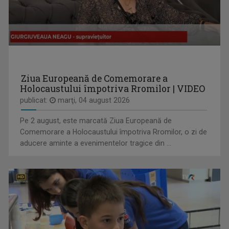
ANCA MEDELEANU
La TVR Iaşi, Anca realizează emisiunea "PLAY". ...
Ziua Europeană de Comemorare a
Holocaustului împotriva Rromilor | VIDEO
publicat:
marţi, 04 august 2026
Pe 2 august, este marcată Ziua Europeană de
IAȘII MARILOR IUBIRI
Comemorare a Holocaustului împotriva Rromilor, o zi de
Poveşti despre oraşul de odinioară şi cel de ...
aducere aminte a evenimentelor tragice din ...
OLENA POPOVYCH
M-am născut şi am crescut în Maramureşul ...