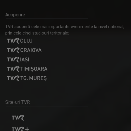
Acoperire
ANDREEA ŞTILIUC
TVR acoperă cele mai importante evenimente la nivel naţional,
Primul interviu l-a luat când avea doar 11 ani ...
prin cele cinci studiouri teritoriale:
SATUL MEU
Un răgaz în care se vorbeşte despre magia ...
Site-uri TVR
VLAD LUCIAN ARHIRE
Prezintă emisiunea Arena.