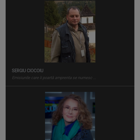
Interviu-portret cu personalități care au ...
SERGIU CIOCOIU
Emisiunile care îi poartă amprenta se numesc ...
INTERVIUL SĂPTĂMÂNII
Dialoguri cu personalităţi din diferite domenii
OANA LAZĂR
TVR Iaşi înseamnă exact jumătate din viaţa ...