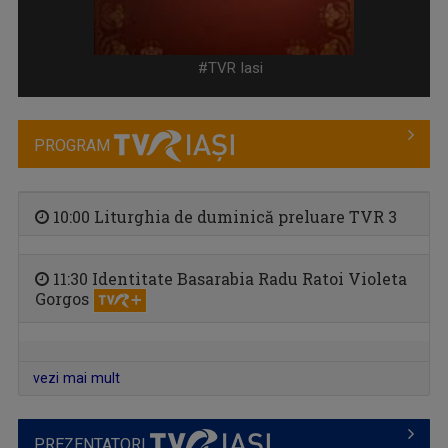
CÂNTEC ȘI POVESTE
O emisiune în care descoperim poveştile de ...
#TVR Iasi
PROGRAM
10:00 Liturghia de duminică preluare TVR 3
11:30 Identitate Basarabia Radu Ratoi Violeta
Gorgos
CĂLĂTORIE CU GUST
O călătorie culinară ce ne conectează cu ...
vezi mai mult
PREZENTATORI