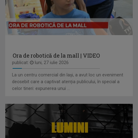
CVARTE
Un nou remediu pentru curiozitatea ...
Ora de robotică de la mall | VIDEO
publicat:
luni, 27 iulie 2026
La un centru comercial din Iași, a avut loc un eveniment
MARGA ANDREESCU
deosebit care a captivat atenția publicului, în special a
A început să lucreze la TVR Iaşi în 1998 în ...
celor tineri: expunerea unui ...
FAMILION
Magazin de familie și divertisment