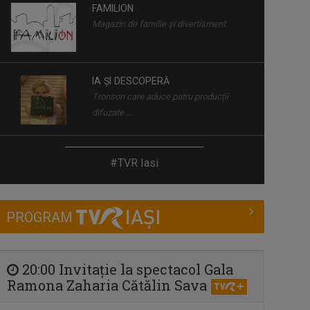
IA ȘI DESCOPERĂ
Tronson care aduce patru producții
difuzate ...
INTERVIUL SĂPTĂMÂNII
Dialoguri cu personalităţi din diferite
domenii
CÂNTEC ȘI POVESTE
#TVR Iasi
O emisiune în care descoperim poveştile
de ...
PROGRAM
REGIUNEA ÎN OBIECTIV
Obiectivul nostru e ziua ta mai bună!
20:00 Invitație la spectacol Gala
Ramona Zaharia Cătălin Sava
ENERGIA Z