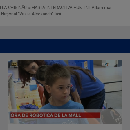
II LA CHIȘINĂU și HARTA INTERACTIVA HUB TNI. Aflăm mai
 Național "Vasile Alecsandri" Iași.​