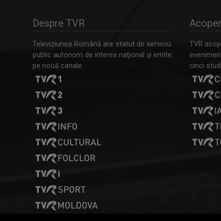
Despre TVR
Acoper
Televiziunea Română are statut de serviciu
TVR acope
public autonom de interes naţional şi emite
evenimente
pe nouă canale:
cinci studi