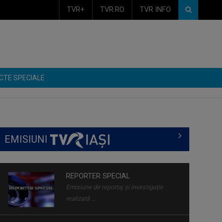
TVR+
TVR.RO
TVR INFO
CTE SPECIALE
EMISIUNI
FAMILION
Magazin de familie și divertisment