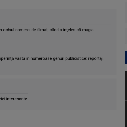
n ochiul camerei de filmat, când a înţeles că magia
xperinţă vastă în numeroase genuri publicistice: reportaj,
rici interesante.