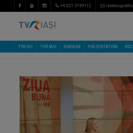
+4 021 3199112
relatiicupublic
TVR.RO
TVR IASI
EMISIUNI
PREZENTATORI
REC