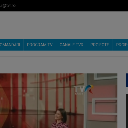
ul@tvr.ro
OMANDĂRI
PROGRAM TV
CANALE TVR
PROIECTE
PROIE