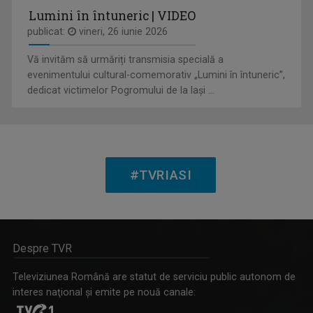
Lumini în întuneric | VIDEO
publicat:
vineri, 26 iunie 2026
Vă invităm să urmăriți transmisia specială a
FORUM ECONOMIC
evenimentului cultural-comemorativ „Lumini în întuneric”,
Dezbatere pe teme economice
dedicat victimelor Pogromului de la Iași ...
CLAUDIA DĂNĂILĂ
Realizator la „Tableta de sănătate”, una ...
#TVRIASI
Despre TVR
ENERGIA Z
Televiziunea Română are statut de serviciu public autonom de
„Energia Z” evocă dinamismul tinerilor care, ...
interes naţional şi emite pe nouă canale: