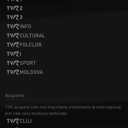
RALUCA AFTENE
Realizator de emisiuni şi prezentator la TVR ...
PRIDVOARELE CREDINȚEI
Emisiune cu specific religios (ortodox)
Acoperire
MARGA ANDREESCU
TVR acoperă cele mai importante evenimente la nivel naţional,
A început să lucreze la TVR Iaşi în 1998 în ...
prin cele cinci studiouri teritoriale: