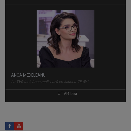
IDENTITATE BASARABIA
Interviu-portret cu personalități care au ...
ANCA MEDELEANU
La TVR Iaşi, Anca realizează emisiunea "PLAY". ...
#TVR Iasi
CULT ART