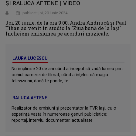
ȘI RALUCA AFTENE | VIDEO
publicat: joi, 20 iunie 2024
Joi, 20 iunie, de la ora 9:00, Andra Andriucă și Paul
Tihan au venit în studio la "Ziua bună de la Iași".
Încheiem emisiunea pe acorduri muzicale.
LAURA LUCESCU
Nu împlinise 20 de ani când a început să vadă lumea prin
ochiul camerei de filmat, când a înţeles că magia
televiziunii, dacă te prinde, te ...
RALUCA AFTENE
Realizator de emisiuni şi prezentator la TVR Iaşi, cu o
experinţă vastă în numeroase genuri publicistice:
reportaj, interviu, documentar, actualitate