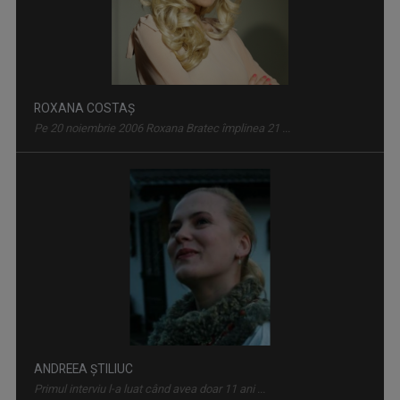
IA ȘI CITEȘTE
Rubrică prin care scriitorii ne provoacă să ...
ROXANA COSTAŞ
Pe 20 noiembrie 2006 Roxana Bratec împlinea 21 ...
RACORD
Eseu cinematografic. Propune o viziune ...
ANDREEA ŞTILIUC
Primul interviu l-a luat când avea doar 11 ani ...