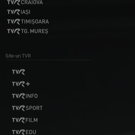
EDUCAȚIA LA ZI
Dezbatere pe subiecte din învățământul ...
Site-uri TVR
OVIDIU MIHĂIUC
Prezintă emisiunea "Educația la Zi" și ...
TELEJURNAL REGIONAL
Informații corecte și obiective, relatări în ...