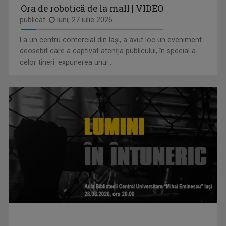
Ora de robotică de la mall | VIDEO
publicat:
luni, 27 iulie 2026
La un centru comercial din Iași, a avut loc un eveniment
STELIANA ORĂŞANU
deosebit care a captivat atenția publicului, în special a
Vă întâlniţi cu Steliana Orăşanu la ...
celor tineri: expunerea unui ...
SPAȚIUL DECIZILOR
Dezbatere politică la care participă ...
OANA LAZĂR
TVR Iaşi înseamnă exact jumătate din viaţa ...