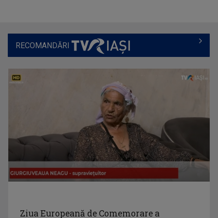
Spectacole, concerte, festivaluri, lansări de ...
RECOMANDĂRI
GABRIELA BAIARDI
Lucreză în presă din 1994. Șase ani a fost ...
FAMILION
Magazin de familie și divertisment
VIOLETA GORGOS
Are 30 de ani de experiență în realizarea de ...
Ziua Europeană de Comemorare a