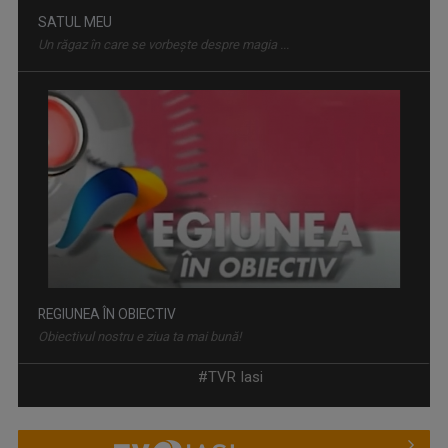
SATUL MEU
Un răgaz în care se vorbeşte despre magia ...
REGIUNEA ÎN OBIECTIV
Obiectivul nostru e ziua ta mai bună!
#TVR Iasi