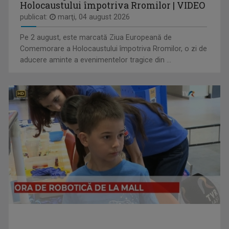
Holocaustului împotriva Rromilor | VIDEO
publicat:
marţi, 04 august 2026
Pe 2 august, este marcată Ziua Europeană de
Comemorare a Holocaustului împotriva Rromilor, o zi de
aducere aminte a evenimentelor tragice din ...
CÂNTEC ȘI POVESTE
O emisiune în care descoperim poveştile de ...
IOANA DOLEANU
Face parte din echipa TVR Iași din 2022, după ...
PLAY
Emisiune bilunară în care muzica vorbeşte