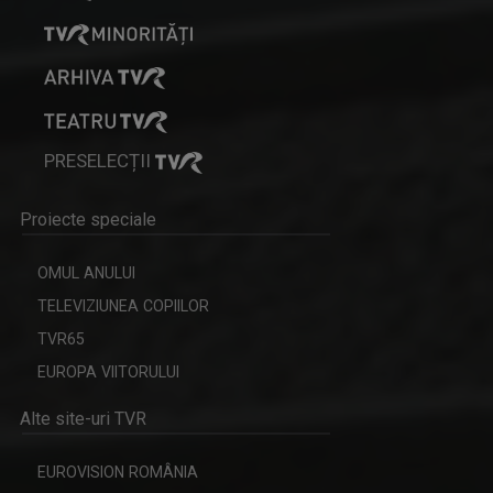
SERGIU CIOCOIU
Emisiunile care îi poartă amprenta se numesc ...
PRESELECȚII
Proiecte speciale
INVITAȚIE LA SPECTACOL
Spectacole de teatru, operă, balet, muzică ...
OMUL ANULUI
TELEVIZIUNEA COPIILOR
TVR65
MARIA FLOREA
EUROPA VIITORULUI
După aproape 30 de ani de jurnalism, a învăţat ...
Alte site-uri TVR
EUROVISION ROMÂNIA