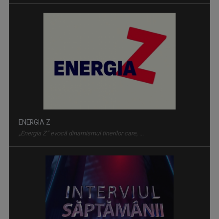
ENERGIA Z
„Energia Z” evocă dinamismul tinerilor care, ...