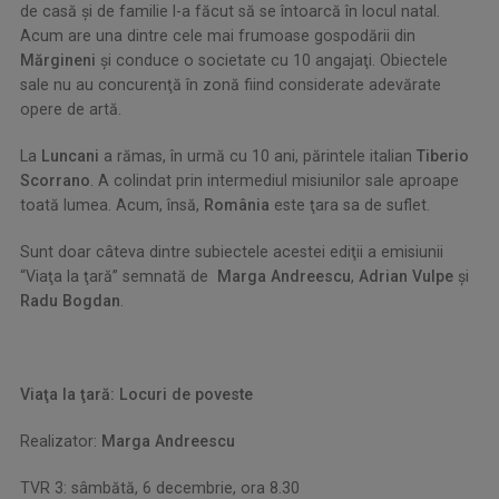
de casă şi de familie l-a făcut să se întoarcă în locul natal.
Acum are una dintre cele mai frumoase gospodării din
Mărgineni
şi conduce o societate cu 10 angajaţi. Obiectele
sale nu au concurenţă în zonă fiind considerate adevărate
opere de artă.
La
Luncani
a rămas, în urmă cu 10 ani, părintele italian
Tiberio
Scorrano
. A colindat prin intermediul misiunilor sale aproape
toată lumea. Acum, însă,
România
este ţara sa de suflet.
Sunt doar câteva dintre subiectele acestei ediţii a emisiunii
“Viaţa la ţară” semnată de
Marga Andreescu
,
Adrian Vulpe
şi
Radu Bogdan
.
Viaţa la ţară: Locuri de poveste
Realizator:
Marga Andreescu
TVR 3: sâmbătă, 6 decembrie, ora 8.30