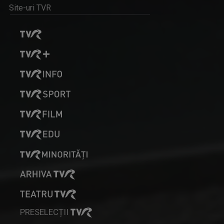
Site-uri TVR
ROXANA COSTAŞ
Pe 20 noiembrie 2006 Roxana Bratec împlinea 21 ...
IDENTITATE BASARABIA
Interviu-portret cu personalități care au ...
VLAD LUCIAN ARHIRE
Prezintă emisiunea Arena.
PRESELECȚII
PLAY