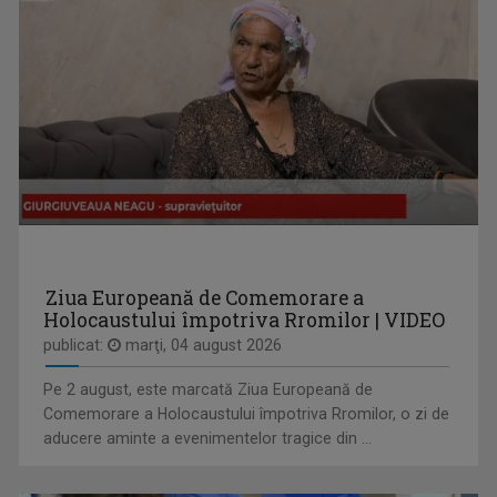
EDUCAȚIA LA ZI
Dezbatere pe subiecte din învățământul ...
ANCA MEDELEANU
La TVR Iaşi, Anca realizează emisiunea "PLAY". ...
Ziua Europeană de Comemorare a
Holocaustului împotriva Rromilor | VIDEO
publicat:
marţi, 04 august 2026
INVITAȚIE LA SPECTACOL
Pe 2 august, este marcată Ziua Europeană de
Spectacole de teatru, operă, balet, muzică ...
Comemorare a Holocaustului împotriva Rromilor, o zi de
aducere aminte a evenimentelor tragice din ...