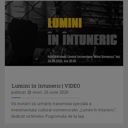
REPORTER SPECIAL
Emisiune de reportaj și investigație realizată ...
STELIANA ORĂŞANU
Vă întâlniţi cu Steliana Orăşanu la ...
Lumini în întuneric | VIDEO
publicat:
vineri, 26 iunie 2026
ROMÂNIA DIVERSĂ
Emisiune despre comunităţile etnice din ...
Vă invităm să urmăriți transmisia specială a
evenimentului cultural-comemorativ „Lumini în întuneric”,
dedicat victimelor Pogromului de la Iași ...