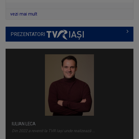
vezi mai mult
PREZENTATORI
SATUL MEU
Un răgaz în care se vorbeşte despre magia ...
IULIAN LECA
Din 2022 a revenit la TVR Iaşi unde realizează ...