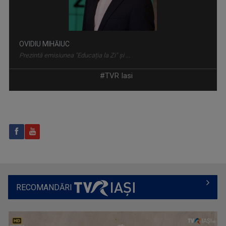
OVIDIU MIHĂIUC
Prezintă emisiunea "Educația la Zi" și ...
#TVR Iasi
PRIDVOARELE CREDINȚEI
Emisiune cu specific religios (ortodox)
RECOMANDĂRI
MARGA ANDREESCU
A început să lucreze la TVR Iaşi în 1998 în ...