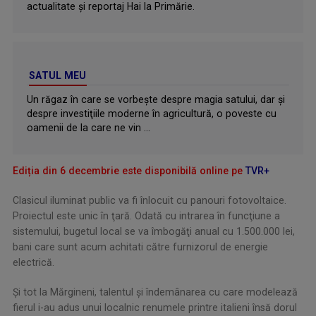
actualitate şi reportaj Hai la Primărie.
SATUL MEU
Un răgaz în care se vorbeşte despre magia satului, dar şi
despre investiţiile moderne în agricultură, o poveste cu
oamenii de la care ne vin ...
Ediția din 6 decembrie este disponibilă online pe
TVR+
Clasicul iluminat public va fi înlocuit cu panouri fotovoltaice.
Proiectul este unic în ţară. Odată cu intrarea în funcţiune a
sistemului, bugetul local se va îmbogăţi anual cu 1.500.000 lei,
bani care sunt acum achitati către furnizorul de energie
electrică.
Şi tot la Mărgineni, talentul şi îndemânarea cu care modelează
fierul i-au adus unui localnic renumele printre italieni însă dorul