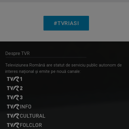
RALUCA AFTENE
Realizator de emisiuni şi prezentator la TVR ...
#TVRIASI
IA ȘI DESCOPERĂ
Despre TVR
Tronson care aduce patru producții difuzate ...
Televiziunea Română are statut de serviciu public autonom de
interes naţional şi emite pe nouă canale:
OANA LAZĂR
TVR Iaşi înseamnă exact jumătate din viaţa ...