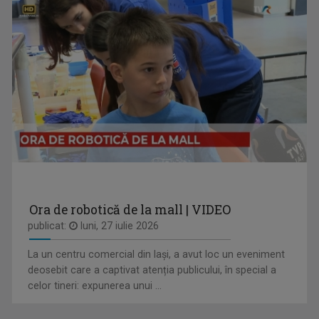
IOANA DOLEANU
Face parte din echipa TVR Iași din 2022, după ...
DIMINEȚI PERFECTE
Emisiune matinală, de luni până vineri, de la ...
Ora de robotică de la mall | VIDEO
publicat:
luni, 27 iulie 2026
La un centru comercial din Iași, a avut loc un eveniment
HORIA GUMENI
deosebit care a captivat atenția publicului, în special a
Prezintă emisiunea de folclor „Cântec și ...
celor tineri: expunerea unui ...