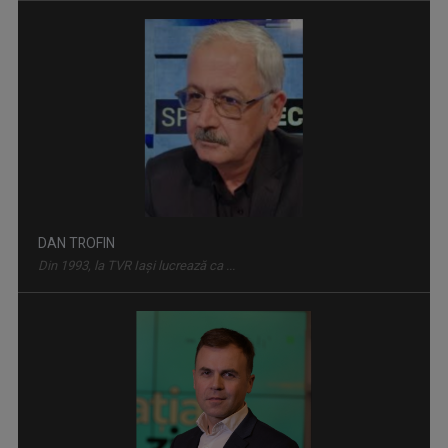
FORUM ECONOMIC
Dezbatere pe teme economice
DAN TROFIN
Din 1993, la TVR Iaşi lucrează ca ...
MAŞINA TIMPULUI
Un calendar al evenimentelor zilei