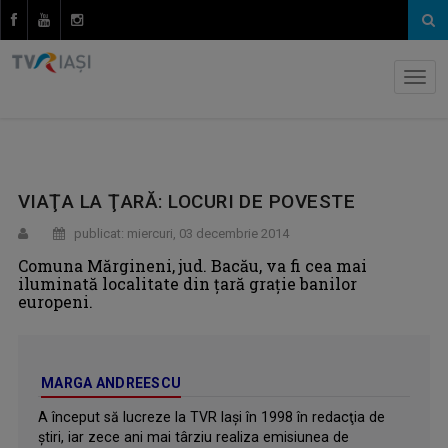
VIAŢA LA ŢARĂ: LOCURI DE POVESTE
publicat: miercuri, 03 decembrie 2014
Comuna Mărgineni, jud. Bacău, va fi cea mai
iluminată localitate din ţară graţie banilor
europeni.
MARGA ANDREESCU
A început să lucreze la TVR Iaşi în 1998 în redacţia de
ştiri, iar zece ani mai târziu realiza emisiunea de