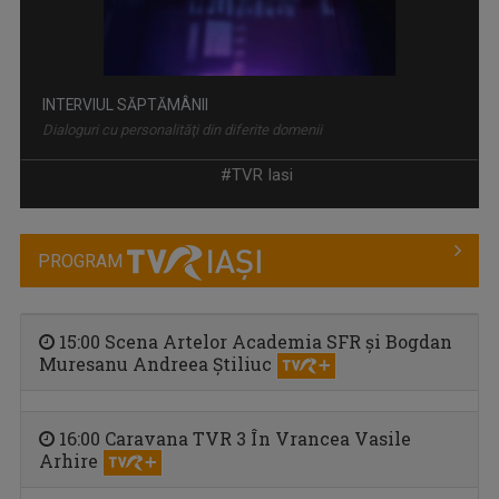
INTERVIUL SĂPTĂMÂNII
Dialoguri cu personalităţi din diferite domenii
#TVR Iasi
PROGRAM
15:00 Scena Artelor Academia SFR și Bogdan
Muresanu Andreea Știliuc
ETNIC NEWS
16:00 Caravana TVR 3 În Vrancea Vasile
Emisiune care explorează bogăția ...
Arhire