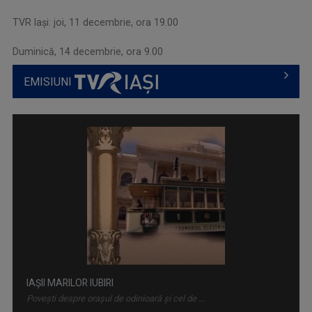
TVR Iaşi: joi, 11 decembrie, ora 19.00
Duminică, 14 decembrie, ora 9.00
EMISIUNI
IAȘII MARILOR IUBIRI
Poveşti despre oraşul de odinioară şi cel de ...