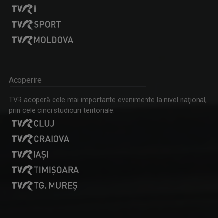
REGIUNEA ÎN OBIECTIV
Obiectivul nostru e ziua ta mai bună!
Acoperire
MARIA FLOREA
TVR acoperă cele mai importante evenimente la nivel naţional,
După aproape 30 de ani de jurnalism, a învăţat ...
prin cele cinci studiouri teritoriale:
RACORD
Eseu cinematografic. Propune o viziune ...