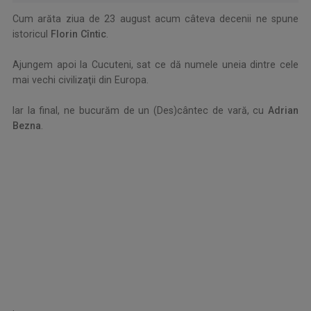
Cum arăta ziua de 23 august acum câteva decenii ne spune
istoricul
Florin Cîntic
.
.
Ajungem apoi la Cucuteni, sat ce dă numele uneia dintre cele
mai vechi civilizaţii din Europa.
.
Iar la final, ne bucurăm de un (Des)cântec de vară, cu
Adrian
Bezna
.
.