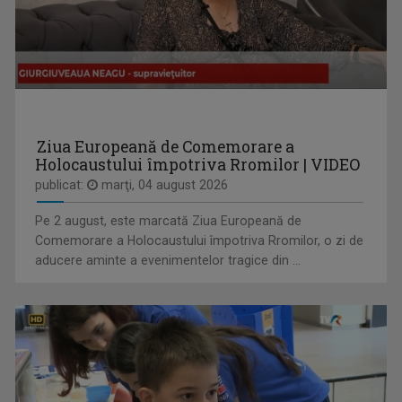
IULIAN LECA
Din 2022 a revenit la TVR Iaşi unde realizează ...
Ziua Europeană de Comemorare a
Holocaustului împotriva Rromilor | VIDEO
publicat:
marţi, 04 august 2026
Pe 2 august, este marcată Ziua Europeană de
ACCENT REGIONAL
Comemorare a Holocaustului împotriva Rromilor, o zi de
Emisiune de dezbateri pe teme sociale și de ...
aducere aminte a evenimentelor tragice din ...
MARIA FLOREA
După aproape 30 de ani de jurnalism, a învăţat ...