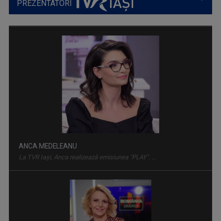
PREZENTATORI
ARENA
Emisiune cu specific sportiv, care abordează ...
ANCA MEDELEANU
La TVR Iaşi, Anca realizează emisiunea "PLAY". ...
FAMILION