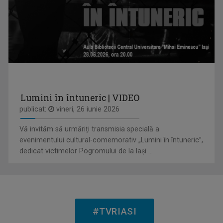
DAN TROFIN
Din 1993, la TVR Iaşi lucrează ca ...
Lumini în întuneric | VIDEO
publicat:
vineri, 26 iunie 2026
INVITAȚIE LA SPECTACOL
Vă invităm să urmăriți transmisia specială a
Spectacole de teatru, operă, balet, muzică ...
evenimentului cultural-comemorativ „Lumini în întuneric”,
dedicat victimelor Pogromului de la Iași ...
VIOLETA GORGOS
Are 30 de ani de experiență în realizarea de ...
#TVRIASI