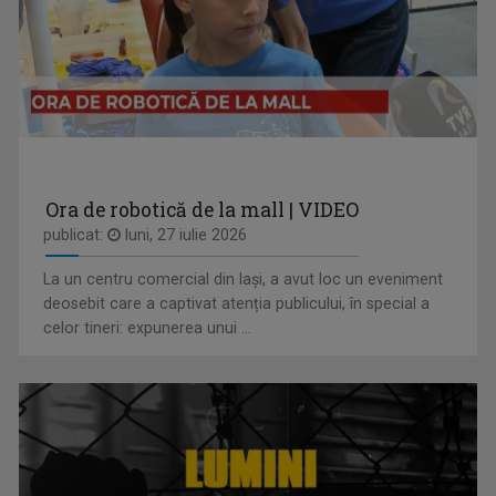
ETNIC NEWS
Emisiune care explorează bogăția ...
Ora de robotică de la mall | VIDEO
publicat:
luni, 27 iulie 2026
La un centru comercial din Iași, a avut loc un eveniment
OANA LAZĂR
deosebit care a captivat atenția publicului, în special a
TVR Iaşi înseamnă exact jumătate din viaţa ...
celor tineri: expunerea unui ...
CULT ART
Spectacole, concerte, festivaluri, lansări de ...