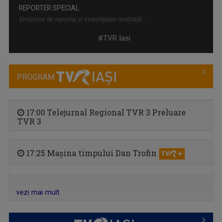
REPORTER SPECIAL
Emisiune de reportaj și investigație realizată ...
#TVR Iasi
PROGRAM
17:00 Telejurnal Regional TVR 3 Preluare
TVR 3
17:25 Mașina timpului Dan Trofin
CĂLĂTORIE CU GUST
O călătorie culinară ce ne conectează cu ...
vezi mai mult