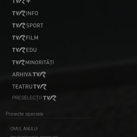
CAP DE AFIȘ
Emisiunea “Cap de Afiş” de la Iaşi urmăreşte ...
MARGA ANDREESCU
A început să lucreze la TVR Iaşi în 1998 în ...
PRESELECȚII
CVARTE
Proiecte speciale
Un nou remediu pentru curiozitatea ...
OMUL ANULUI