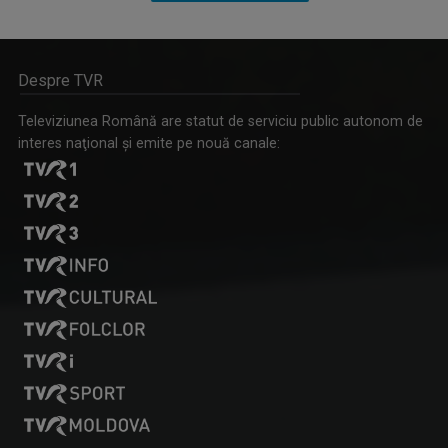
Despre TVR
MAŞINA TIMPULUI
Un calendar al evenimentelor zilei
Televiziunea Română are statut de serviciu public autonom de
interes naţional şi emite pe nouă canale:
ANDREEA ŞTILIUC
Primul interviu l-a luat când avea doar 11 ani ...
ENERGIA Z
„Energia Z” evocă dinamismul tinerilor care, ...