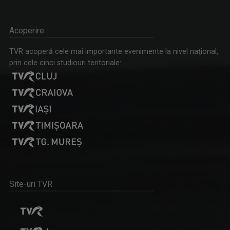
Acoperire
OVIDIU MIHĂIUC
TVR acoperă cele mai importante evenimente la nivel naţional,
Prezintă emisiunea "Educația la Zi" și ...
prin cele cinci studiouri teritoriale:
TELEJURNAL REGIONAL
Informații corecte și obiective, relatări în ...
Site-uri TVR
ROXANA COSTAŞ
Pe 20 noiembrie 2006 Roxana Bratec împlinea 21 ...