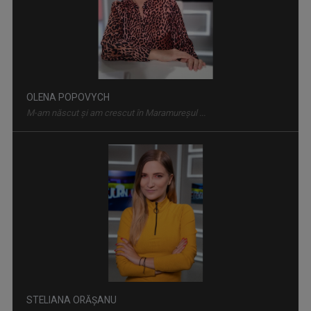
Magazin de familie și divertisment
OLENA POPOVYCH
M-am născut şi am crescut în Maramureşul ...
CÂNTEC ȘI POVESTE
O emisiune în care descoperim poveştile de ...
STELIANA ORĂŞANU