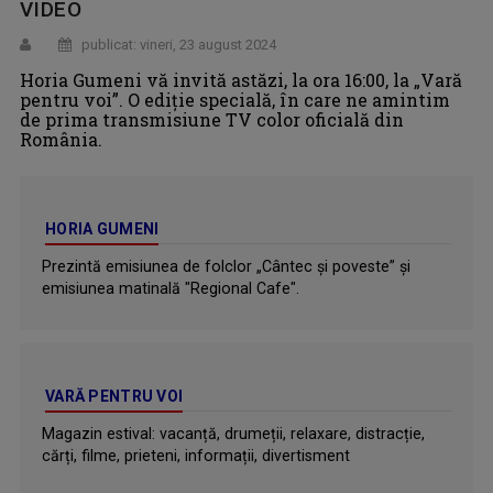
VIDEO
publicat: vineri, 23 august 2024
Horia Gumeni vă invită astăzi, la ora 16:00, la „Vară
pentru voi”. O ediţie specială, în care ne amintim
de prima transmisiune TV color oficială din
România.
HORIA GUMENI
Prezintă emisiunea de folclor „Cântec și poveste” şi
emisiunea matinală "Regional Cafe".
VARĂ PENTRU VOI
Magazin estival: vacanță, drumeții, relaxare, distracție,
cărți, filme, prieteni, informații, divertisment