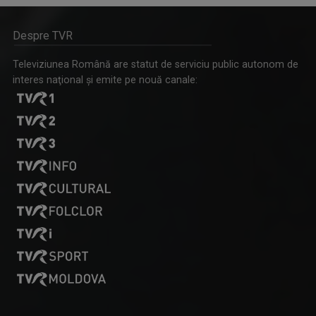
IA ȘI DESCOPERĂ
Despre TVR
Tronson care aduce patru producții difuzate ...
Televiziunea Română are statut de serviciu public autonom de
interes naţional şi emite pe nouă canale:
ROXANA COSTAŞ
Pe 20 noiembrie 2006 Roxana Bratec împlinea 21 ...
SPAȚIUL DECIZILOR
Dezbatere politică la care participă ...