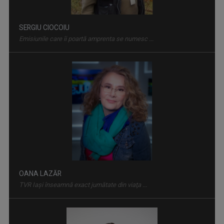
OANA LAZĂR
TVR Iaşi înseamnă exact jumătate din viaţa ...
FAMILION
Magazin de familie și divertisment
RALUCA AFTENE
Realizator de emisiuni şi prezentator la TVR ...