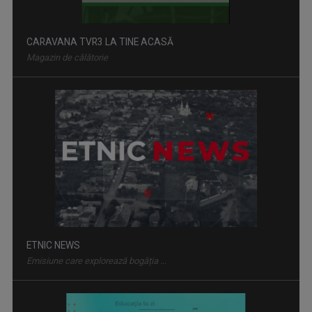
ETNIC NEWS
Emisiune care explorează bogăția ...
EDUCAȚIA LA ZI
Dezbatere pe subiecte din învățământul ...