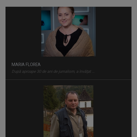
MAŞINA TIMPULUI
Un calendar al evenimentelor zilei
SERGIU CIOCOIU
Emisiunile care îi poartă amprenta se numesc ...
IDENTITATE BASARABIA
Interviu-portret cu personalități care au ...