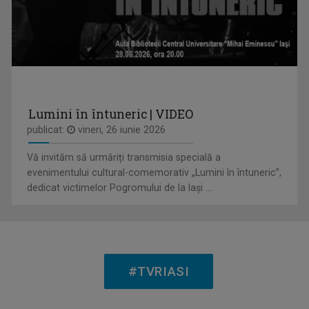
HORIA GUMENI
Prezintă emisiunea de folclor „Cântec și ...
Lumini în întuneric | VIDEO
publicat:
vineri, 26 iunie 2026
INTERVIUL SĂPTĂMÂNII
Dialoguri cu personalităţi din diferite domenii
Vă invităm să urmăriți transmisia specială a
evenimentului cultural-comemorativ „Lumini în întuneric”,
dedicat victimelor Pogromului de la Iași ...
OVIDIU MIHĂIUC
Prezintă emisiunea "Educația la Zi" și ...
#TVRIASI