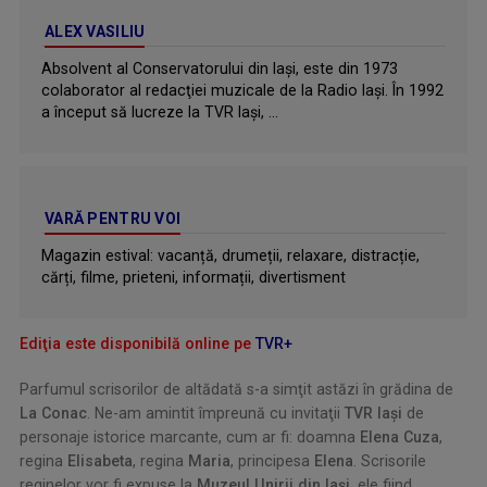
ALEX VASILIU
Absolvent al Conservatorului din Iaşi, este din 1973
colaborator al redacţiei muzicale de la Radio Iaşi. În 1992
a început să lucreze la TVR Iaşi, ...
VARĂ PENTRU VOI
Magazin estival: vacanță, drumeții, relaxare, distracție,
cărți, filme, prieteni, informații, divertisment
Ediţia este disponibilă online pe
TVR+
Parfumul scrisorilor de altădată s-a simţit astăzi în grădina de
La Conac
. Ne-am amintit împreună cu invitaţii
TVR Iaşi
de
personaje istorice marcante, cum ar fi: doamna
Elena Cuza
,
regina
Elisabeta
, regina
Maria
, principesa
Elena
. Scrisorile
reginelor vor fi expuse la
Muzeul Unirii din Iaşi
, ele fiind