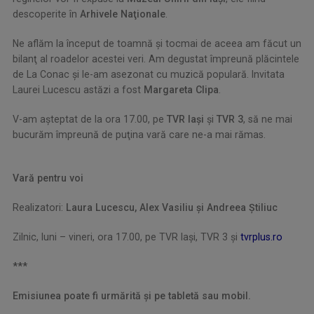
descoperite în
Arhivele Naţionale
.
Ne aflăm la început de toamnă şi tocmai de aceea am făcut un
bilanţ al roadelor acestei veri. Am degustat împreună plăcintele
de La Conac şi le-am asezonat cu muzică populară. Invitata
Laurei Lucescu astăzi a fost
Margareta Clipa
.
V-am aşteptat de la ora 17.00, pe
TVR Iaşi
şi
TVR 3
, să ne mai
bucurăm împreună de puţina vară care ne-a mai rămas.
Vară pentru voi
Realizatori:
Laura Lucescu, Alex Vasiliu şi Andreea
Ştiliuc
Zilnic, luni – vineri, ora 17.00, pe TVR Iaşi, TVR 3 şi
tvrplus.ro
***
Emisiunea poate fi urmărită ș
i
pe tabletă sau mobil.