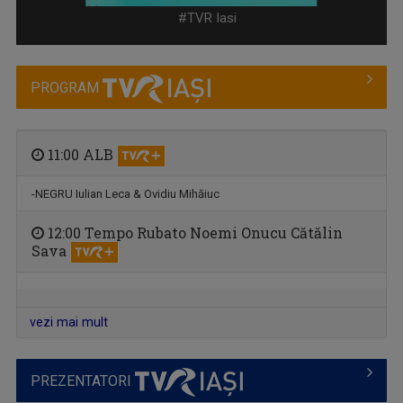
#TVR Iasi
PROGRAM
11:00 ALB
-NEGRU Iulian Leca & Ovidiu Mihăiuc
DIMINEȚI PERFECTE
12:00 Tempo Rubato Noemi Onucu Cătălin
Emisiune matinală, de luni până vineri, de la ...
Sava
vezi mai mult
PREZENTATORI