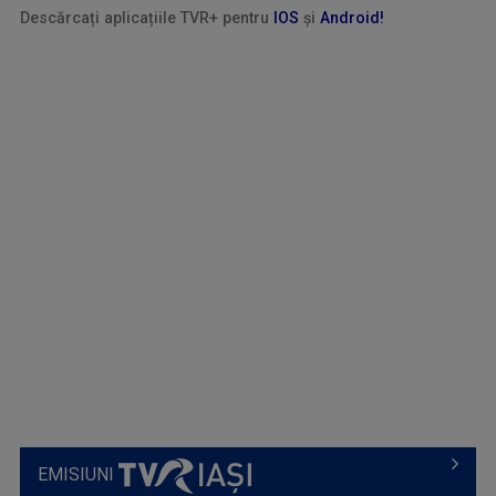
Descărcaț
i aplica
ț
iile TVR+ pentru
IOS
ș
i
Android!
EMISIUNI