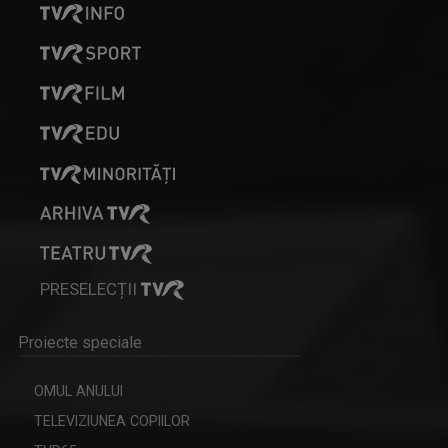
REGIUNEA ÎN OBIECTIV
Obiectivul nostru e ziua ta mai bună!
OLENA POPOVYCH
M-am născut şi am crescut în Maramureşul ...
PRESELECȚII
CÂNTEC ȘI POVESTE
O emisiune în care descoperim poveştile de ...
Proiecte speciale
OMUL ANULUI
TELEVIZIUNEA COPIILOR