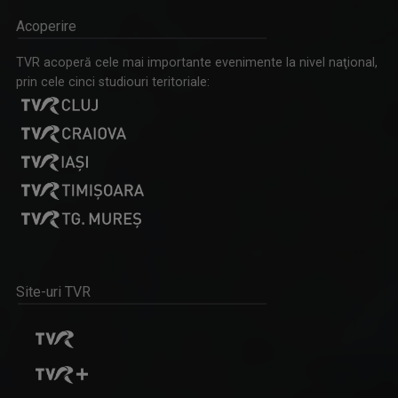
Acoperire
ANDREEA ŞTILIUC
TVR acoperă cele mai importante evenimente la nivel naţional,
Primul interviu l-a luat când avea doar 11 ani ...
prin cele cinci studiouri teritoriale:
CĂLĂTORIE CU GUST
O călătorie culinară ce ne conectează cu ...
Site-uri TVR
ANCA MEDELEANU
La TVR Iaşi, Anca realizează emisiunea "PLAY". ...