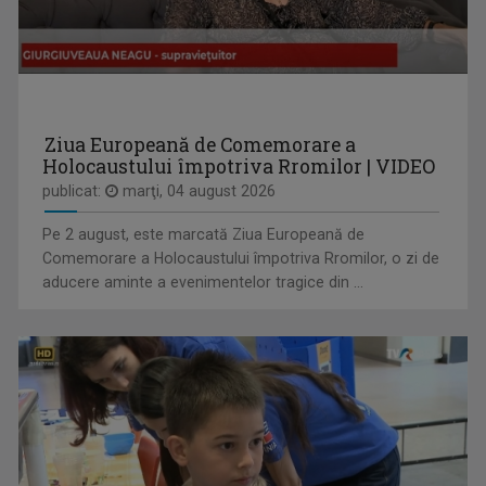
IULIAN LECA
Din 2022 a revenit la TVR Iaşi unde realizează ...
Ziua Europeană de Comemorare a
Holocaustului împotriva Rromilor | VIDEO
publicat:
marţi, 04 august 2026
RACORD
Pe 2 august, este marcată Ziua Europeană de
Eseu cinematografic. Propune o viziune ...
Comemorare a Holocaustului împotriva Rromilor, o zi de
aducere aminte a evenimentelor tragice din ...
LAURA LUCESCU
Nu împlinise 20 de ani când a început să vadă ...