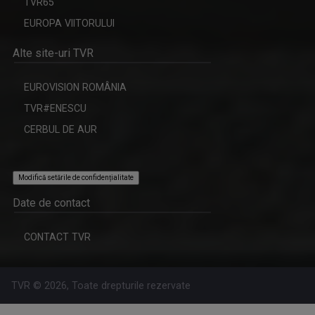
TVR65
GABRIELA BAIARDI
EUROPA VIITORULUI
Lucreză în presă din 1994. Șase ani a fost ...
Alte site-uri TVR
EUROVISION ROMÂNIA
TABLETA DE SĂNĂTATE
TVR#ENESCU
Dezbatere pe teme medicale. Cei mai buni ...
CERBUL DE AUR
Modifică setările de confidențialitate
Date de contact
VIOLETA GORGOS
CONTACT TVR
Are 30 de ani de experiență în realizarea de ...
TVR © 2026, Toate drepturile rezervate
ACCENT REGIONAL