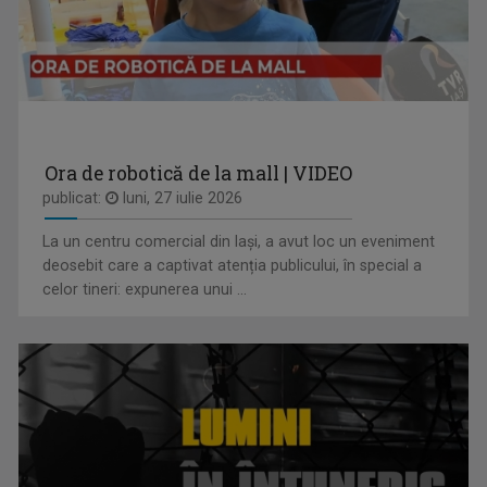
ARENA
Emisiune cu specific sportiv, care abordează ...
Ora de robotică de la mall | VIDEO
publicat:
luni, 27 iulie 2026
La un centru comercial din Iași, a avut loc un eveniment
MARGA ANDREESCU
deosebit care a captivat atenția publicului, în special a
A început să lucreze la TVR Iaşi în 1998 în ...
celor tineri: expunerea unui ...
SATUL MEU
Un răgaz în care se vorbeşte despre magia ...