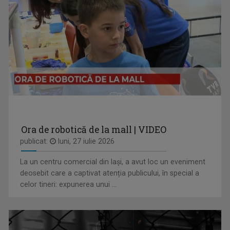
ANDREEA ŞTILIUC
Primul interviu l-a luat când avea doar 11 ani ...
IA ȘI DESCOPERĂ
Tronson care aduce patru producții difuzate ...
Ora de robotică de la mall | VIDEO
publicat:
luni, 27 iulie 2026
La un centru comercial din Iași, a avut loc un eveniment
DAN TROFIN
deosebit care a captivat atenția publicului, în special a
Din 1993, la TVR Iaşi lucrează ca ...
celor tineri: expunerea unui ...