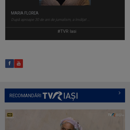
MARIA FLOREA
După aproape 30 de ani de jurnalism, a învăţat ...
#TVR Iasi
SATUL MEU
Un răgaz în care se vorbeşte despre magia ...
RECOMANDĂRI
GABRIELA BAIARDI
Lucreză în presă din 1994. Șase ani a fost ...