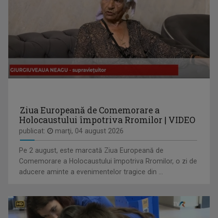
TABLETA DE SĂNĂTATE
Dezbatere pe teme medicale. Cei mai buni ...
VLAD LUCIAN ARHIRE
Prezintă emisiunea Arena.
Ziua Europeană de Comemorare a
Holocaustului împotriva Rromilor | VIDEO
publicat:
marţi, 04 august 2026
Pe 2 august, este marcată Ziua Europeană de
INTERVIUL SĂPTĂMÂNII
Comemorare a Holocaustului împotriva Rromilor, o zi de
Dialoguri cu personalităţi din diferite domenii
aducere aminte a evenimentelor tragice din ...