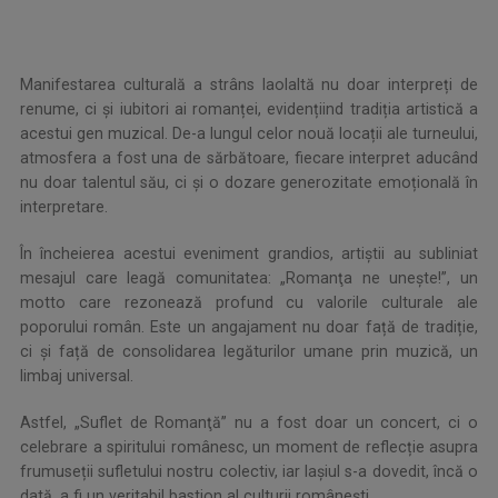
.
Manifestarea culturală a strâns laolaltă nu doar interpreți de
renume, ci și iubitori ai romanței, evidențiind tradiția artistică a
acestui gen muzical. De-a lungul celor nouă locații ale turneului,
atmosfera a fost una de sărbătoare, fiecare interpret aducând
nu doar talentul său, ci și o dozare generozitate emoțională în
interpretare.
În încheierea acestui eveniment grandios, artiștii au subliniat
mesajul care leagă comunitatea: „Romanţa ne uneşte!”, un
motto care rezonează profund cu valorile culturale ale
poporului român. Este un angajament nu doar față de tradiție,
ci și față de consolidarea legăturilor umane prin muzică, un
limbaj universal.
Astfel, „Suflet de Romanţă” nu a fost doar un concert, ci o
celebrare a spiritului românesc, un moment de reflecție asupra
frumuseții sufletului nostru colectiv, iar Iașiul s-a dovedit, încă o
dată, a fi un veritabil bastion al culturii românești.