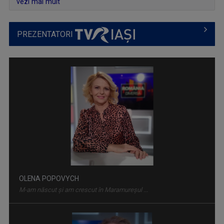
vezi mai mult
PREZENTATORI
LUMINA CREȘTINULUI
Emisiune despre viaţa spirituală a Diecezei de ...
OLENA POPOVYCH
M-am născut şi am crescut în Maramureşul ...