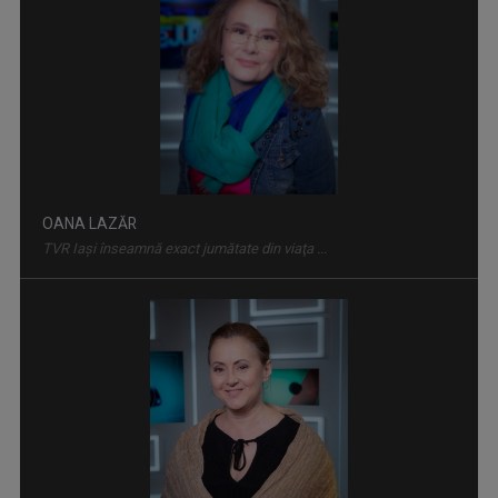
CAP DE AFIȘ
Emisiunea “Cap de Afiş” de la Iaşi urmăreşte ...
OANA LAZĂR
TVR Iaşi înseamnă exact jumătate din viaţa ...
PLAY
Emisiune bilunară în care muzica vorbeşte