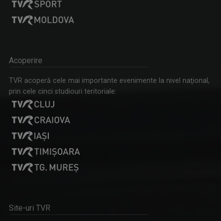
Spectacole de teatru, operă, balet, muzică ...
Acoperire
IULIAN LECA
TVR acoperă cele mai importante evenimente la nivel naţional,
Din 2022 a revenit la TVR Iaşi unde realizează ...
prin cele cinci studiouri teritoriale:
FAMILION
Magazin de familie și divertisment
Site-uri TVR
MARGA ANDREESCU