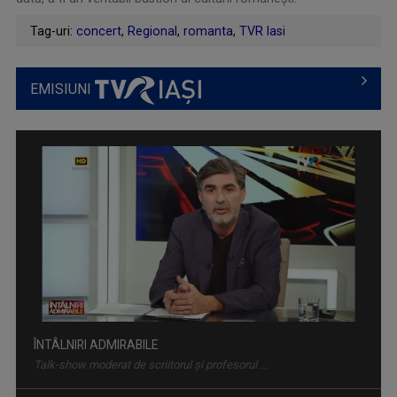
Tag-uri:
concert
,
Regional
,
romanta
,
TVR Iasi
EMISIUNI
ÎNTÂLNIRI ADMIRABILE
Talk-show moderat de scriitorul și profesorul ...