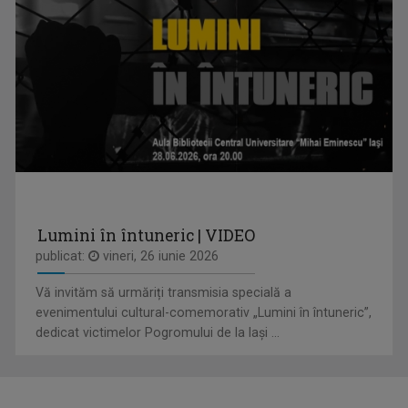
ARENA
Emisiune cu specific sportiv, care abordează ...
HORIA GUMENI
Prezintă emisiunea de folclor „Cântec și ...
Lumini în întuneric | VIDEO
publicat:
vineri, 26 iunie 2026
ACCENT REGIONAL
Vă invităm să urmăriți transmisia specială a
Emisiune de dezbateri pe teme sociale și de ...
evenimentului cultural-comemorativ „Lumini în întuneric”,
dedicat victimelor Pogromului de la Iași ...