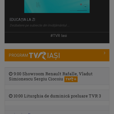
EDUCAȚIA LA ZI
Dezbatere pe subiecte din învățământul ...
#TVR Iasi
PROGRAM
9:00 Showroom Renault Rafalle, Vladut
Simionescu Sergiu Ciocoiu
CULT ART
10:00 Liturghia de duminică preluare TVR 3
Spectacole, concerte, festivaluri, lansări de ...