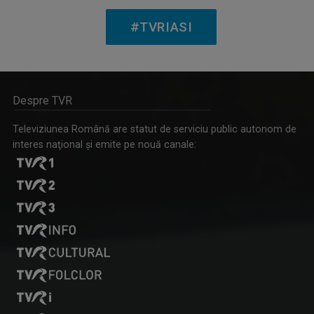
STELIANA ORĂŞANU
Vă întâlniţi cu Steliana Orăşanu la ...
#TVRIASI
Despre TVR
CÂNTEC ȘI POVESTE
O emisiune în care descoperim poveştile de ...
Televiziunea Română are statut de serviciu public autonom de
interes naţional şi emite pe nouă canale:
ANCA MEDELEANU
La TVR Iaşi, Anca realizează emisiunea "PLAY". ...
INVITAȚIE LA SPECTACOL