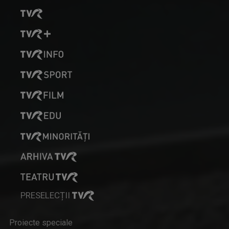
A început să lucreze la TVR Iaşi în 1998 în ...
FORUM ECONOMIC
Dezbatere pe teme economice
OVIDIU MIHĂIUC
Prezintă emisiunea "Educația la Zi" și ...
PRESELECȚII
IA ȘI CITEȘTE
Proiecte speciale
Rubrică prin care scriitorii ne provoacă să ...