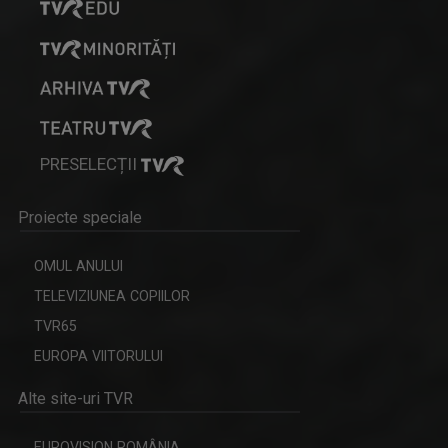
RALUCA AFTENE
Realizator de emisiuni şi prezentator la TVR ...
PRESELECȚII
Proiecte speciale
MAŞINA TIMPULUI
Un calendar al evenimentelor zilei
OMUL ANULUI
TELEVIZIUNEA COPIILOR
TVR65
OLENA POPOVYCH
EUROPA VIITORULUI
M-am născut şi am crescut în Maramureşul ...
Alte site-uri TVR
EUROVISION ROMÂNIA