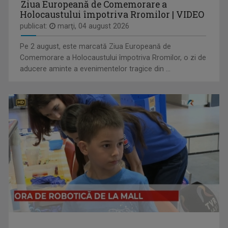
Ziua Europeană de Comemorare a
Holocaustului împotriva Rromilor | VIDEO
publicat:
marţi, 04 august 2026
Pe 2 august, este marcată Ziua Europeană de
Comemorare a Holocaustului împotriva Rromilor, o zi de
ÎNTÂLNIRI ADMIRABILE
aducere aminte a evenimentelor tragice din ...
Talk-show moderat de scriitorul și profesorul ...
MARGA ANDREESCU
A început să lucreze la TVR Iaşi în 1998 în ...
INTERVIUL SĂPTĂMÂNII
Dialoguri cu personalităţi din diferite domenii