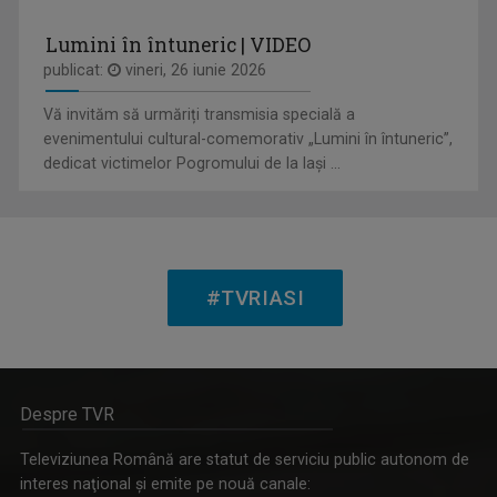
Lumini în întuneric | VIDEO
publicat:
vineri, 26 iunie 2026
Vă invităm să urmăriți transmisia specială a
ETNIC NEWS
evenimentului cultural-comemorativ „Lumini în întuneric”,
Emisiune care explorează bogăția ...
dedicat victimelor Pogromului de la Iași ...
ANDREEA ŞTILIUC
Primul interviu l-a luat când avea doar 11 ani ...
#TVRIASI
Despre TVR
REPORTER SPECIAL
Televiziunea Română are statut de serviciu public autonom de
Emisiune de reportaj și investigație realizată ...
interes naţional şi emite pe nouă canale: