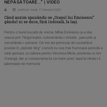
NEPĂSĂTOARE...” | VIDEO
publicat: marţi, 17 ianuarie 2023
Când auzim spunându-se „Orașul lui Eminescu”
gândul ni se duce, fără îndoială, la Iaşi.
Pentru o bună bucată de vreme, Mihai Eminescu și-a dus
veacul prin Târgul Ieşilor, cutreierându-i străzile , parcurile şi
cercetându-i oamenii. Cei trei ani petrecuți de Luceafărul
poeziei în „dulcele târg" coincid cu cea mai frumoasă periodă a
vieţii geniului, cu iubirea pentru Veronica Micle, prietenia cu Ion
Creangă, dar şi consacrarea
lui ca mare poet. Iaşul la rându-i îi
păstrează vie memoria.