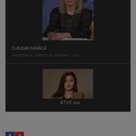
Realizator la „Tableta de sănătate”, una ...
ACCENT REGIONAL
Emisiune de dezbateri pe teme sociale și de ...
IOANA DOLEANU
Face parte din echipa TVR Iași din 2022, după ...
#TVR Iasi
TELEJURNAL REGIONAL