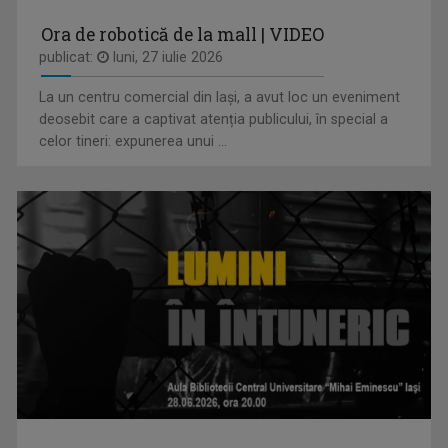
Ora de robotică de la mall | VIDEO
publicat:
luni, 27 iulie 2026
La un centru comercial din Iași, a avut loc un eveniment
SERGIU CIOCOIU
deosebit care a captivat atenția publicului, în special a
Emisiunile care îi poartă amprenta se numesc ...
celor tineri: expunerea unui ...
FAMILION
Magazin de familie și divertisment
ROXANA COSTAŞ
Pe 20 noiembrie 2006 Roxana Bratec împlinea 21 ...