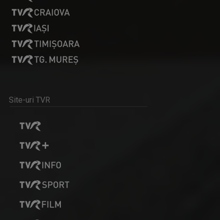
SATUL MEU
Un răgaz în care se vorbeşte despre magia ...
Site-uri TVR
OANA LAZĂR
TVR Iaşi înseamnă exact jumătate din viaţa ...
IA ȘI DESCOPERĂ
Tronson care aduce patru producții difuzate ...