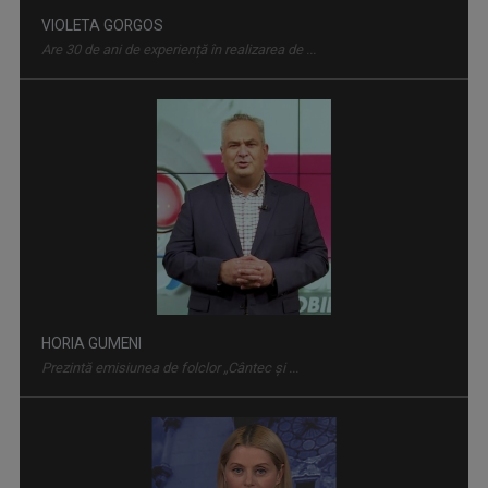
SPAȚIUL DECIZILOR
Dezbatere politică la care participă ...
HORIA GUMENI
Prezintă emisiunea de folclor „Cântec și ...
IAȘII MARILOR IUBIRI
Poveşti despre oraşul de odinioară şi cel de ...
CLAUDIA DĂNĂILĂ