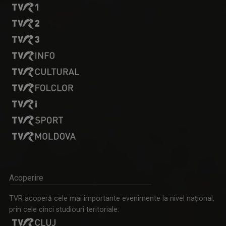
OVIDIU MIHĂIUC
Prezintă emisiunea "Educația la Zi" și ...
CARAVANA TVR3 LA TINE ACASĂ
Magazin de călătorie
Acoperire
IULIAN LECA
TVR acoperă cele mai importante evenimente la nivel naţional,
Din 2022 a revenit la TVR Iaşi unde realizează ...
prin cele cinci studiouri teritoriale: