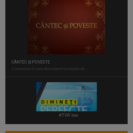
CÂNTEC ȘI POVESTE
O emisiune în care descoperim poveştile de ...
DIMINEȚI PERFECTE
Emisiune matinală, de luni până vineri, de la ...
#TVR Iasi