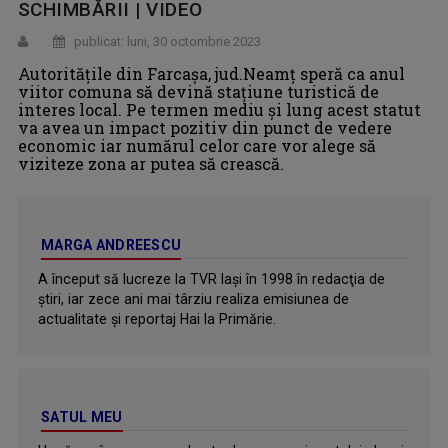
SCHIMBĂRII | VIDEO
publicat: luni, 30 octombrie 2023
Autorităţile din Farcaşa, jud.Neamţ speră ca anul
viitor comuna să devină staţiune turistică de
interes local. Pe termen mediu şi lung acest statut
va avea un impact pozitiv din punct de vedere
economic iar numărul celor care vor alege să
viziteze zona ar putea să crească.
MARGA ANDREESCU
A început să lucreze la TVR Iaşi în 1998 în redacţia de
ştiri, iar zece ani mai târziu realiza emisiunea de
actualitate şi reportaj Hai la Primărie.
SATUL MEU