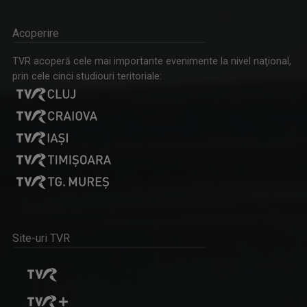
Acoperire
VIOLETA GORGOS
TVR acoperă cele mai importante evenimente la nivel naţional,
Are 30 de ani de experiență în realizarea de ...
prin cele cinci studiouri teritoriale:
TELEJURNAL REGIONAL
Informații corecte și obiective, relatări în ...
Site-uri TVR
DAN TROFIN
Din 1993, la TVR Iaşi lucrează ca ...