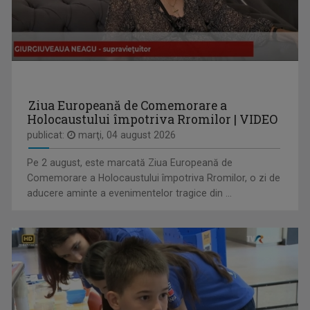
ANDREEA ŞTILIUC
Primul interviu l-a luat când avea doar 11 ani ...
Ziua Europeană de Comemorare a
Holocaustului împotriva Rromilor | VIDEO
publicat:
marţi, 04 august 2026
Pe 2 august, este marcată Ziua Europeană de
PRIDVOARELE CREDINȚEI
Comemorare a Holocaustului împotriva Rromilor, o zi de
Emisiune cu specific religios (ortodox)
aducere aminte a evenimentelor tragice din ...
LAURA LUCESCU
Nu împlinise 20 de ani când a început să vadă ...