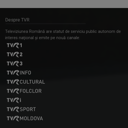
Despre TVR
IA ȘI CITEȘTE
Rubrică prin care scriitorii ne provoacă să ...
Televiziunea Română are statut de serviciu public autonom de
interes naţional şi emite pe nouă canale:
OLENA POPOVYCH
M-am născut şi am crescut în Maramureşul ...
CAP DE AFIȘ
Emisiunea “Cap de Afiş” de la Iaşi urmăreşte ...