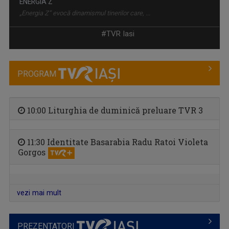
ENERGIA Z
„Energia Z” evocă dinamismul tinerilor care, ...
#TVR Iasi
PROGRAM
10:00 Liturghia de duminică preluare TVR 3
11:30 Identitate Basarabia Radu Ratoi Violeta
Gorgos
INTERVIUL SĂPTĂMÂNII
Dialoguri cu personalităţi din diferite domenii
vezi mai mult
PREZENTATORI