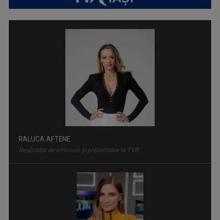
LUMINA CREȘTINULUI
Emisiune despre viaţa spirituală a Diecezei de ...
RALUCA AFTENE
Realizator de emisiuni şi prezentator la TVR ...
FAMILION