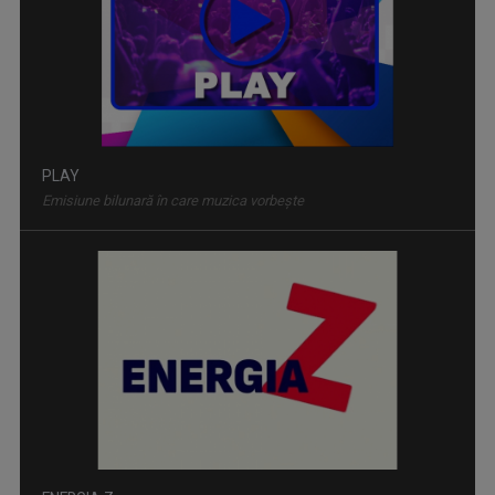
PLAY
Emisiune bilunară în care muzica vorbeşte