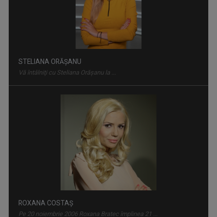
Magazin de familie și divertisment
STELIANA ORĂŞANU
Vă întâlniţi cu Steliana Orăşanu la ...
REPORTER SPECIAL
Emisiune de reportaj și investigație realizată ...
ROXANA COSTAŞ
Pe 20 noiembrie 2006 Roxana Bratec împlinea 21 ...