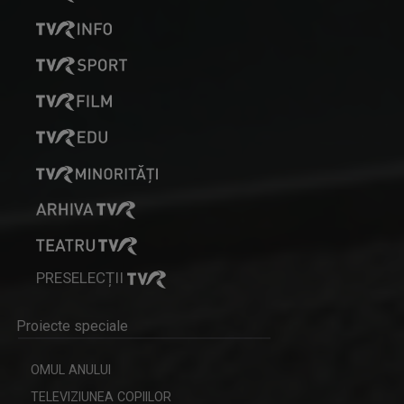
CĂLĂTORIE CU GUST
O călătorie culinară ce ne conectează cu ...
OANA LAZĂR
TVR Iaşi înseamnă exact jumătate din viaţa ...
PRESELECȚII
RACORD
Proiecte speciale
Eseu cinematografic. Propune o viziune ...
OMUL ANULUI
TELEVIZIUNEA COPIILOR