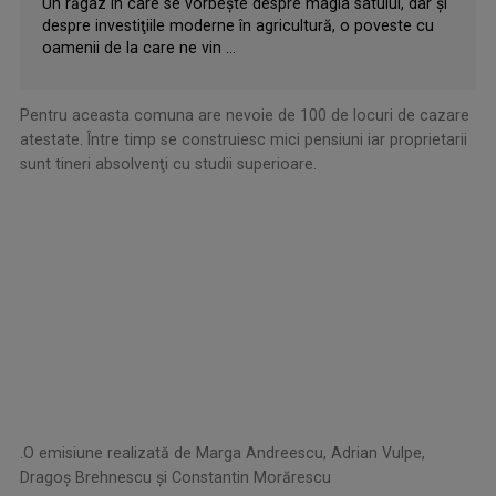
Un răgaz în care se vorbeşte despre magia satului, dar şi
despre investiţiile moderne în agricultură, o poveste cu
oamenii de la care ne vin ...
Pentru aceasta comuna are nevoie de 100 de locuri de cazare
atestate. Între timp se construiesc mici pensiuni iar proprietarii
sunt tineri absolvenţi cu studii superioare.
.​O emisiune realizată de Marga Andreescu, Adrian Vulpe,
Dragoş Brehnescu şi Constantin Morărescu