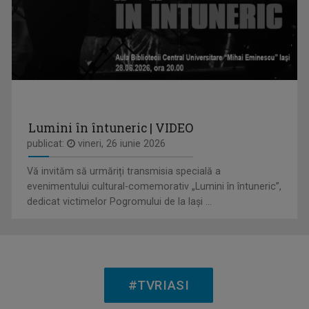
MARIA FLOREA
După aproape 30 de ani de jurnalism, a învăţat ...
Lumini în întuneric | VIDEO
publicat:
vineri, 26 iunie 2026
ROMÂNIA DIVERSĂ
Vă invităm să urmăriți transmisia specială a
Emisiune despre comunităţile etnice din ...
evenimentului cultural-comemorativ „Lumini în întuneric”,
dedicat victimelor Pogromului de la Iași ...
MARGA ANDREESCU
A început să lucreze la TVR Iaşi în 1998 în ...
#TVRIASI