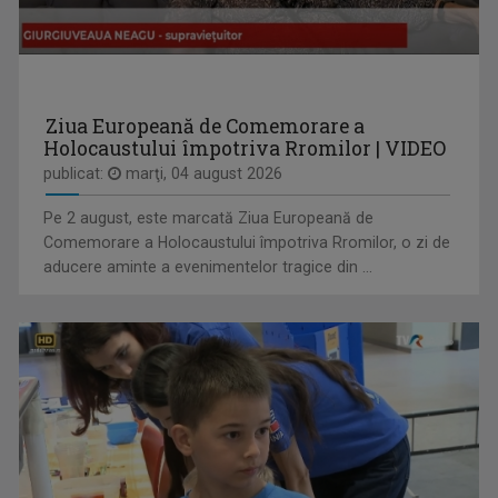
CLAUDIA DĂNĂILĂ
Realizator la „Tableta de sănătate”, una ...
Ziua Europeană de Comemorare a
Holocaustului împotriva Rromilor | VIDEO
publicat:
marţi, 04 august 2026
EDUCAȚIA LA ZI
Pe 2 august, este marcată Ziua Europeană de
Dezbatere pe subiecte din învățământul ...
Comemorare a Holocaustului împotriva Rromilor, o zi de
aducere aminte a evenimentelor tragice din ...
HORIA GUMENI
Prezintă emisiunea de folclor „Cântec și ...