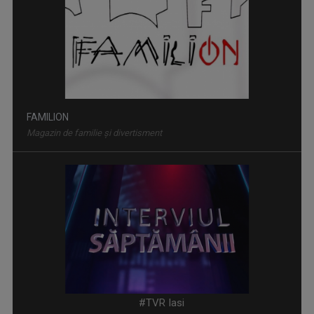
FAMILION
Magazin de familie și divertisment
INTERVIUL SĂPTĂMÂNII
Dialoguri cu personalităţi din diferite domenii
#TVR Iasi