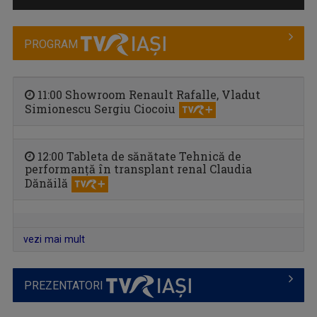
PROGRAM
11:00 Showroom Renault Rafalle, Vladut
Simionescu Sergiu Ciocoiu
CÂNTEC ȘI POVESTE
12:00 Tableta de sănătate Tehnică de
performanță în transplant renal Claudia
O emisiune în care descoperim poveştile de ...
Dănăilă
vezi mai mult
PREZENTATORI