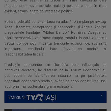
context, este esențial să discernem între cheltuielile care
răspund unor nevoi sociale reale și cele care sunt, în mod
evident, strâns legate de interesele politice.
Ediția moderată de
Iulian Leca
i-a adus în prim-plan pe invitații
Anca Hreamătă
, antreprenor și economist, și
Angela Achiței
,
președintele Fundației “Alături De Voi” România. Aceștia au
oferit perspective valoroase asupra modului în care viitoarele
decizii politice pot influența trendurile economice, subliniind
importanța echilibrului între dezvoltarea socială și
responsabilitatea fiscală.
Predicțiile economice din România sunt influențate de
contextul electoral, iar discuțiile de la "Forum Economic" au
pus accent pe identificarea riscurilor și pe justificatele
necesități economico-sociale, având ca scop construirea unei
economii mai sustenabile și mai echitabile.
EMISIUNI