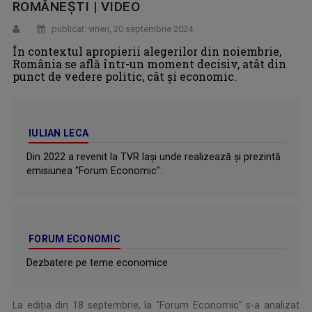
ROMÂNEȘTI | VIDEO
publicat: vineri, 20 septembrie 2024
În contextul apropierii alegerilor din noiembrie,
România se află într-un moment decisiv, atât din
punct de vedere politic, cât și economic.
IULIAN LECA
Din 2022 a revenit la TVR Iaşi unde realizează şi prezintă
emisiunea "Forum Economic".
FORUM ECONOMIC
Dezbatere pe teme economice
La ediția din 18 septembrie, la "Forum Economic" s-a analizat