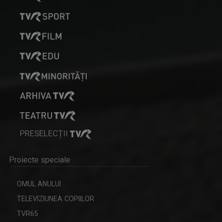
DAN TROFIN
Din 1993, la TVR Iaşi lucrează ca ...
PRESELECȚII
CVARTE
Un nou remediu pentru curiozitatea ...
Proiecte speciale
OMUL ANULUI
TELEVIZIUNEA COPIILOR
TVR65