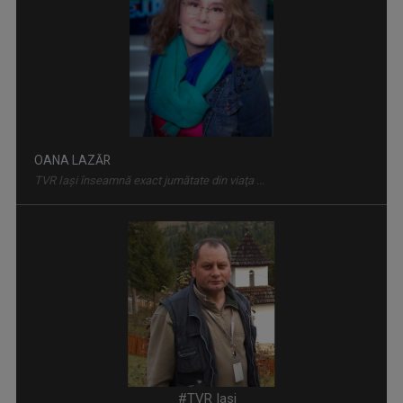
OANA LAZĂR
TVR Iaşi înseamnă exact jumătate din viaţa ...
TELEJURNAL REGIONAL
Informații corecte și obiective, relatări în ...
SERGIU CIOCOIU
Emisiunile care îi poartă amprenta se numesc ...
#TVR Iasi