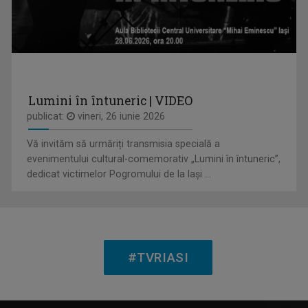
ANCA MEDELEANU
La TVR Iaşi, Anca realizează emisiunea "PLAY". ...
Lumini în întuneric | VIDEO
DIMINEȚI PERFECTE
publicat:
vineri, 26 iunie 2026
Emisiune matinală, de luni până vineri, de la ...
Vă invităm să urmăriți transmisia specială a
evenimentului cultural-comemorativ „Lumini în întuneric”,
dedicat victimelor Pogromului de la Iași ...
GABRIELA BAIARDI
Lucreză în presă din 1994. Șase ani a fost ...
#TVRIASI
SATUL MEU