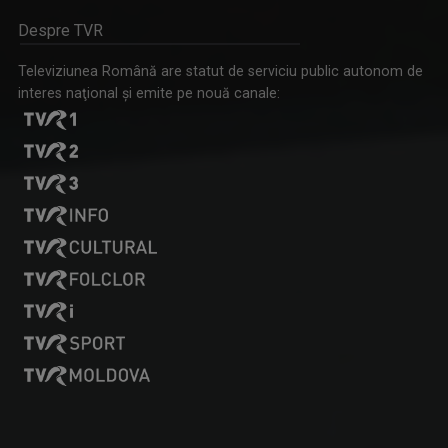
Un răgaz în care se vorbeşte despre magia ...
Despre TVR
Televiziunea Română are statut de serviciu public autonom de
interes naţional şi emite pe nouă canale:
MARGA ANDREESCU
A început să lucreze la TVR Iaşi în 1998 în ...
MAŞINA TIMPULUI
Un calendar al evenimentelor zilei