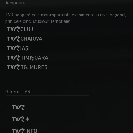
Acoperire
VLAD LUCIAN ARHIRE
TVR acoperă cele mai importante evenimente la nivel naţional,
Prezintă emisiunea Arena.
prin cele cinci studiouri teritoriale:
PRIDVOARELE CREDINȚEI
Emisiune cu specific religios (ortodox)
Site-uri TVR
MARIA FLOREA
După aproape 30 de ani de jurnalism, a învăţat ...
IAȘII MARILOR IUBIRI
Poveşti despre oraşul de odinioară şi cel de ...