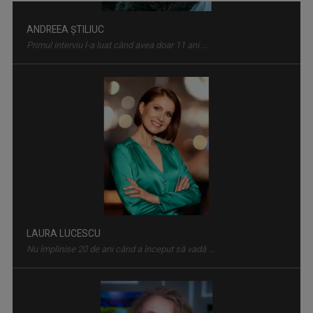
CARAVANA TVR3 LA TINE ACASĂ
Magazin de călătorie
LAURA LUCESCU
Nu împlinise 20 de ani când a început să vadă ...
IDENTITATE BASARABIA
Interviu-portret cu personalități care au ...