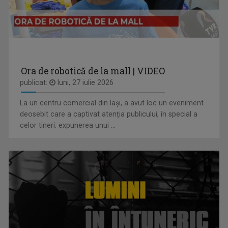
CAP DE AFIȘ
Emisiunea “Cap de Afiş” de la Iaşi urmăreşte ...
Ora de robotică de la mall | VIDEO
publicat:
luni, 27 iulie 2026
La un centru comercial din Iași, a avut loc un eveniment
OLENA POPOVYCH
deosebit care a captivat atenția publicului, în special a
M-am născut şi am crescut în Maramureşul ...
celor tineri: expunerea unui ...
IA ȘI DESCOPERĂ
Tronson care aduce patru producții difuzate ...