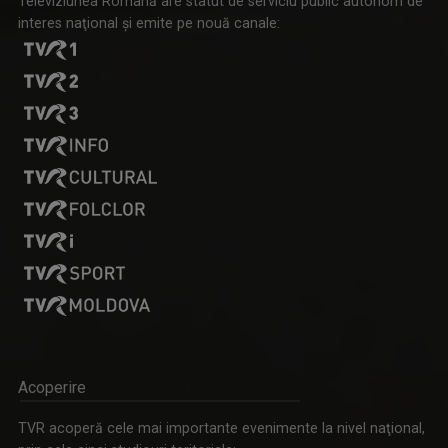
Televiziunea Română are statut de serviciu public autonom de
interes naţional şi emite pe nouă canale:
MARGA ANDREESCU
A început să lucreze la TVR Iaşi în 1998 în ...
PRIDVOARELE CREDINȚEI
Emisiune cu specific religios (ortodox)
Acoperire
TVR acoperă cele mai importante evenimente la nivel naţional,
OANA LAZĂR