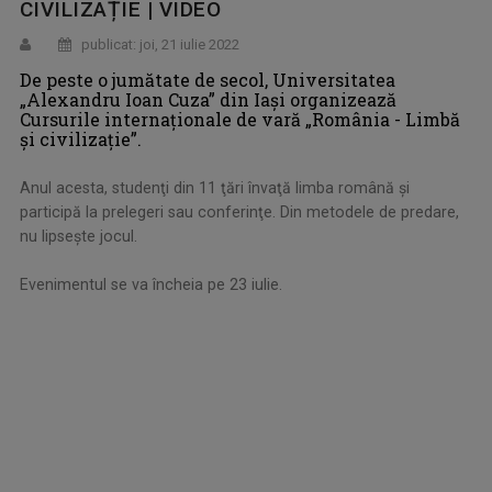
CIVILIZAȚIE | VIDEO
publicat: joi, 21 iulie 2022
De peste o jumătate de secol, Universitatea
„Alexandru Ioan Cuza” din Iaşi organizează
Cursurile internaţionale de vară „România - Limbă
şi civilizaţie”.
Anul acesta, studenţi din 11 ţări învaţă limba română şi
participă la prelegeri sau conferinţe. Din metodele de predare,
nu lipseşte jocul.
Evenimentul se va încheia pe 23 iulie.