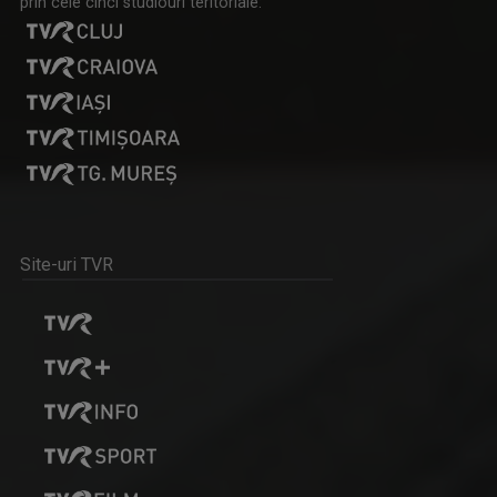
prin cele cinci studiouri teritoriale:
TVR Iaşi înseamnă exact jumătate din viaţa ...
DIMINEȚI PERFECTE
Emisiune matinală, de luni până vineri, de la ...
Site-uri TVR
STELIANA ORĂŞANU
Vă întâlniţi cu Steliana Orăşanu la ...
PLAY
Emisiune bilunară în care muzica vorbeşte