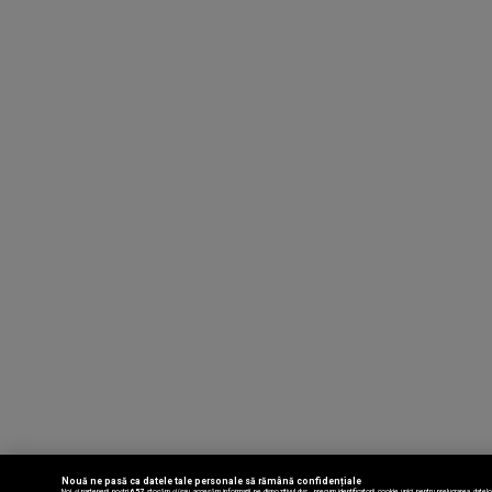
Nouă ne pasă ca datele tale personale să rămână confidențiale
Noi și partenerii noștri
657
stocăm și/sau accesăm informații pe dispozitivul dvs., precum identificatorii cookie unici pentru prelucrarea datel