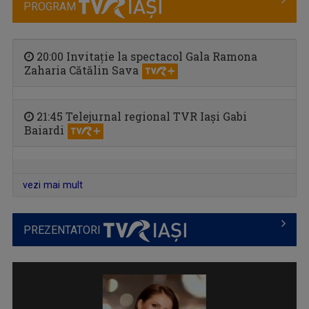
PROGRAM
20:00 Invitație la spectacol Gala Ramona
Zaharia Cătălin Sava
21:45 Telejurnal regional TVR Iași Gabi
Baiardi
CĂLĂTORIE CU GUST
O călătorie culinară ce ne conectează cu ...
vezi mai mult
PREZENTATORI
LAURA LUCESCU
Nu împlinise 20 de ani când a început să vadă ...