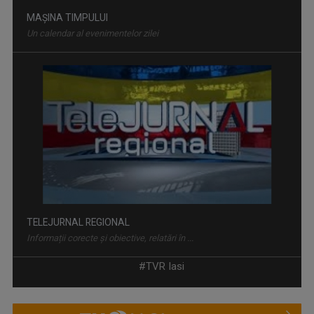
TELEJURNAL REGIONAL
Informații corecte și obiective, relatări în ...
RACORD
Eseu cinematografic. Propune o viziune ...
#TVR Iasi