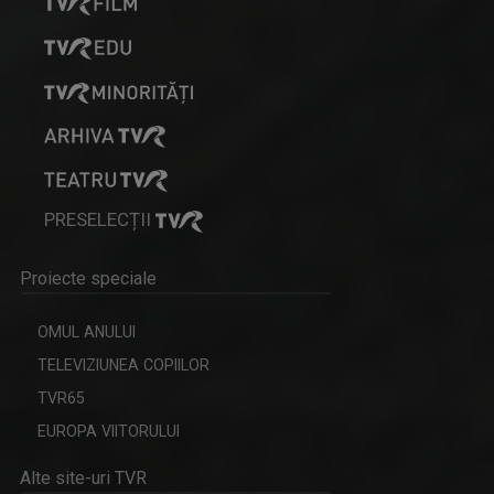
HORIA GUMENI
Prezintă emisiunea de folclor „Cântec și ...
PRESELECȚII
ACCENT REGIONAL
Proiecte speciale
Emisiune de dezbateri pe teme sociale și de ...
OMUL ANULUI
TELEVIZIUNEA COPIILOR
TVR65
EUROPA VIITORULUI
GABRIELA BAIARDI
Alte site-uri TVR
Lucreză în presă din 1994. Șase ani a fost ...