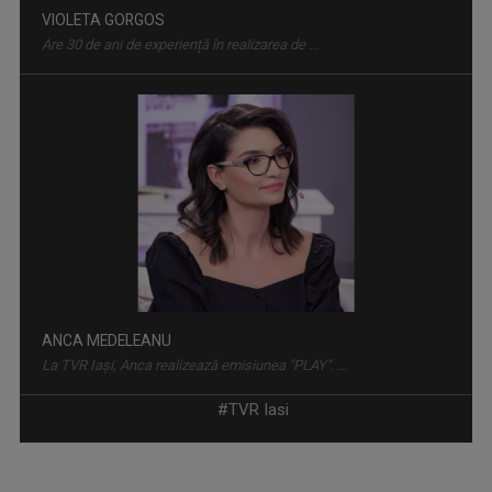
ANCA MEDELEANU
La TVR Iaşi, Anca realizează emisiunea "PLAY". ...
ÎNTÂLNIRI ADMIRABILE
Talk-show moderat de scriitorul și profesorul ...
RALUCA AFTENE
Realizator de emisiuni şi prezentator la TVR ...
#TVR Iasi