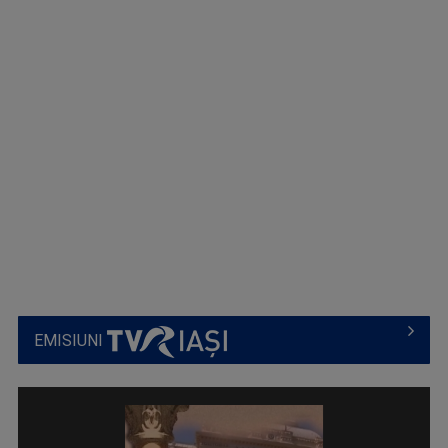
EMISIUNI
IAȘII MARILOR IUBIRI
Poveşti despre oraşul de odinioară şi cel de ...