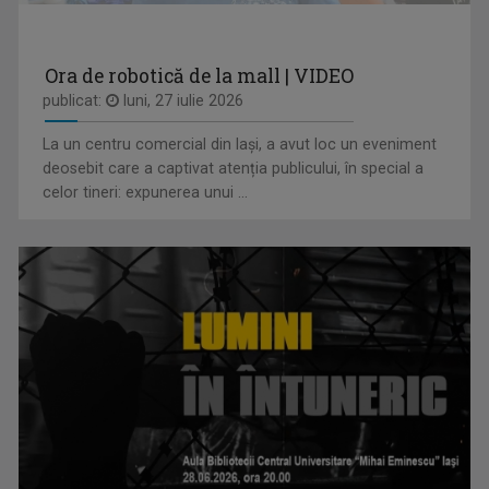
Spectacole de teatru, operă, balet, muzică ...
Ora de robotică de la mall | VIDEO
publicat:
luni, 27 iulie 2026
La un centru comercial din Iași, a avut loc un eveniment
deosebit care a captivat atenția publicului, în special a
ANDREEA ŞTILIUC
celor tineri: expunerea unui ...
Primul interviu l-a luat când avea doar 11 ani ...
INTERVIUL SĂPTĂMÂNII
Dialoguri cu personalităţi din diferite domenii