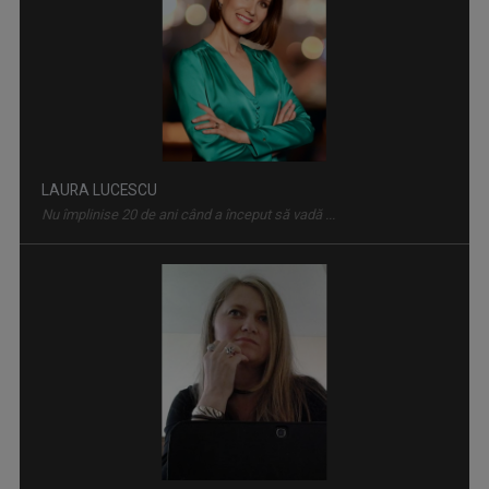
SPAȚIUL DECIZILOR
Dezbatere politică la care participă ...
VIOLETA GORGOS
Are 30 de ani de experiență în realizarea de ...
ARENA
Emisiune cu specific sportiv, care abordează ...