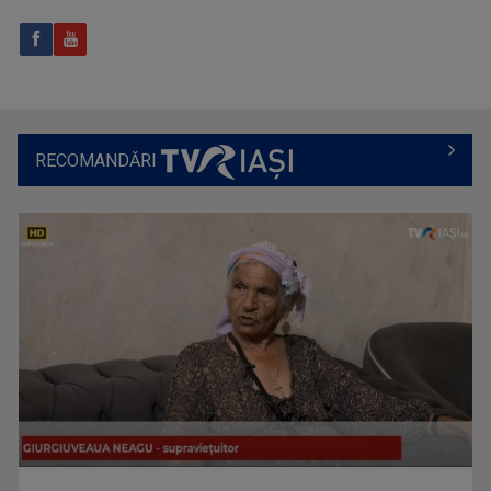
FAMILION
Magazin de familie și divertisment
RECOMANDĂRI
ROXANA COSTAŞ
Pe 20 noiembrie 2006 Roxana Bratec împlinea 21 ...
CAP DE AFIȘ
Emisiunea “Cap de Afiş” de la Iaşi urmăreşte ...