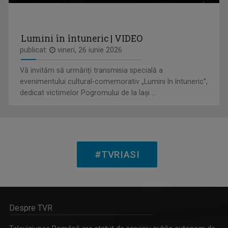
VLAD LUCIAN ARHIRE
Prezintă emisiunea Arena.
Lumini în întuneric | VIDEO
publicat:
vineri, 26 iunie 2026
IDENTITATE BASARABIA
Vă invităm să urmăriți transmisia specială a
Interviu-portret cu personalități care au ...
evenimentului cultural-comemorativ „Lumini în întuneric”,
dedicat victimelor Pogromului de la Iași ...
DAN TROFIN
#TVRIASI
Din 1993, la TVR Iaşi lucrează ca ...
Despre TVR
ENERGIA Z
„Energia Z” evocă dinamismul tinerilor care, ...