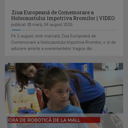
OVIDIU MIHĂIUC
Ziua Europeană de Comemorare a
Prezintă emisiunea "Educația la Zi" și ...
Holocaustului împotriva Rromilor | VIDEO
publicat:
marţi, 04 august 2026
Pe 2 august, este marcată Ziua Europeană de
Comemorare a Holocaustului împotriva Rromilor, o zi de
EDUCAȚIA LA ZI
aducere aminte a evenimentelor tragice din ...
Dezbatere pe subiecte din învățământul ...
OLENA POPOVYCH
M-am născut şi am crescut în Maramureşul ...
INVITAȚIE LA SPECTACOL