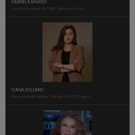
Lucreză în presă din 1994. Șase ani a fost ...
DIMINEȚI PERFECTE
Emisiune matinală, de luni până vineri, de la ...
IOANA DOLEANU
Face parte din echipa TVR Iași din 2022, după ...
SATUL MEU
Un răgaz în care se vorbeşte despre magia ...