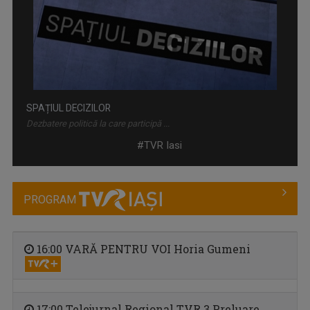
SPAȚIUL DECIZILOR
Dezbatere politică la care participă ...
#TVR Iasi
PROGRAM
16:00 VARĂ PENTRU VOI Horia Gumeni
REPORTER SPECIAL
17:00 Telejurnal Regional TVR 3 Preluare