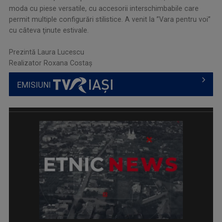
moda cu piese versatile, cu accesorii interschimbabile care
permit multiple configurări stilistice. A venit la ”Vara pentru voi”
cu câteva ţinute estivale.
.
Prezintă Laura Lucescu
Realizator Roxana Costaş
EMISIUNI