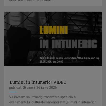
CĂLĂTORIE CU GUST
O călătorie culinară ce ne conectează cu ...
ANDREEA ŞTILIUC
Primul interviu l-a luat când avea doar 11 ani ...
Lumini în întuneric | VIDEO
publicat:
vineri, 26 iunie 2026
ROMÂNIA DIVERSĂ
Emisiune despre comunităţile etnice din ...
Vă invităm să urmăriți transmisia specială a
evenimentului cultural-comemorativ „Lumini în întuneric”,