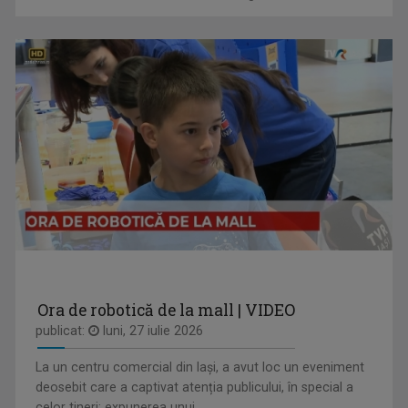
LAURA LUCESCU
Nu împlinise 20 de ani când a început să vadă ...
ARENA
Emisiune cu specific sportiv, care abordează ...
Ora de robotică de la mall | VIDEO
publicat:
luni, 27 iulie 2026
La un centru comercial din Iași, a avut loc un eveniment
VLAD LUCIAN ARHIRE
deosebit care a captivat atenția publicului, în special a
Prezintă emisiunea Arena.
celor tineri: expunerea unui ...