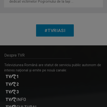
dedicat victimelor Pogromului de la Iași ...
CLAUDIA DĂNĂILĂ
Realizator la „Tableta de sănătate”, una ...
#TVRIASI
IAȘII MARILOR IUBIRI
Despre TVR
Poveşti despre oraşul de odinioară şi cel de ...
Televiziunea Română are statut de serviciu public autonom de
interes naţional şi emite pe nouă canale:
OVIDIU MIHĂIUC
Prezintă emisiunea "Educația la Zi" și ...