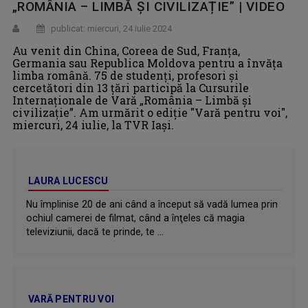
„ROMÂNIA – LIMBĂ ȘI CIVILIZAȚIE” | VIDEO
publicat: miercuri, 24 iulie 2024
Au venit din China, Coreea de Sud, Franța,
Germania sau Republica Moldova pentru a învăța
limba română. 75 de studenți, profesori și
cercetători din 13 țări participă la Cursurile
Internaționale de Vară „România – Limbă și
civilizație”. Am urmărit o ediție "Vară pentru voi",
miercuri, 24 iulie, la TVR Iași.
LAURA LUCESCU
Nu împlinise 20 de ani când a început să vadă lumea prin
ochiul camerei de filmat, când a înţeles că magia
televiziunii, dacă te prinde, te ...
VARĂ PENTRU VOI