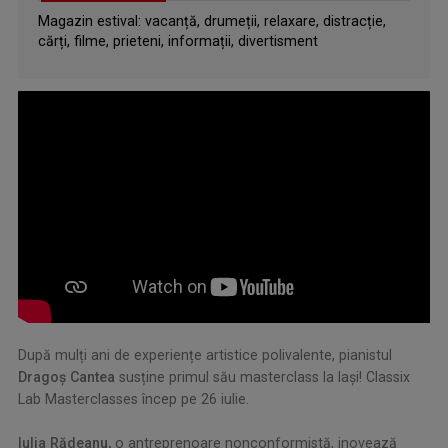
Magazin estival: vacanță, drumeții, relaxare, distracție,
cărți, filme, prieteni, informații, divertisment
.
După mulți ani de experiențe artistice polivalente, pianistul
Dragoş Cantea
susține primul său masterclass la Iași! Classix
Lab Masterclasses încep pe 26 iulie.
.
Iulia Rădeanu,
o antreprenoare nonconformistă, inovează