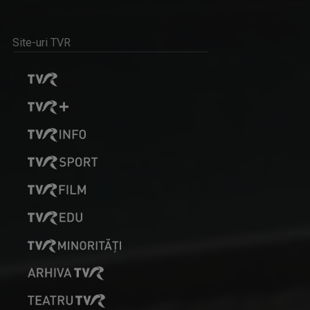
Site-uri TVR
DAN TROFIN
Din 1993, la TVR Iaşi lucrează ca ...
EDUCAȚIA LA ZI
Dezbatere pe subiecte din învățământul ...
RALUCA AFTENE
Realizator de emisiuni şi prezentator la TVR ...