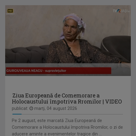
MAŞINA TIMPULUI
Un calendar al evenimentelor zilei
MARGA ANDREESCU
A început să lucreze la TVR Iaşi în 1998 în ...
Ziua Europeană de Comemorare a
Holocaustului împotriva Rromilor | VIDEO
publicat:
marţi, 04 august 2026
Pe 2 august, este marcată Ziua Europeană de
TELEJURNAL REGIONAL
Comemorare a Holocaustului împotriva Rromilor, o zi de
Informații corecte și obiective, relatări în ...
aducere aminte a evenimentelor tragice din ...