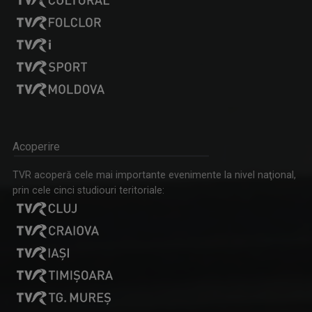
IA ȘI CITEȘTE
Rubrică prin care scriitorii ne provoacă să ...
Acoperire
OLENA POPOVYCH
TVR acoperă cele mai importante evenimente la nivel naţional,
M-am născut şi am crescut în Maramureşul ...
prin cele cinci studiouri teritoriale:
IA ȘI DESCOPERĂ
Tronson care aduce patru producții difuzate ...