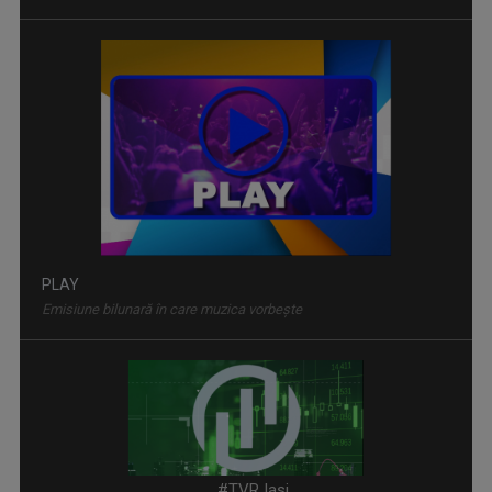
PLAY
Emisiune bilunară în care muzica vorbeşte
FORUM ECONOMIC
Dezbatere pe teme economice
#TVR Iasi