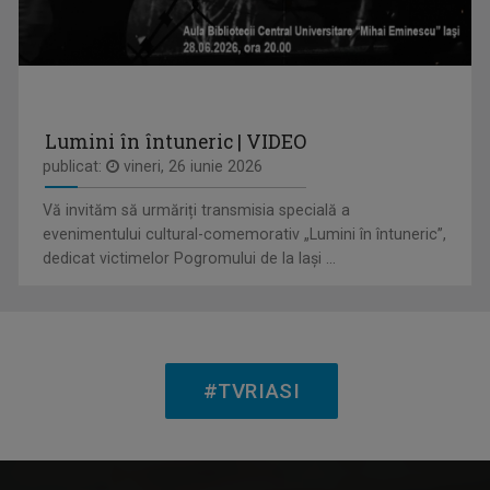
LAURA LUCESCU
Nu împlinise 20 de ani când a început să vadă ...
Lumini în întuneric | VIDEO
publicat:
vineri, 26 iunie 2026
RACORD
Eseu cinematografic. Propune o viziune ...
Vă invităm să urmăriți transmisia specială a
evenimentului cultural-comemorativ „Lumini în întuneric”,
dedicat victimelor Pogromului de la Iași ...
SERGIU CIOCOIU
Emisiunile care îi poartă amprenta se numesc ...
#TVRIASI