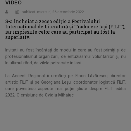
VIDEO
publicat: miercuri, 26 octombrie 2022
S-a încheiat a zecea ediție a Festivalului
Internațional de Literatură și Traducere Iași (FILIT),
iar impresiile celor care au participat au fost la
superlativ.
Invitații au fost încântați de modul în care au fost primiți și de
profesionalismul organizării, de entuziasmul voluntarilor și, nu
în ultimul rând, de zilele petrecute în Iași.
La Accent Regional îi urmăriți pe Florin Lăzărescu, director
artistic FILIT și pe Georgiana Leșu, coordonator logistică FILIT,
care povestesc aspecte mai puțin știute despre FILIT ediția
2022. O emisiune de
Ovidiu Mihaiuc