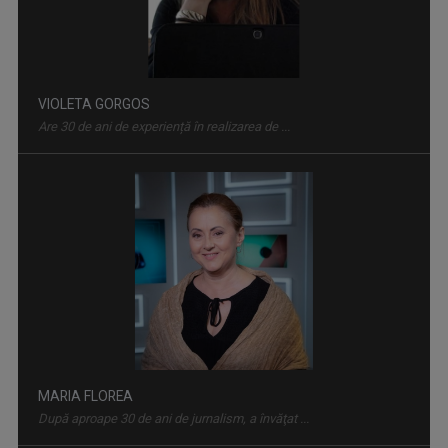
INVITAȚIE LA SPECTACOL
Spectacole de teatru, operă, balet, muzică ...
MARIA FLOREA
După aproape 30 de ani de jurnalism, a învăţat ...
PRIDVOARELE CREDINȚEI
Emisiune cu specific religios (ortodox)