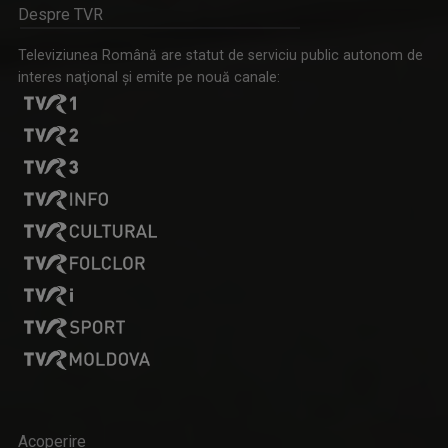
CĂLĂTORIE CU GUST
Despre TVR
O călătorie culinară ce ne conectează cu ...
Televiziunea Română are statut de serviciu public autonom de
interes naţional şi emite pe nouă canale:
IOANA DOLEANU
Face parte din echipa TVR Iași din 2022, după ...
REPORTER SPECIAL
Emisiune de reportaj și investigație realizată ...
Acoperire