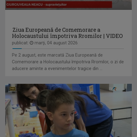
OVIDIU MIHĂIUC
Prezintă emisiunea "Educația la Zi" și ...
Ziua Europeană de Comemorare a
Holocaustului împotriva Rromilor | VIDEO
publicat:
marţi, 04 august 2026
Pe 2 august, este marcată Ziua Europeană de
EDUCAȚIA LA ZI
Comemorare a Holocaustului împotriva Rromilor, o zi de
Dezbatere pe subiecte din învățământul ...
aducere aminte a evenimentelor tragice din ...
MARGA ANDREESCU
A început să lucreze la TVR Iaşi în 1998 în ...