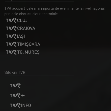
OANA LAZĂR
TVR acoperă cele mai importante evenimente la nivel naţional,
TVR Iaşi înseamnă exact jumătate din viaţa ...
prin cele cinci studiouri teritoriale:
ROMÂNIA DIVERSĂ
Emisiune despre comunităţile etnice din ...
Site-uri TVR
IULIAN LECA
Din 2022 a revenit la TVR Iaşi unde realizează ...
ACCENT REGIONAL