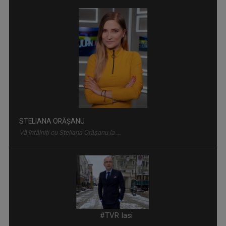
STELIANA ORĂŞANU
Vă întâlniţi cu Steliana Orăşanu la ...
CVARTE
Un nou remediu pentru curiozitatea ...
VLAD LUCIAN ARHIRE
Prezintă emisiunea Arena.
#TVR Iasi