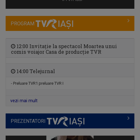
PROGRAM
12:00 Invitație la spectacol Moartea unui
comis voiajor Casa de producție TVR
14:00 Telejurnal
LUMINA CREȘTINULUI
Emisiune despre viaţa spirituală a Diecezei de ...
- Preluare TVR1 preluare TVR I
vezi mai mult
PREZENTATORI