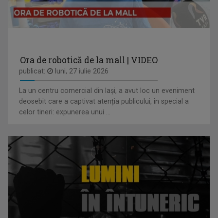
FAMILION
Magazin de familie și divertisment
Ora de robotică de la mall | VIDEO
publicat:
luni, 27 iulie 2026
La un centru comercial din Iași, a avut loc un eveniment
OLENA POPOVYCH
deosebit care a captivat atenția publicului, în special a
M-am născut şi am crescut în Maramureşul ...
celor tineri: expunerea unui ...
ARENA
Emisiune cu specific sportiv, care abordează ...